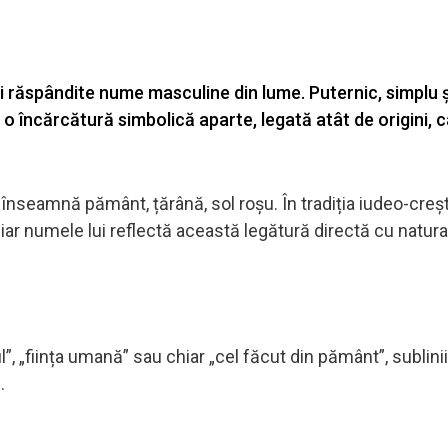
i răspândite nume masculine din lume. Puternic, simplu ș
o încărcătură simbolică aparte, legată atât de origini, c
înseamnă pământ, țărână, sol roșu. În tradiția iudeo-creșt
ar numele lui reflectă această legătură directă cu natura
”, „ființa umană” sau chiar „cel făcut din pământ”, sublini
.