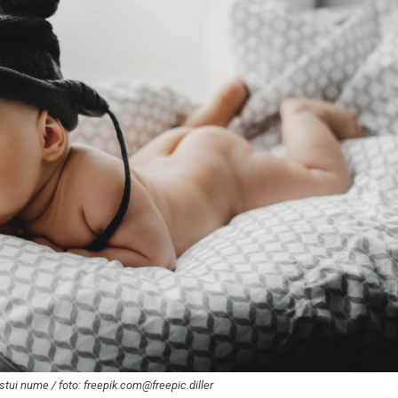
estui nume / foto:
freepik.com@freepic.diller