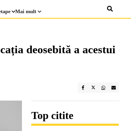
etape
Mai mult
cația deosebită a acestui
Top citite