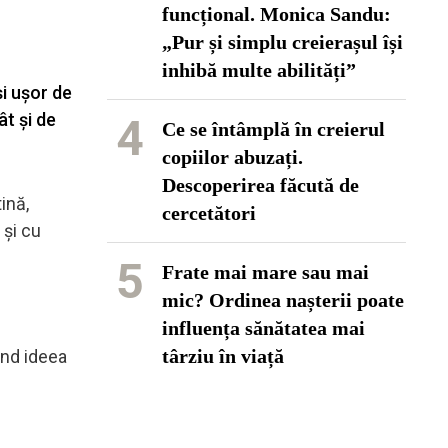
funcțional. Monica Sandu:
„Pur și simplu creierașul își
inhibă multe abilități”
i ușor de
ât și de
4
Ce se întâmplă în creierul
copiilor abuzați.
Descoperirea făcută de
ină,
cercetători
 și cu
5
Frate mai mare sau mai
mic? Ordinea nașterii poate
influența sănătatea mai
târziu în viață
ind ideea