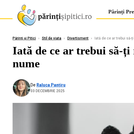
Părinți Pre
Părinți și Pitici
›
Stil de viata
›
Divertisment
›
Iată de ce ar trebui să-
Iată de ce ar trebui să-ț
nume
De
Raluca Panțiru
03 DECEMBRIE 2025