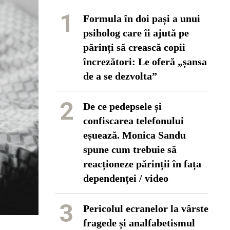
1
Formula în doi pași a unui
psiholog care îi ajută pe
părinți să crească copii
încrezători: Le oferă „șansa
de a se dezvolta”
2
De ce pedepsele și
confiscarea telefonului
eșuează. Monica Sandu
spune cum trebuie să
reacționeze părinții în fața
dependenței / video
3
Pericolul ecranelor la vârste
fragede și analfabetismul