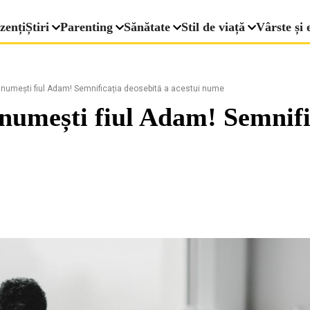
zenți
Știri
Parenting
Sănătate
Stil de viață
Vârste și 
ți numești fiul Adam! Semnificația deosebită a acestui nume
i numești fiul Adam! Semnifi