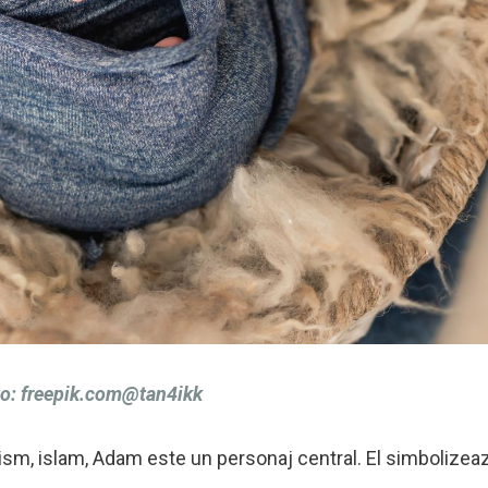
to: freepik.com@tan4ikk
inism, islam, Adam este un personaj central. El simbolizea