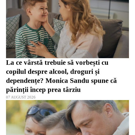
La ce vârstă trebuie să vorbești cu
copilul despre alcool, droguri și
dependențe? Monica Sandu spune că
părinții încep prea târziu
07 AUGUST 2026