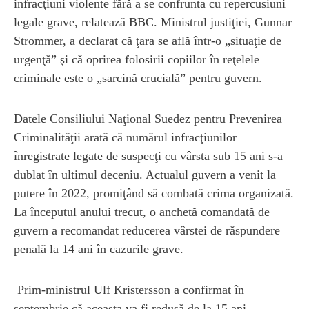
infracţiuni violente fără a se confrunta cu repercusiuni
legale grave, relatează BBC. Ministrul justiţiei, Gunnar
Strommer, a declarat că ţara se află într-o „situaţie de
urgenţă” şi că oprirea folosirii copiilor în reţelele
criminale este o „sarcină crucială” pentru guvern.
Datele Consiliului Naţional Suedez pentru Prevenirea
Criminalităţii arată că numărul infracţiunilor
înregistrate legate de suspecţi cu vârsta sub 15 ani s-a
dublat în ultimul deceniu. Actualul guvern a venit la
putere în 2022, promiţând să combată crima organizată.
La începutul anului trecut, o anchetă comandată de
guvern a recomandat reducerea vârstei de răspundere
penală la 14 ani în cazurile grave.
Prim-ministrul Ulf Kristersson a confirmat în
septembrie că aceasta va fi redusă de la 15 ani,