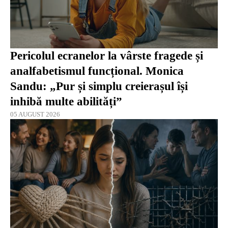
Pericolul ecranelor la vârste fragede și
analfabetismul funcțional. Monica
Sandu: „Pur și simplu creierașul își
inhibă multe abilități”
05 AUGUST 2026