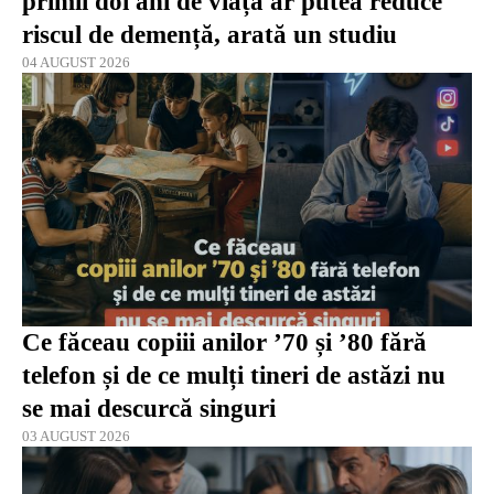
primii doi ani de viață ar putea reduce
riscul de demență, arată un studiu
04 AUGUST 2026
Ce făceau copiii anilor ’70 și ’80 fără
telefon și de ce mulți tineri de astăzi nu
se mai descurcă singuri
03 AUGUST 2026