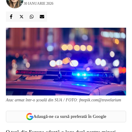
30 IANUARIE 2026
Atac armat într-o școală din SUA / FOTO: freepik.com@travelarium
Adaugă-ne ca sursă preferată în Google
O țară din Europa adoptă o lege dură pentru minori