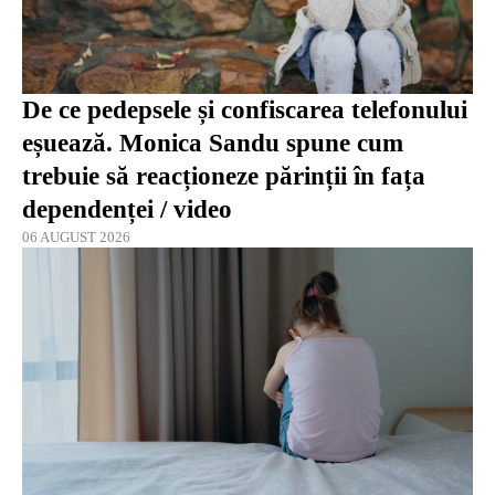
De ce pedepsele și confiscarea telefonului
eșuează. Monica Sandu spune cum
trebuie să reacționeze părinții în fața
dependenței / video
06 AUGUST 2026