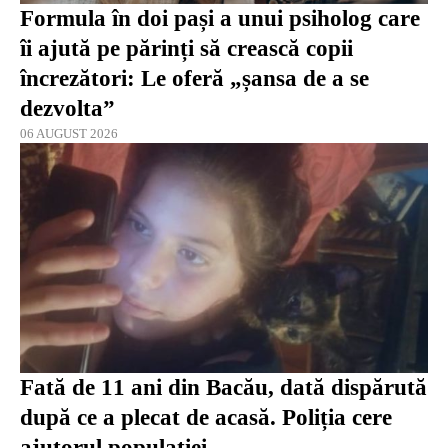
Formula în doi pași a unui psiholog care
îi ajută pe părinți să crească copii
încrezători: Le oferă „șansa de a se
dezvolta”
06 AUGUST 2026
Fată de 11 ani din Bacău, dată dispărută
după ce a plecat de acasă. Poliția cere
ajutorul populației