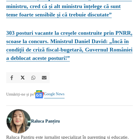
ministru, cred că și alt ministru înțelege că sunt
teme foarte sensibile și că trebuie discutate”
303 posturi vacante la creşele construite prin PNRR,
scoase la concurs. Ministrul Daniel David: „Încă în
condiţii de criză fiscal-bugetară, Guvernul României
a deblocat aceste posturi!”
Google News
Urmăriți-ne și pe
Raluca Panțiru
Raluca Panțiru este jurnalist specializat în parenting și educație.