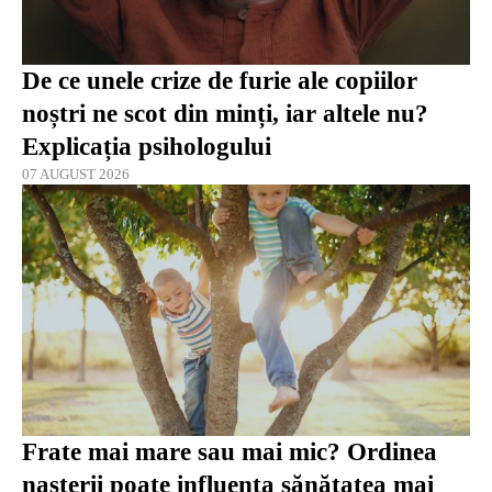
De ce unele crize de furie ale copiilor
noștri ne scot din minți, iar altele nu?
Explicația psihologului
07 AUGUST 2026
Frate mai mare sau mai mic? Ordinea
nașterii poate influența sănătatea mai