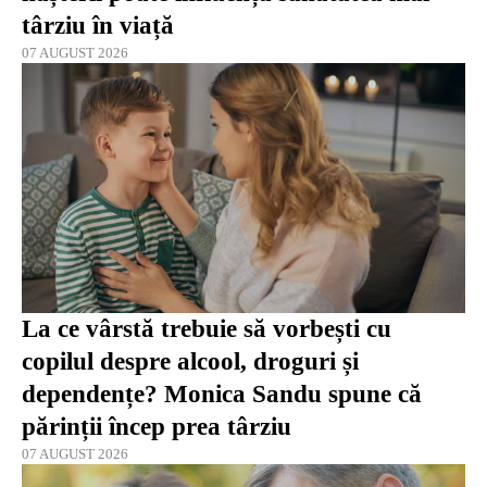
târziu în viață
07 AUGUST 2026
La ce vârstă trebuie să vorbești cu
copilul despre alcool, droguri și
dependențe? Monica Sandu spune că
părinții încep prea târziu
07 AUGUST 2026