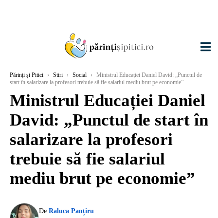
Părinți și Pitici
›
Stiri
›
Social
›
Ministrul Educației Daniel David: „Punctul de
start în salarizare la profesori trebuie să fie salariul mediu brut pe economie”
Ministrul Educației Daniel
David: „Punctul de start în
salarizare la profesori
trebuie să fie salariul
mediu brut pe economie”
De
Raluca Panțiru