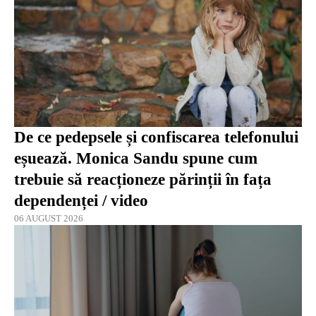
De ce pedepsele și confiscarea telefonului
eșuează. Monica Sandu spune cum
trebuie să reacționeze părinții în fața
dependenței / video
06 AUGUST 2026