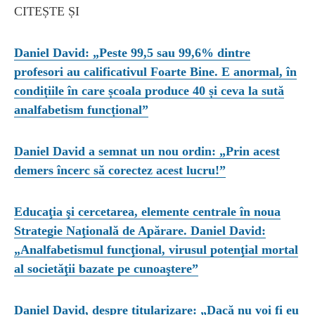
CITEȘTE ȘI
Daniel David: „Peste 99,5 sau 99,6% dintre
profesori au calificativul Foarte Bine. E anormal, în
condițiile în care școala produce 40 și ceva la sută
analfabetism funcțional”
Daniel David a semnat un nou ordin: „Prin acest
demers încerc să corectez acest lucru!”
Educaţia şi cercetarea, elemente centrale în noua
Strategie Naţională de Apărare. Daniel David:
„Analfabetismul funcţional, virusul potenţial mortal
al societăţii bazate pe cunoaştere”
Daniel David, despre titularizare: „Dacă nu voi fi eu