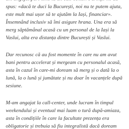
spus: «dacă te duci la București, noi nu te putem ajuta,
este mult mai ușor să te ajutăm la Iași, financiar».
Însemnând inclusiv să îmi asigure hrana. Una era să
merg săptămânal acasă cu un personal de la Iași la
Vaslui, alta era distanța dintre București și Vaslui.
Dar recunosc că au fost momente în care nu am avut
bani pentru accelerat și mergeam cu personalul acasă,
asta în cazul în care-mi doream să merg și o dată la o
lună, la o lună și jumătate și nu doar în vacanțele după
sesiune.
M-am angajat la call-center, unde lucram în timpul
weekendului și eventual mai luam o tură după-amiaza,
asta în condițiile în care la facultate prezența era
obligatorie și trebuia să fiu integralistă dacă doream