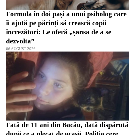
Formula în doi pași a unui psiholog care
îi ajută pe părinți să crească copii
încrezători: Le oferă „șansa de a se
dezvolta”
06 AUGUST 2026
Fată de 11 ani din Bacău, dată dispărută
după ce a plecat de acasă. Poliția cere