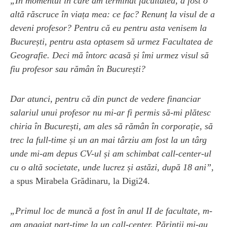
„În momentul în care am terminat facultatea, a fost o
altă răscruce în viața mea: ce fac? Renunț la visul de a
deveni profesor? Pentru că eu pentru asta venisem la
București, pentru asta optasem să urmez Facultatea de
Geografie. Deci mă întorc acasă și îmi urmez visul să
fiu profesor sau rămân în București?
Dar atunci, pentru că din punct de vedere financiar
salariul unui profesor nu mi-ar fi permis să-mi plătesc
chiria în București, am ales să rămân în corporație, să
trec la full-time și un an mai târziu am fost la un târg
unde mi-am depus CV-ul și am schimbat call-center-ul
cu o altă societate, unde lucrez și astăzi, după 18 ani”,
a spus Mirabela Grădinaru, la Digi24.
„Primul loc de muncă a fost în anul II de facultate, m-
am angajat part-time la un call-center. Părinții mi-au