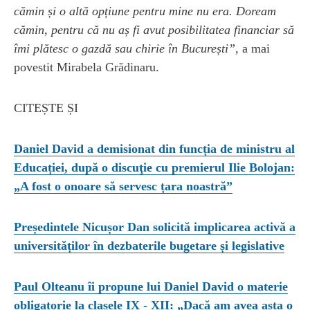
cămin și o altă opțiune pentru mine nu era. Doream
cămin, pentru că nu aș fi avut posibilitatea financiar să
îmi plătesc o gazdă sau chirie în București”,
a mai
povestit Mirabela Grădinaru.
CITEȘTE ȘI
Daniel David a demisionat din funcția de ministru al
Educației, după o discuţie cu premierul Ilie Bolojan:
„A fost o onoare să servesc țara noastră”
Președintele Nicușor Dan solicită implicarea activă a
universităților în dezbaterile bugetare și legislative
Paul Olteanu îi propune lui Daniel David o materie
obligatorie la clasele IX - XII: „Dacă am avea asta o