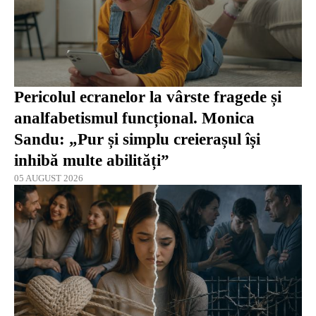
Pericolul ecranelor la vârste fragede și
analfabetismul funcțional. Monica
Sandu: „Pur și simplu creierașul își
inhibă multe abilități”
05 AUGUST 2026