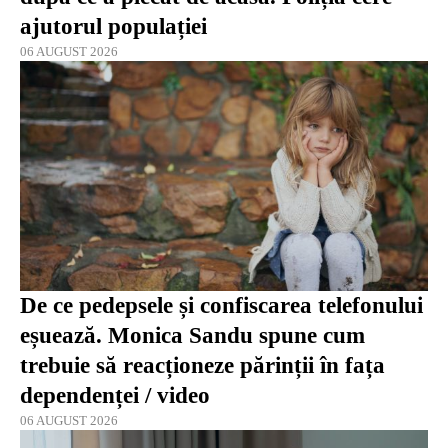
ajutorul populației
06 AUGUST 2026
De ce pedepsele și confiscarea telefonului
eșuează. Monica Sandu spune cum
trebuie să reacționeze părinții în fața
dependenței / video
06 AUGUST 2026