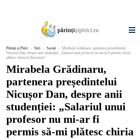
Părinți și Pitici
›
Stiri
›
Social
›
Mirabela Grădinaru, partenera președintelui
Nicușor Dan, despre anii studenției: „Salariul unui profesor nu mi-ar fi permis să-mi
plătesc chiria în București”
Mirabela Grădinaru,
partenera președintelui
Nicușor Dan, despre anii
studenției: „Salariul unui
profesor nu mi-ar fi
permis să-mi plătesc chiria