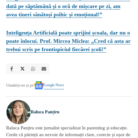
dată pe săptămână și o oră de mișcare pe zi, am
avea tineri sănătoși psihic și emoțional!”
Inteligența Artificială poate sprijini școala, dar nu o
poate înlocui. Prof. Mircea Miclea: „Cred că asta ar
trebui scris pe frontispiciul fiecărei școli!”
Google News
Urmăriți-ne și pe
Raluca Panțiru
Raluca Panțiru este jurnalist specializat în parenting și educație.
Crede că părinții au nevoie de informații clare, corecte și ușor de