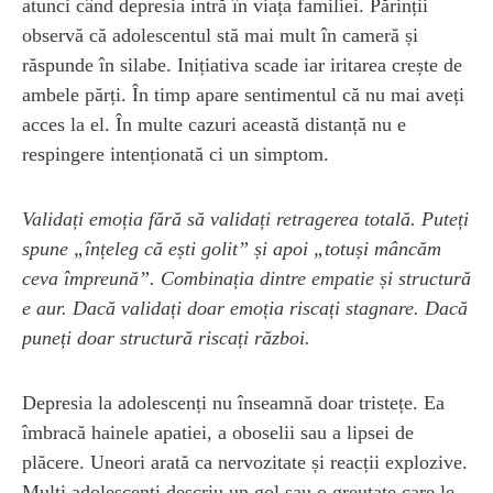
atunci când depresia intră în viața familiei. Părinții
observă că adolescentul stă mai mult în cameră și
răspunde în silabe. Inițiativa scade iar iritarea crește de
ambele părți. În timp apare sentimentul că nu mai aveți
acces la el. În multe cazuri această distanță nu e
respingere intenționată ci un simptom.
Validați emoția fără să validați retragerea totală. Puteți
spune „înțeleg că ești golit” și apoi „totuși mâncăm
ceva împreună”. Combinația dintre empatie și structură
e aur. Dacă validați doar emoția riscați stagnare. Dacă
puneți doar structură riscați război.
Depresia la adolescenți nu înseamnă doar tristețe. Ea
îmbracă hainele apatiei, a oboselii sau a lipsei de
plăcere. Uneori arată ca nervozitate și reacții explozive.
Mulți adolescenți descriu un gol sau o greutate care le