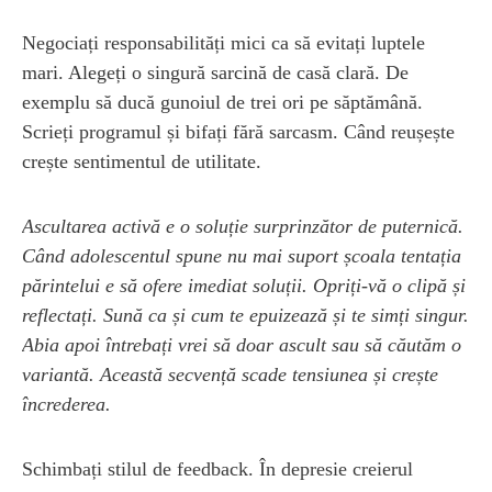
Negociați responsabilități mici ca să evitați luptele
mari. Alegeți o singură sarcină de casă clară. De
exemplu să ducă gunoiul de trei ori pe săptămână.
Scrieți programul și bifați fără sarcasm. Când reușește
crește sentimentul de utilitate.
Ascultarea activă e o soluție surprinzător de puternică.
Când adolescentul spune nu mai suport școala tentația
părintelui e să ofere imediat soluții. Opriți-vă o clipă și
reflectați. Sună ca și cum te epuizează și te simți singur.
Abia apoi întrebați vrei să doar ascult sau să căutăm o
variantă. Această secvență scade tensiunea și crește
încrederea.
Schimbați stilul de feedback. În depresie creierul