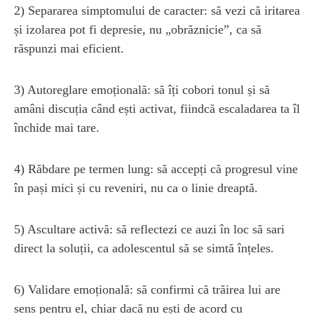
2) Separarea simptomului de caracter: să vezi că iritarea
și izolarea pot fi depresie, nu „obrăznicie”, ca să
răspunzi mai eficient.
3) Autoreglare emoțională: să îți cobori tonul și să
amâni discuția când ești activat, fiindcă escaladarea ta îl
închide mai tare.
4) Răbdare pe termen lung: să accepți că progresul vine
în pași mici și cu reveniri, nu ca o linie dreaptă.
5) Ascultare activă: să reflectezi ce auzi în loc să sari
direct la soluții, ca adolescentul să se simtă înțeles.
6) Validare emoțională: să confirmi că trăirea lui are
sens pentru el, chiar dacă nu ești de acord cu