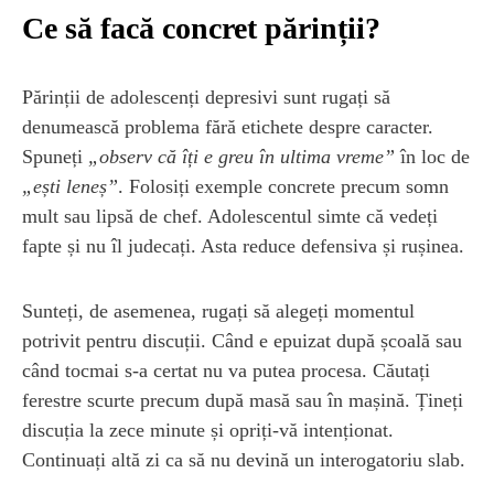
Ce să facă concret părinții?
Părinții de adolescenți depresivi sunt rugați să
denumească problema fără etichete despre caracter.
Spuneți
„observ că îți e greu în ultima vreme”
în loc de
„ești leneș”
. Folosiți exemple concrete precum somn
mult sau lipsă de chef. Adolescentul simte că vedeți
fapte și nu îl judecați. Asta reduce defensiva și rușinea.
Sunteți, de asemenea, rugați să alegeți momentul
potrivit pentru discuții. Când e epuizat după școală sau
când tocmai s-a certat nu va putea procesa. Căutați
ferestre scurte precum după masă sau în mașină. Țineți
discuția la zece minute și opriți-vă intenționat.
Continuați altă zi ca să nu devină un interogatoriu slab.