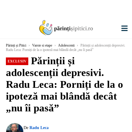
Părinți și Pitici
›
Varste si etape
›
Adolescenti
›
Părinții și adolescenții depresivi.
Radu Leca: Porniți de la o ipoteză mai blândă decât „nu îi pasă”
Părinții și
EXCLUSIV
adolescenții depresivi.
Radu Leca: Porniți de la o
ipoteză mai blândă decât
„nu îi pasă”
De
Radu Leca