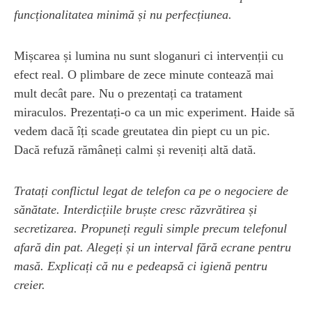
funcționalitatea minimă și nu perfecțiunea.
Mișcarea și lumina nu sunt sloganuri ci intervenții cu
efect real. O plimbare de zece minute contează mai
mult decât pare. Nu o prezentați ca tratament
miraculos. Prezentați-o ca un mic experiment. Haide să
vedem dacă îți scade greutatea din piept cu un pic.
Dacă refuză rămâneți calmi și reveniți altă dată.
Tratați conflictul legat de telefon ca pe o negociere de
sănătate. Interdicțiile bruște cresc răzvrătirea și
secretizarea. Propuneți reguli simple precum telefonul
afară din pat. Alegeți și un interval fără ecrane pentru
masă. Explicați că nu e pedeapsă ci igienă pentru
creier.