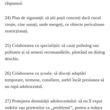
răspunsul.
24) Plan de siguranță: să știi pașii concreți dacă riscul
crește, cine sunați, unde mergeți, ce obiecte periculoase
restricționați.
25) Colaborarea cu specialiștii: să cauți psiholog sau
psihiatru și să urmezi recomandările, păstrând un dialog
deschis.
26) Colaborarea cu școala: să discuți adaptări
temporare, termene, consiliere, astfel încât presiunea să
nu rupă adolescentul.
27) Protejarea demnității adolescentului: să nu îl expui
rudelor sau prietenilor ca
„problemă”
, pentru a reduce