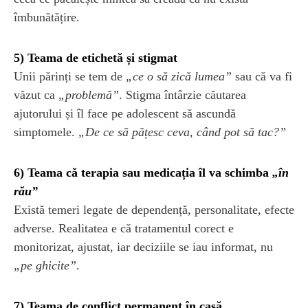
îmbunătățire.
5) Teama de etichetă și stigmat
Unii părinți se tem de
„ce o să zică lumea”
sau că va fi
văzut ca
„problemă”
. Stigma întârzie căutarea
ajutorului și îl face pe adolescent să ascundă
simptomele.
„De ce să pățesc ceva, când pot să tac?”
6) Teama că terapia sau medicația îl va schimba
„în
rău”
Există temeri legate de dependență, personalitate, efecte
adverse. Realitatea e că tratamentul corect e
monitorizat, ajustat, iar deciziile se iau informat, nu
„pe ghicite”
.
7) Teama de conflict permanent în casă