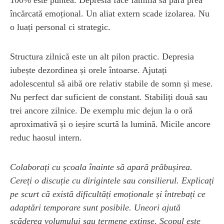
încărcată emoțional. Un aliat extern scade izolarea. Nu
o luați personal ci strategic.
Structura zilnică este un alt pilon practic. Depresia
iubește dezordinea și orele întoarse. Ajutați
adolescentul să aibă ore relativ stabile de somn și mese.
Nu perfect dar suficient de constant. Stabiliți două sau
trei ancore zilnice. De exemplu mic dejun la o oră
aproximativă și o ieșire scurtă la lumină. Micile ancore
reduc haosul intern.
Colaborați cu școala înainte să apară prăbușirea.
Cereți o discuție cu dirigintele sau consilierul. Explicați
pe scurt că există dificultăți emoționale și întrebați ce
adaptări temporare sunt posibile. Uneori ajută
scăderea volumului sau termene extinse. Scopul este