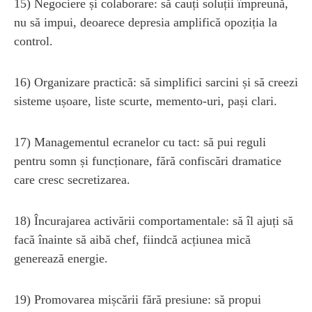
15) Negociere și colaborare: să cauți soluții împreună,
nu să impui, deoarece depresia amplifică opoziția la
control.
16) Organizare practică: să simplifici sarcini și să creezi
sisteme ușoare, liste scurte, memento-uri, pași clari.
17) Managementul ecranelor cu tact: să pui reguli
pentru somn și funcționare, fără confiscări dramatice
care cresc secretizarea.
18) Încurajarea activării comportamentale: să îl ajuți să
facă înainte să aibă chef, fiindcă acțiunea mică
generează energie.
19) Promovarea mișcării fără presiune: să propui