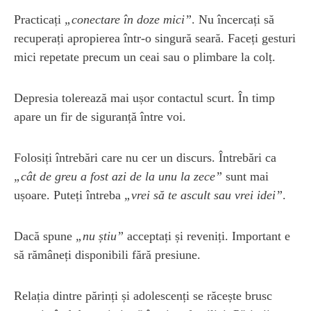
Practicați
„conectare în doze mici”
. Nu încercați să
recuperați apropierea într-o singură seară. Faceți gesturi
mici repetate precum un ceai sau o plimbare la colț.
Depresia tolerează mai ușor contactul scurt. În timp
apare un fir de siguranță între voi.
Folosiți întrebări care nu cer un discurs. Întrebări ca
„cât de greu a fost azi de la unu la zece”
sunt mai
ușoare. Puteți întreba
„vrei să te ascult sau vrei idei”
.
Dacă spune
„nu știu”
acceptați și reveniți. Important e
să rămâneți disponibili fără presiune.
Relația dintre părinți și adolescenți se răcește brusc