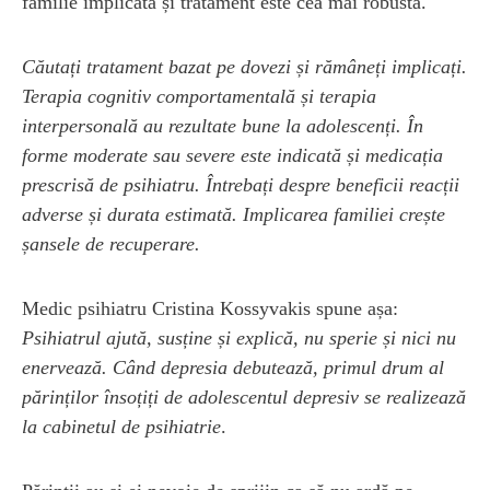
familie implicată și tratament este cea mai robustă.
Căutați tratament bazat pe dovezi și rămâneți implicați.
Terapia cognitiv comportamentală și terapia
interpersonală au rezultate bune la adolescenți. În
forme moderate sau severe este indicată și medicația
prescrisă de psihiatru. Întrebați despre beneficii reacții
adverse și durata estimată. Implicarea familiei crește
șansele de recuperare.
Medic psihiatru Cristina Kossyvakis spune așa:
Psihiatrul ajută, susține și explică, nu sperie și nici nu
enervează. Când depresia debutează, primul drum al
părinților însoțiți de adolescentul depresiv se realizează
la cabinetul de psihiatrie
.