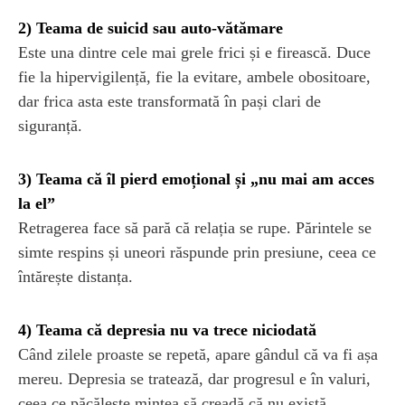
2) Teama de suicid sau auto-vătămare
Este una dintre cele mai grele frici și e firească. Duce
fie la hipervigilență, fie la evitare, ambele obositoare,
dar frica asta este transformată în pași clari de
siguranță.
3) Teama că îl pierd emoțional și „nu mai am acces
la el”
Retragerea face să pară că relația se rupe. Părintele se
simte respins și uneori răspunde prin presiune, ceea ce
întărește distanța.
4) Teama că depresia nu va trece niciodată
Când zilele proaste se repetă, apare gândul că va fi așa
mereu. Depresia se tratează, dar progresul e în valuri,
ceea ce păcălește mintea să creadă că nu există