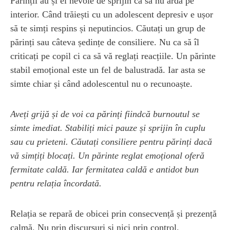
Părinții au și ei nevoie de sprijin ca să nu ardă pe
interior. Când trăiești cu un adolescent depresiv e ușor
să te simți respins și neputincios. Căutați un grup de
părinți sau câteva ședințe de consiliere. Nu ca să îl
criticați pe copil ci ca să vă reglați reacțiile. Un părinte
stabil emoțional este un fel de balustradă. Iar asta se
simte chiar și când adolescentul nu o recunoaște.
Aveți grijă și de voi ca părinți fiindcă burnoutul se
simte imediat. Stabiliți mici pauze și sprijin în cuplu
sau cu prieteni. Căutați consiliere pentru părinți dacă
vă simțiți blocați. Un părinte reglat emoțional oferă
fermitate caldă. Iar fermitatea caldă e antidot bun
pentru relația încordată.
Relația se repară de obicei prin consecvență și prezență
calmă. Nu prin discursuri și nici prin control.