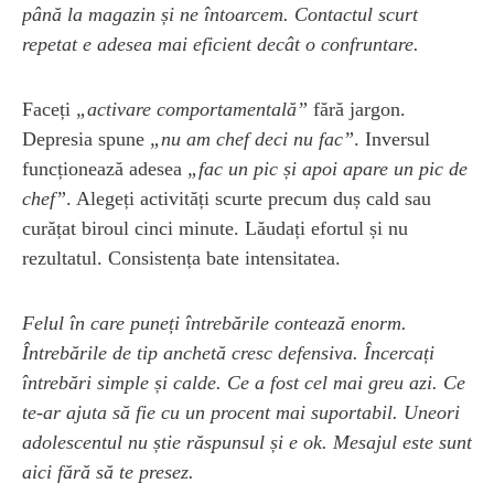
până la magazin și ne întoarcem. Contactul scurt
repetat e adesea mai eficient decât o confruntare.
Faceți
„activare comportamentală”
fără jargon.
Depresia spune
„nu am chef deci nu fac”
. Inversul
funcționează adesea
„fac un pic și apoi apare un pic de
chef”
. Alegeți activități scurte precum duș cald sau
curățat biroul cinci minute. Lăudați efortul și nu
rezultatul. Consistența bate intensitatea.
Felul în care puneți întrebările contează enorm.
Întrebările de tip anchetă cresc defensiva. Încercați
întrebări simple și calde. Ce a fost cel mai greu azi. Ce
te-ar ajuta să fie cu un procent mai suportabil. Uneori
adolescentul nu știe răspunsul și e ok. Mesajul este sunt
aici fără să te presez.