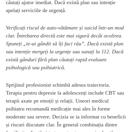
căutați ajutor imediat. Dacă există plan sau intenție
apelați serviciile de urgență.
Verificați riscul de auto-vătămare și suicid într-un mod
clar. Întrebarea directă este mai sigură decât ocolirea.
Spuneți „te-ai gândit să îți faci rău”. Dacă există plan
sau intenție mergeți la urgențe sau sunați la 112. Dacă
există gânduri fără plan căutați rapid evaluare
psihologică sau psihiatrică.
Sprijinul profesionist schimbă adesea traiectoria.
Terapia pentru depresie la adolescenți include CBT sau
terapii axate pe emoții și relații. Uneori medicul
psihiatru recomandă medicație mai ales în forme
moderate sau severe. Decizia se ia informat cu beneficii
și riscuri discutate clar. În general combinația dintre