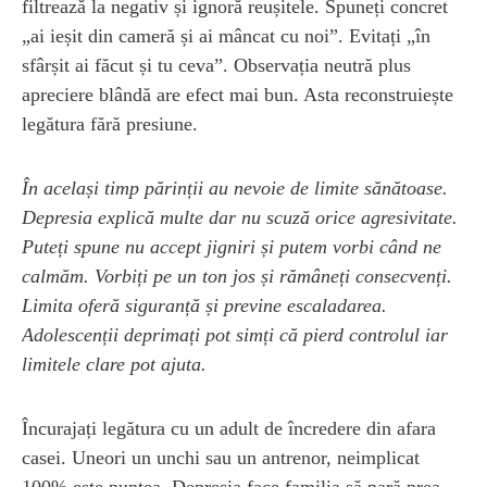
filtrează la negativ și ignoră reușitele. Spuneți concret
„ai ieșit din cameră și ai mâncat cu noi”. Evitați „în
sfârșit ai făcut și tu ceva”. Observația neutră plus
apreciere blândă are efect mai bun. Asta reconstruiește
legătura fără presiune.
În același timp părinții au nevoie de limite sănătoase.
Depresia explică multe dar nu scuză orice agresivitate.
Puteți spune nu accept jigniri și putem vorbi când ne
calmăm. Vorbiți pe un ton jos și rămâneți consecvenți.
Limita oferă siguranță și previne escaladarea.
Adolescenții deprimați pot simți că pierd controlul iar
limitele clare pot ajuta.
Încurajați legătura cu un adult de încredere din afara
casei. Uneori un unchi sau un antrenor, neimplicat
100% este puntea. Depresia face familia să pară prea