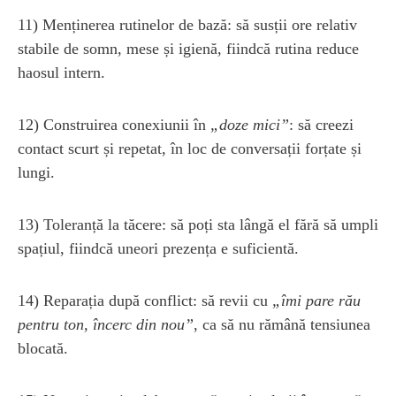
11) Menținerea rutinelor de bază: să susții ore relativ
stabile de somn, mese și igienă, fiindcă rutina reduce
haosul intern.
12) Construirea conexiunii în
„doze mici”
: să creezi
contact scurt și repetat, în loc de conversații forțate și
lungi.
13) Toleranță la tăcere: să poți sta lângă el fără să umpli
spațiul, fiindcă uneori prezența e suficientă.
14) Reparația după conflict: să revii cu
„îmi pare rău
pentru ton, încerc din nou”
, ca să nu rămână tensiunea
blocată.