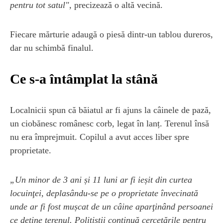
pentru tot satul"
, precizează o altă vecină.
Fiecare mărturie adaugă o piesă dintr-un tablou dureros,
dar nu schimbă finalul.
Ce s-a întâmplat la stână
Localnicii spun că băiatul ar fi ajuns la câinele de pază,
un ciobănesc românesc corb, legat în lanț. Terenul însă
nu era împrejmuit. Copilul a avut acces liber spre
proprietate.
„Un minor de 3 ani și 11 luni ar fi ieșit din curtea
locuinţei, deplasându-se pe o proprietate învecinată
unde ar fi fost mușcat de un câine aparţinând persoanei
ce deţine terenul. Poliţiştii continuă cercetările pentru