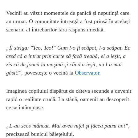
Vecinii au văzut momentele de panică și neputință care
au urmat. O comunitate întreagă a fost prinsă în același
scenariu al întrebărilor fără răspuns imediat.
„Îl striga: "Teo, Teo!" Cum l-o fi scăpat, l-a scăpat. Ea
cred că a intrat prin curte să facă treabă, el a ieşit, a
zis că de joacă la maşină şi când a ieşit, nu l-a mai
găsit!"
, povesteşte o vecină la
Observator
.
Imaginea copilului dispărut de câteva secunde a devenit
rapid o realitate crudă. La stână, oamenii au descoperit
ce se întâmplase.
„L-au scos mâncat. Mai avea niţel şi făcea patru ani”
,
precizează bunicul băieţelului.