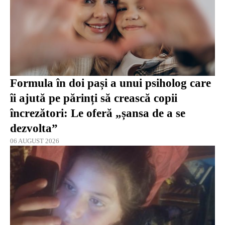
Formula în doi pași a unui psiholog care
îi ajută pe părinți să crească copii
încrezători: Le oferă „șansa de a se
dezvolta”
06 AUGUST 2026