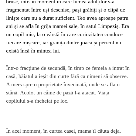
brusc, într-un moment în care lumea adulților s-a
fragmentat între uși deschise, pași grăbiți și o clipă de
liniște care nu a durat suficient. Teo avea aproape patru
ani și se afla în grija mamei sale, în satul Limpeziș. Era
un copil mic, la o vârstă în care curiozitatea conduce
fiecare mișcare, iar granița dintre joacă și pericol nu
există încă în mintea lui.
Într-o fracțiune de secundă, în timp ce femeia a intrat în
casă, băiatul a ieșit din curte fără ca nimeni să observe.
A mers spre o proprietate învecinată, unde se afla o
stână. Acolo, un câine de pază l-a atacat. Viața
copilului s-a încheiat pe loc.
În acel moment, în curtea casei, mama îl căuta deja.