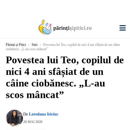
Părinți și Pitici
›
Stiri
›
Povestea lui Teo, copilul de nici 4 ani sfâșiat de un câine
ciobănesc. „L-au scos mâncat”
Povestea lui Teo, copilul de
nici 4 ani sfâșiat de un
câine ciobănesc. „L-au
scos mâncat”
De
Loredana Iriciuc
26 MAI 2026