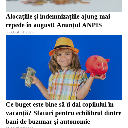
Alocațiile și indemnizațiile ajung mai
repede în august! Anunțul ANPIS
05 AUGUST 2026
Ce buget este bine să îi dai copilului în
vacanță? Sfaturi pentru echilibrul dintre
bani de buzunar și autonomie