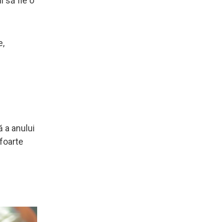
i să fie o
e,
ă a anului
 foarte