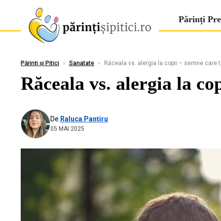
Părinți Pre
Părinți și Pitici
›
Sanatate
›
Răceala vs. alergia la copii – semne care t
Răceala vs. alergia la co
De
Raluca Panțiru
05 MAI 2025