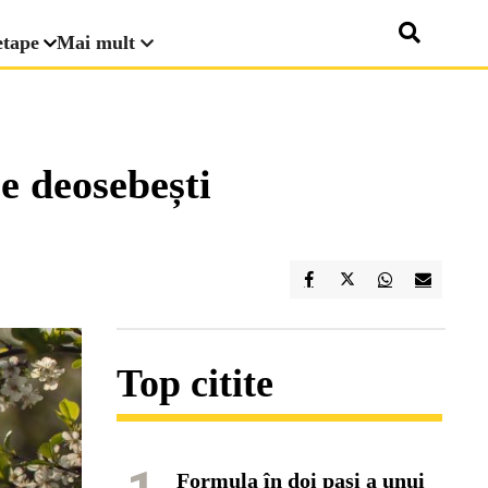
etape
Mai mult
le deosebești
Top citite
Formula în doi pași a unui