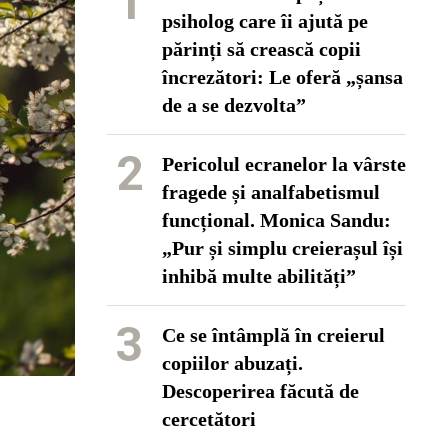
1
psiholog care îi ajută pe
părinți să crească copii
încrezători: Le oferă „șansa
de a se dezvolta”
2
Pericolul ecranelor la vârste
fragede și analfabetismul
funcțional. Monica Sandu:
„Pur și simplu creierașul își
inhibă multe abilități”
3
Ce se întâmplă în creierul
copiilor abuzați.
Descoperirea făcută de
cercetători