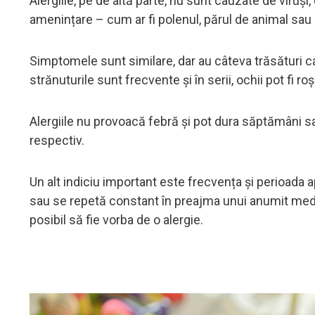
Alergiile, pe de altă parte, nu sunt cauzate de viruși,
amenințare – cum ar fi polenul, părul de animal sau 
Simptomele sunt similare, dar au câteva trăsături ca
strănuturile sunt frecvente și în serii, ochii pot fi r
Alergiile nu provoacă febră și pot dura săptămâni sau
respectiv.
Un alt indiciu important este frecvența și perioada 
sau se repetă constant în preajma unui anumit mediu 
posibil să fie vorba de o alergie.