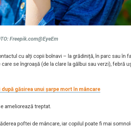
TO: Freepik.com@EyeEm
ntactul cu alți copii bolnavi – la grădiniță, în parc sau în f
 care se îngroașă (de la clare la gălbui sau verzi), febră u
ți după găsirea unui șarpe mort în mâncare
se ameliorează treptat.
căderea poftei de mâncare, iar copilul poate fi mai somno