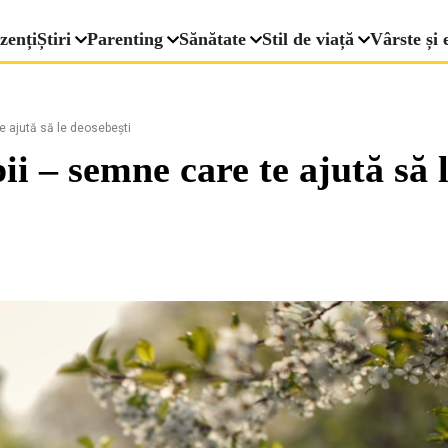
zenți
Știri
Parenting
Sănătate
Stil de viață
Vârste și 
e ajută să le deosebești
pii – semne care te ajută să 