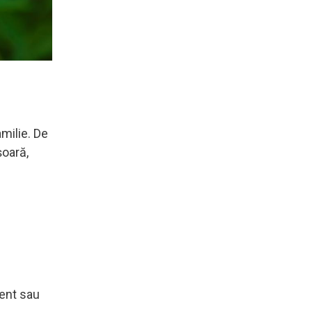
amilie. De
șoară,
lent sau