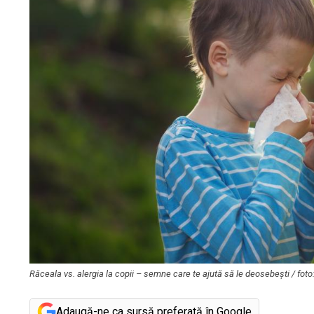
Răceala vs. alergia la copii – semne care te ajută să le deosebești / fot
Adaugă-ne ca sursă preferată în Google