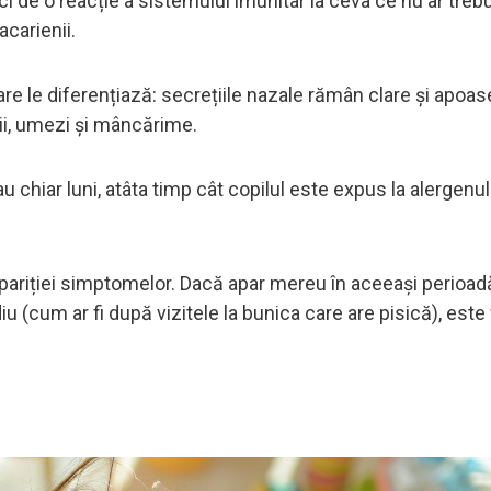
 ci de o reacție a sistemului imunitar la ceva ce nu ar trebu
acarienii.
re le diferențiază: secrețiile nazale rămân clare și apoas
oșii, umezi și mâncărime.
 chiar luni, atâta timp cât copilul este expus la alergenul
apariției simptomelor. Dacă apar mereu în aceeași perioad
(cum ar fi după vizitele la bunica care are pisică), este