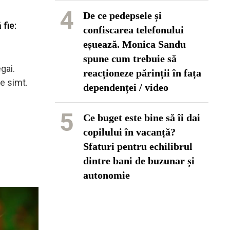
4
De ce pedepsele și
 fie:
confiscarea telefonului
eșuează. Monica Sandu
spune cum trebuie să
gai.
reacționeze părinții în fața
ce simt.
dependenței / video
5
Ce buget este bine să îi dai
copilului în vacanță?
Sfaturi pentru echilibrul
dintre bani de buzunar și
autonomie