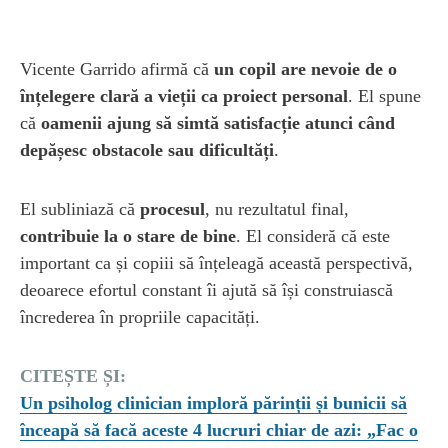
Vicente Garrido afirmă că
un copil are nevoie de o
înțelegere clară a vieții ca proiect personal
. El spune
că
oamenii ajung să simtă satisfacție atunci când
depășesc obstacole sau dificultăți
.
El subliniază că
procesul
, nu rezultatul final,
contribuie la o stare de bine
. El consideră că este
important ca și copiii să înțeleagă această perspectivă,
deoarece efortul constant îi ajută să își construiască
încrederea în propriile capacități.
CITEȘTE ȘI:
Un psiholog clinician imploră părinții și bunicii să
înceapă să facă aceste 4 lucruri chiar de azi: „Fac o