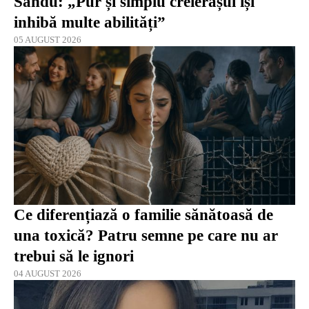
Sandu: „Pur și simplu creierașul își
inhibă multe abilități”
05 AUGUST 2026
Ce diferențiază o familie sănătoasă de
una toxică? Patru semne pe care nu ar
trebui să le ignori
04 AUGUST 2026