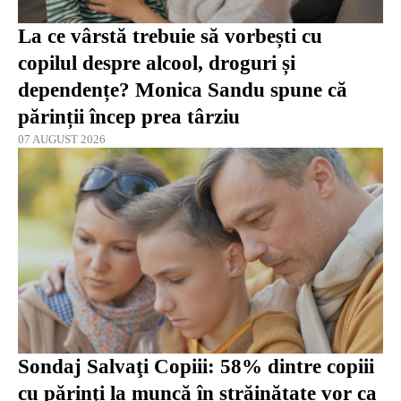
La ce vârstă trebuie să vorbești cu
copilul despre alcool, droguri și
dependențe? Monica Sandu spune că
părinții încep prea târziu
07 AUGUST 2026
Sondaj Salvaţi Copiii: 58% dintre copiii
cu părinţi la muncă în străinătate vor ca