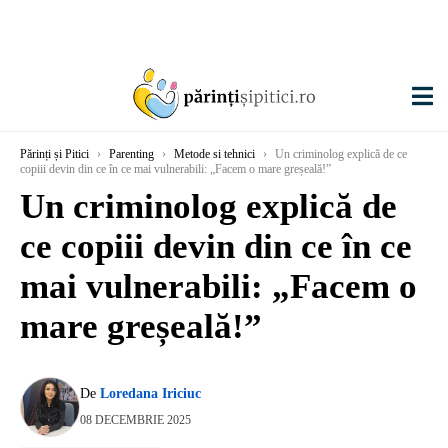
Părinți și Pitici
›
Parenting
›
Metode si tehnici
›
Un criminolog explică de ce
copiii devin din ce în ce mai vulnerabili: „Facem o mare greșeală!”
Un criminolog explică de
ce copiii devin din ce în ce
mai vulnerabili: „Facem o
mare greșeală!”
De
Loredana Iriciuc
08 DECEMBRIE 2025