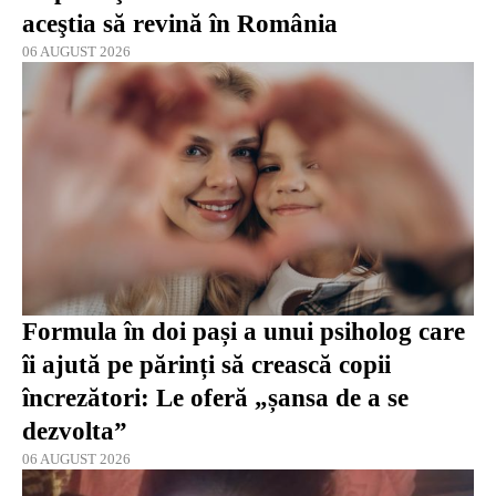
aceştia să revină în România
06 AUGUST 2026
Formula în doi pași a unui psiholog care
îi ajută pe părinți să crească copii
încrezători: Le oferă „șansa de a se
dezvolta”
06 AUGUST 2026