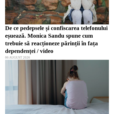
De ce pedepsele și confiscarea telefonului
eșuează. Monica Sandu spune cum
trebuie să reacționeze părinții în fața
dependenței / video
06 AUGUST 2026