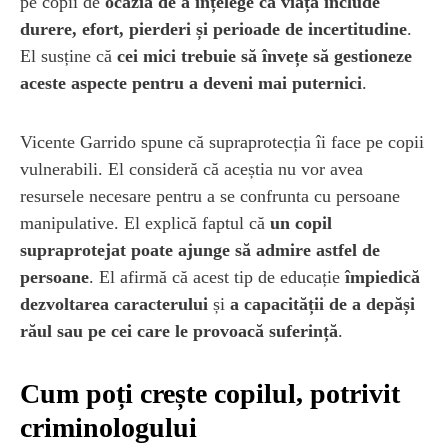
pe copii de
ocazia de a înțelege că viața include
durere, efort, pierderi și perioade de incertitudine
.
El susține că
cei mici trebuie să învețe să gestioneze
aceste aspecte pentru a deveni mai puternici
.
Vicente Garrido spune că supraprotecția îi face pe copii
vulnerabili. El consideră că aceștia nu vor avea
resursele necesare pentru a se confrunta cu persoane
manipulative. El explică faptul că
un copil
supraprotejat poate ajunge să admire astfel de
persoane
. El afirmă că acest tip de educație
împiedică
dezvoltarea caracterului
și
a capacității de a depăși
răul sau pe cei care le provoacă suferință
.
Cum poți crește copilul, potrivit
criminologului