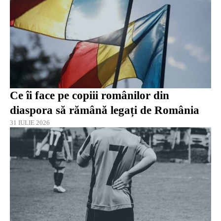
Ce îi face pe copiii românilor din
diaspora să rămână legați de România
31 IULIE 2026