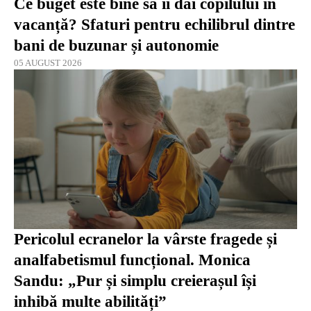
Ce buget este bine să îi dai copilului în
vacanță? Sfaturi pentru echilibrul dintre
bani de buzunar și autonomie
05 AUGUST 2026
Pericolul ecranelor la vârste fragede și
analfabetismul funcțional. Monica
Sandu: „Pur și simplu creierașul își
inhibă multe abilități”