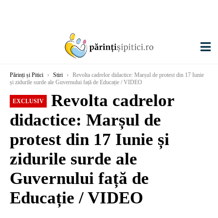
Părinți și Pitici
›
Stiri
›
Revolta cadrelor didactice: Marșul de protest din 17 Iunie
și zidurile surde ale Guvernului față de Educație / VIDEO
Revolta cadrelor
EXCLUSIV
didactice: Marșul de
protest din 17 Iunie și
zidurile surde ale
Guvernului față de
Educație / VIDEO