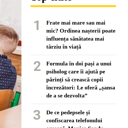
1
Frate mai mare sau mai
mic? Ordinea nașterii poate
influența sănătatea mai
târziu în viață
2
Formula în doi pași a unui
psiholog care îi ajută pe
părinți să crească copii
încrezători: Le oferă „șansa
de a se dezvolta”
3
De ce pedepsele și
confiscarea telefonului