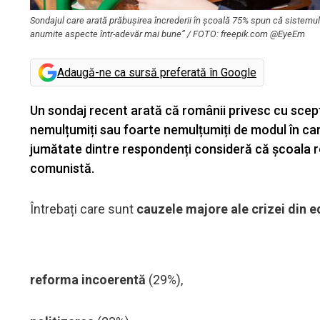
Sondajul care arată prăbușirea încrederii în școală 75% spun că sistemul
anumite aspecte într-adevăr mai bune” / FOTO: freepik.com @EyeEm
Adaugă-ne ca sursă preferată în Google
Un sondaj recent arată că românii privesc cu scept
nemulțumiți sau foarte nemulțumiți de modul în ca
jumătate dintre respondenți consideră că școala 
comunistă.
Întrebați care sunt
cauzele majore ale crizei din e
reforma incoerentă
(29%),