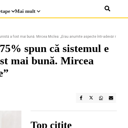
etape
Mai mult
unistă a fost mai bună. Mircea Miclea: „Erau anumite aspecte într-adevăr mai bun
: 75% spun că sistemul e
ost mai bună. Mircea
e”
Top citite