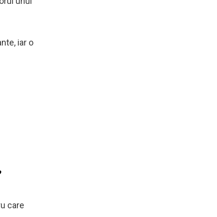
orul unui
te, iar o
”
ru care