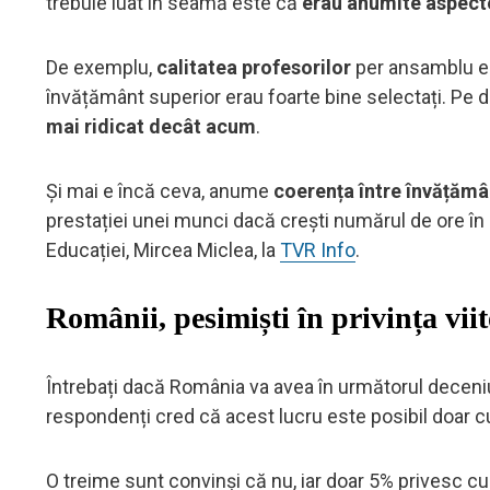
trebuie luat în seamă este că
erau anumite aspect
De exemplu,
calitatea profesorilor
per ansamblu er
învățământ superior erau foarte bine selectați. Pe d
mai ridicat decât acum
.
Și mai e încă ceva, anume
coerența între învățămân
prestației unei munci dacă crești numărul de ore în
Educației, Mircea Miclea, la
TVR Info
.
Românii, pesimiști în privința vii
Întrebați dacă România va avea în următorul deceni
respondenți cred că acest lucru este posibil doar c
O treime sunt convinși că nu, iar doar 5% privesc cu 