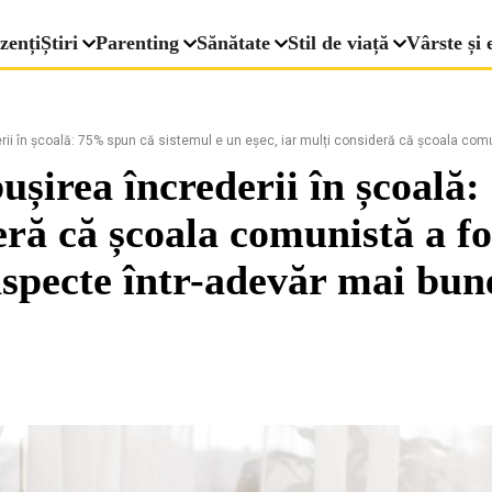
zenți
Știri
Parenting
Sănătate
Stil de viață
Vârste și 
rii în școală: 75% spun că sistemul e un eșec, iar mulți consideră că școala com
ușirea încrederii în școală
deră că școala comunistă a f
specte într-adevăr mai bun