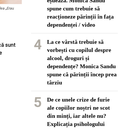
eșuează. Monica Sandu
spune cum trebuie să
lea „Erau
reacționeze părinții în fața
dependenței / video
4
La ce vârstă trebuie să
că sunt
vorbești cu copilul despre
e
alcool, droguri și
dependențe? Monica Sandu
spune că părinții încep prea
târziu
5
De ce unele crize de furie
ale copiilor noștri ne scot
din minți, iar altele nu?
Explicația psihologului