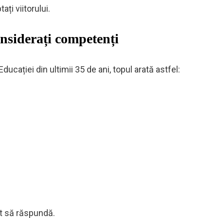
ți viitorului.
onsiderați competenți
ucației din ultimii 35 de ani, topul arată astfel:
it să răspundă.