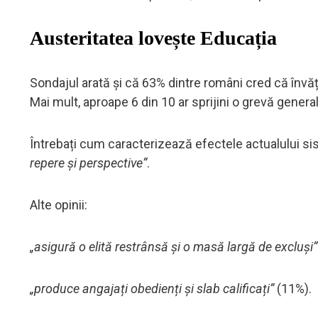
Austeritatea lovește Educația
Sondajul arată și că 63% dintre români cred că învă
Mai mult, aproape 6 din 10 ar sprijini o grevă genera
Întrebați cum caracterizează efectele actualului si
repere și perspective”
.
Alte opinii:
„asigură o elită restrânsă și o masă largă de excluși”
„produce angajați obedienți și slab calificați”
(11%).