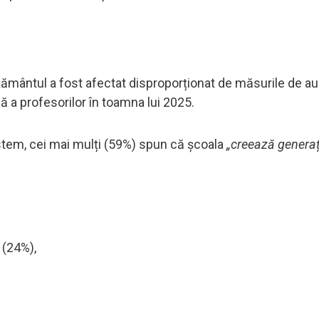
țământul a fost afectat disproporționat de măsurile de aus
lă a profesorilor în toamna lui 2025.
stem, cei mai mulți (59%) spun că școala
„creează generaț
(24%),