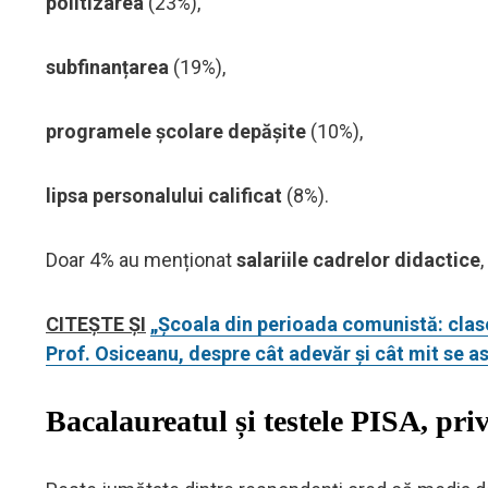
politizarea
(23%),
subfinanțarea
(19%),
programele școlare depășite
(10%),
lipsa personalului calificat
(8%).
Doar 4% au menționat
salariile cadrelor didactice
CITEȘTE ȘI
„Școala din perioada comunistă: clasel
Prof. Osiceanu, despre cât adevăr și cât mit se a
Bacalaureatul și testele PISA, pri