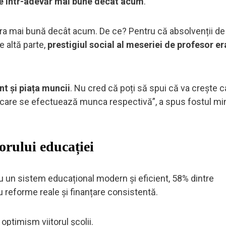
e într-adevăr mai bune decât acum
.
a mai bună decât acum. De ce? Pentru că absolvenții de
e altă parte,
prestigiul social al meseriei de profesor er
t și piața muncii
. Nu cred că poți să spui că va crește c
 care se efectuează munca respectivă”, a spus fostul min
torului educației
u un sistem educațional modern și eficient, 58% dintre
u reforme reale și finanțare consistentă.
optimism viitorul școlii.