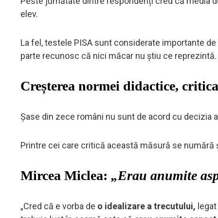
Peste jumătate dintre respondenți cred că media de 
elev.
La fel, testele PISA sunt considerate importante de 
parte recunosc că nici măcar nu știu ce reprezintă.
Creșterea normei didactice, critica
Șase din zece români nu sunt de acord cu decizia au
Printre cei care critică această măsură se numără și
Mircea Miclea:
„Erau anumite asp
„Cred că e vorba de
o idealizare a trecutului,
legat 