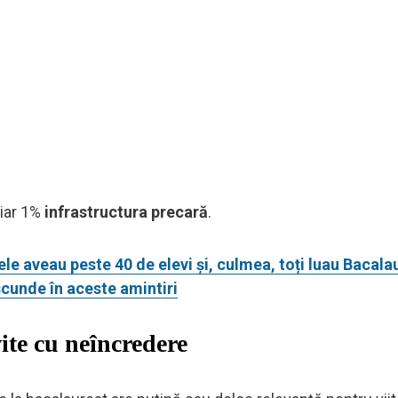
, iar 1%
infrastructura precară
.
e aveau peste 40 de elevi și, culmea, toți luau Bacalau
scunde în aceste amintiri
vite cu neîncredere