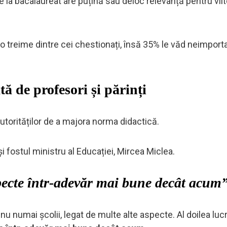
la bacalaureat are puțină sau deloc relevanță pentru viit
o treime dintre cei chestionați, însă 35% le văd neimportan
tă de profesori și părinți
torităților de a majora norma didactică.
 fostul ministru al Educației, Mircea Miclea.
ecte într-adevăr mai bune decât acum
nu numai școlii, legat de multe alte aspecte. Al doilea luc