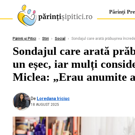
Părinți Pre
Părinți și Pitici
›
Stiri
›
Social
›
Sondajul care arată prăbușirea încrede
Sondajul care arată prăb
un eșec, iar mulți consi
Miclea: „Erau anumite a
De
Loredana Iriciuc
18 AUGUST 2025