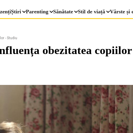
zenți
Știri
Parenting
Sănătate
Stil de viață
Vârste și 
lor - Studiu
influența obezitatea copiilor