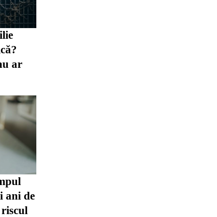
lie
ică?
nu ar
impul
oi ani de
riscul