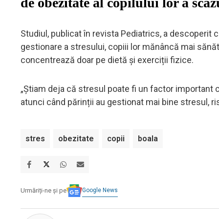
de obezitate al copilului lor a scă
Studiul, publicat în revista Pediatrics, a descoperit 
gestionare a stresului, copiii lor mănâncă mai sănăto
concentrează doar pe dietă și exerciții fizice.
„Știam deja că stresul poate fi un factor important ca
atunci când părinții au gestionat mai bine stresul, ri
stres
obezitate
copii
boala
Google News
Urmăriți-ne și pe