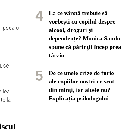
4
La ce vârstă trebuie să
vorbești cu copilul despre
 lipsea o
alcool, droguri și
dependențe? Monica Sandu
spune că părinții încep prea
târziu
, se
5
De ce unele crize de furie
ale copiilor noștri ne scot
din minți, iar altele nu?
eilea
Explicația psihologului
te la
iscul