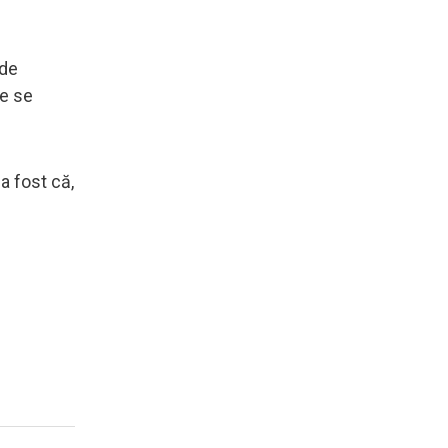
 de
re se
a fost că,