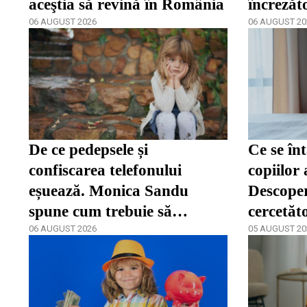
aceştia să revină în România
încrezăt
06 AUGUST 2026
de a se 
06 AUGUST 20
De ce pedepsele și
Ce se în
confiscarea telefonului
copiilor 
eșuează. Monica Sandu
Descoper
spune cum trebuie să
cercetăt
reacționeze părinții în fața
06 AUGUST 2026
05 AUGUST 20
dependenței / video