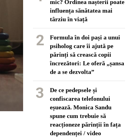
mic? Ordinea nașterii poate
influența sănătatea mai
târziu în viață
2
Formula în doi pași a unui
psiholog care îi ajută pe
părinți să crească copii
încrezători: Le oferă „șansa
de a se dezvolta”
3
De ce pedepsele și
confiscarea telefonului
eșuează. Monica Sandu
spune cum trebuie să
reacționeze părinții în fața
dependenței / video