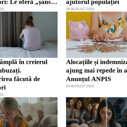
ori: Le oferă „șansa
ajutorul populației
dezvolta”
26
06 AUGUST 2026
tâmplă în creierul
Alocațiile și indemniza
abuzați.
ajung mai repede în 
irea făcută de
Anunțul ANPIS
ori
05 AUGUST 2026
26