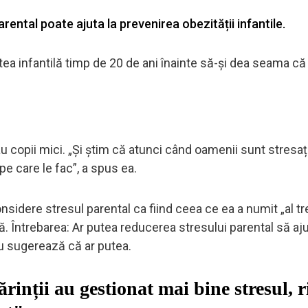
rental poate ajuta la prevenirea obezității infantile.
tea infantilă timp de 20 de ani înainte să-și dea seama că
au copii mici. „Și știm că atunci când oamenii sunt stresați
pe care le fac”, a spus ea.
onsidere stresul parental ca fiind ceea ce ea a numit „al tr
lă. Întrebarea: Ar putea reducerea stresului parental să aju
iu sugerează că ar putea.
rinții au gestionat mai bine stresul, r