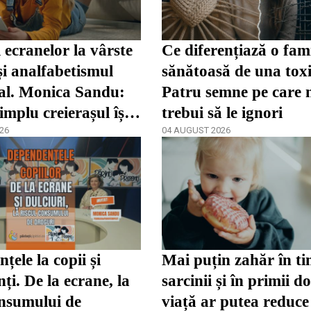
 ecranelor la vârste
Ce diferențiază o fami
și analfabetismul
sănătoasă de una tox
al. Monica Sandu:
Patru semne pe care 
implu creierașul își
trebui să le ignori
lte abilități”
26
04 AUGUST 2026
țele la copii și
Mai puțin zahăr în t
ți. De la ecrane, la
sarcinii și în primii d
onsumului de
viață ar putea reduce 