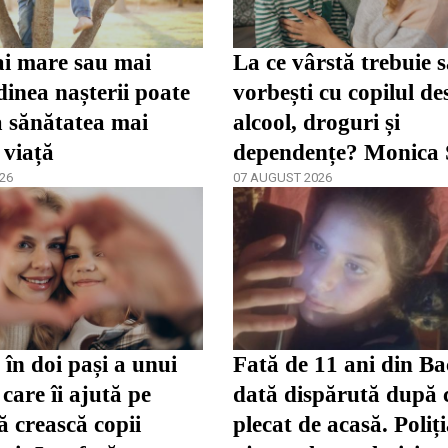
i mare sau mai
La ce vârstă trebuie 
inea nașterii poate
vorbești cu copilul de
a sănătatea mai
alcool, droguri și
 viață
dependențe? Monica
26
spune că părinții înc
07 AUGUST 2026
târziu
în doi pași a unui
Fată de 11 ani din Ba
care îi ajută pe
dată dispărută după 
ă crească copii
plecat de acasă. Poliț