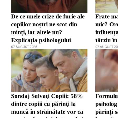
De ce unele crize de furie ale
Frate ma
copiilor noștri ne scot din
mic? Ord
minți, iar altele nu?
influenț
Explicația psihologului
târziu în
07 AUGUST 2026
07 AUGUST 20
Sondaj Salvaţi Copiii: 58%
Formula 
dintre copiii cu părinţi la
psiholog 
muncă în străinătate vor ca
părinți s