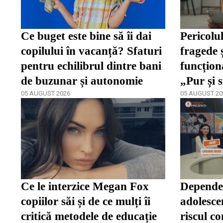
Ce buget este bine să îi dai
Pericolul
copilului în vacanță? Sfaturi
fragede 
pentru echilibrul dintre bani
funcțion
de buzunar și autonomie
„Pur și s
05 AUGUST 2026
inhibă mu
05 AUGUST 20
Ce le interzice Megan Fox
Dependen
copiilor săi și de ce mulți îi
adolescen
critică metodele de educație
riscul c