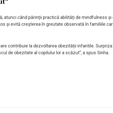
zut"
că, atunci când părinții practică abilități de mindfulness și
s și evită creșterea în greutate observată în familiile ca
re contribuie la dezvoltarea obezității infantile. Surpriza 
scul de obezitate al copilului lor a scăzut”, a spus Sinha.