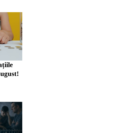
țiile
august!