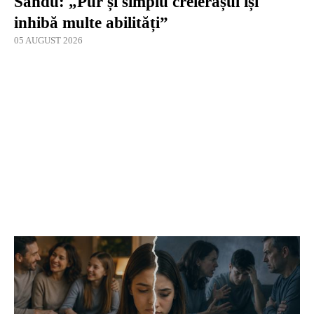
Sandu: „Pur și simplu creierașul își
inhibă multe abilități”
05 AUGUST 2026