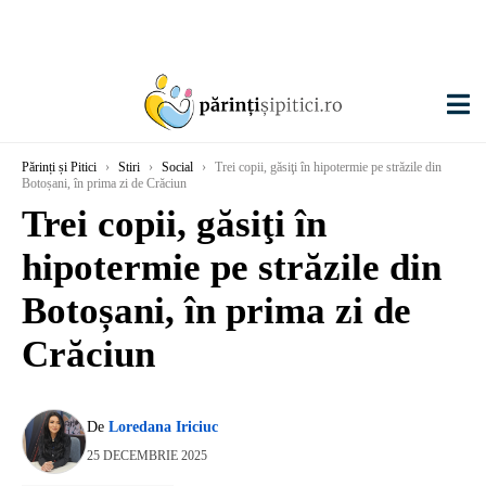
Părinți și Pitici
›
Stiri
›
Social
›
Trei copii, găsiţi în hipotermie pe străzile din
Botoșani, în prima zi de Crăciun
Trei copii, găsiţi în
hipotermie pe străzile din
Botoșani, în prima zi de
Crăciun
De
Loredana Iriciuc
25 DECEMBRIE 2025