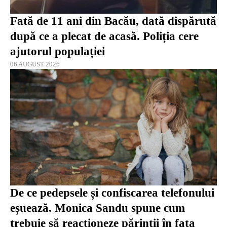
Fată de 11 ani din Bacău, dată dispărută
după ce a plecat de acasă. Poliția cere
ajutorul populației
06 AUGUST 2026
De ce pedepsele și confiscarea telefonului
eșuează. Monica Sandu spune cum
trebuie să reacționeze părinții în fața