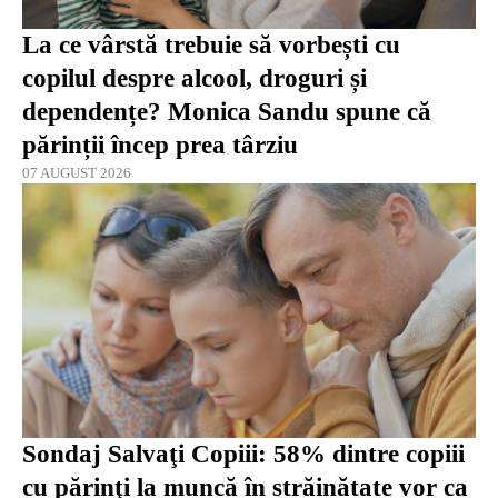
La ce vârstă trebuie să vorbești cu
copilul despre alcool, droguri și
dependențe? Monica Sandu spune că
părinții încep prea târziu
07 AUGUST 2026
Sondaj Salvaţi Copiii: 58% dintre copiii
cu părinţi la muncă în străinătate vor ca