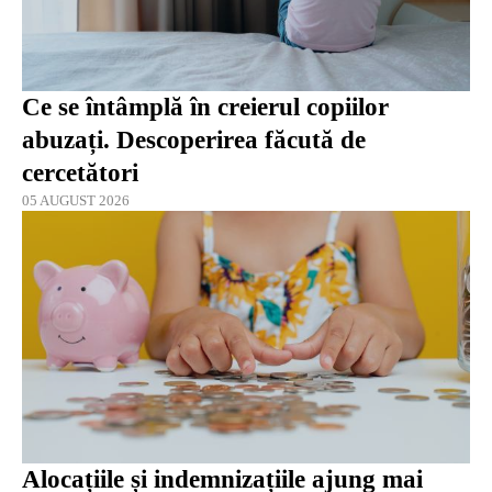
Ce se întâmplă în creierul copiilor
abuzați. Descoperirea făcută de
cercetători
05 AUGUST 2026
Alocațiile și indemnizațiile ajung mai