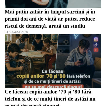
Mai puțin zahăr în timpul sarcinii și în
primii doi ani de viață ar putea reduce
riscul de demență, arată un studiu
04 AUGUST 2026
Ce făceau copiii anilor ’70 și ’80 fără
telefon și de ce mulți tineri de astăzi nu
se mai descurcă singuri