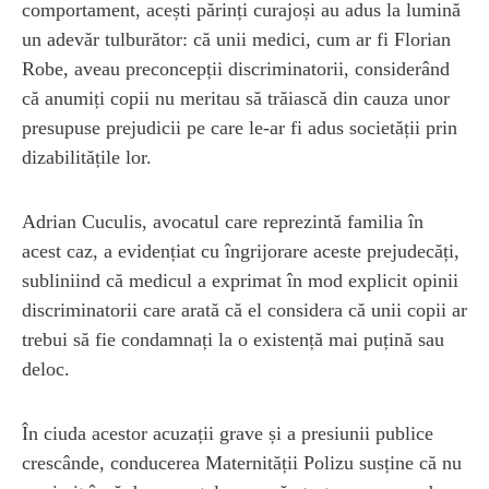
comportament, acești părinți curajoși au adus la lumină
un adevăr tulburător: că unii medici, cum ar fi Florian
Robe, aveau preconcepții discriminatorii, considerând
că anumiți copii nu meritau să trăiască din cauza unor
presupuse prejudicii pe care le-ar fi adus societății prin
dizabilitățile lor.
Adrian Cuculis, avocatul care reprezintă familia în
acest caz, a evidențiat cu îngrijorare aceste prejudecăți,
subliniind că medicul a exprimat în mod explicit opinii
discriminatorii care arată că el considera că unii copii ar
trebui să fie condamnați la o existență mai puțină sau
deloc.
În ciuda acestor acuzații grave și a presiunii publice
crescânde, conducerea Maternității Polizu susține că nu