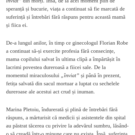
înviat”
din morți. Însă, de la acel moment plin de
speranță și bucurie, viața a continuat să fie marcată de
suferință și întrebări fără răspuns pentru această mamă
și fiica ei.
De-a lungul anilor, în timp ce ginecologul Florian Robe
a continuat să-și exercite profesia fără consecințe,
mama copilului salvat în ultima clipă a împărtășit în
lacrimi povestea dureroasă a fiicei sale. De la
momentul miraculosului
„înviat”
și până în prezent,
fetița salvată din sacul mortuar a luptat cu sechelele
dureroase ale acestui act crud și inuman.
Marina Pletoiu, îndurerată și plină de întrebări fără
răspuns, a mărturisit că medicii și asistentele din spital
au păstrat tăcerea cu privire la adevărul sumbru, lăsând-
o să creadă într-o minune care nu exista. Însă, suferința