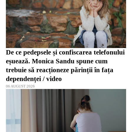
De ce pedepsele și confiscarea telefonului
eșuează. Monica Sandu spune cum
trebuie să reacționeze părinții în fața
dependenței / video
06 AUGUST 2026