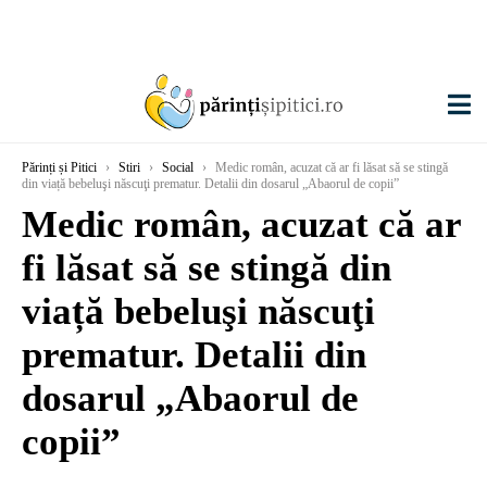
Părinți și Pitici
›
Stiri
›
Social
›
Medic român, acuzat că ar fi lăsat să se stingă
din viață bebeluşi născuţi prematur. Detalii din dosarul „Abaorul de copii”
Medic român, acuzat că ar
fi lăsat să se stingă din
viață bebeluşi născuţi
prematur. Detalii din
dosarul „Abaorul de
copii”