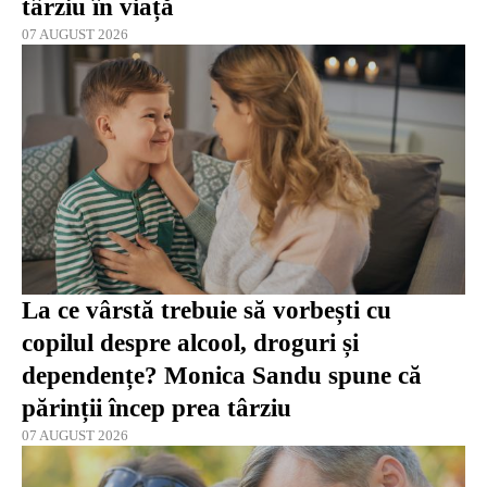
târziu în viață
07 AUGUST 2026
La ce vârstă trebuie să vorbești cu
copilul despre alcool, droguri și
dependențe? Monica Sandu spune că
părinții încep prea târziu
07 AUGUST 2026