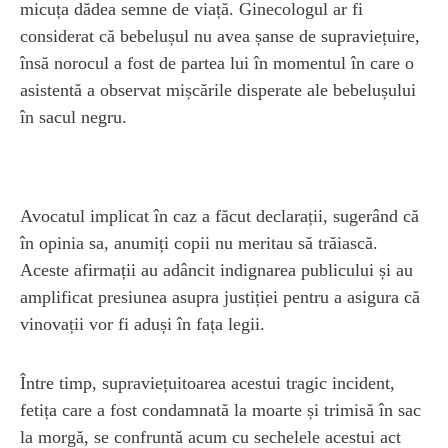
micuța dădea semne de viață. Ginecologul ar fi
considerat că bebelușul nu avea șanse de supraviețuire,
însă norocul a fost de partea lui în momentul în care o
asistentă a observat mișcările disperate ale bebelușului
în sacul negru.
Avocatul implicat în caz a făcut declarații, sugerând că
în opinia sa, anumiți copii nu meritau să trăiască.
Aceste afirmații au adâncit indignarea publicului și au
amplificat presiunea asupra justiției pentru a asigura că
vinovații vor fi aduși în fața legii.
Între timp, supraviețuitoarea acestui tragic incident,
fetița care a fost condamnată la moarte și trimisă în sac
la morgă, se confruntă acum cu sechelele acestui act