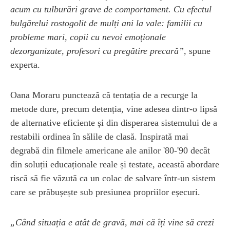
acum cu tulburări grave de comportament. Cu efectul
bulgărelui rostogolit de mulți ani la vale: familii cu
probleme mari, copii cu nevoi emoționale
dezorganizate, profesori cu pregătire precară”
, spune
experta.
Oana Moraru punctează că tentația de a recurge la
metode dure, precum detenția, vine adesea dintr-o lipsă
de alternative eficiente și din disperarea sistemului de a
restabili ordinea în sălile de clasă. Inspirată mai
degrabă din filmele americane ale anilor '80-'90 decât
din soluții educaționale reale și testate, această abordare
riscă să fie văzută ca un colac de salvare într-un sistem
care se prăbușește sub presiunea propriilor eșecuri.
„Când situația e atât de gravă, mai că îți vine să crezi