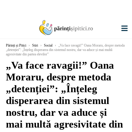
Părinți și Pitici
›
Stiri
›
Social
›
„Va face ravagii!” Oana Moraru, despre metoda
„detenției”: „Înțeleg disperarea din sistemul nostru, dar va aduce și mai multă
agresivitate din partea elevilor”
„Va face ravagii!” Oana
Moraru, despre metoda
„detenției”: „Înțeleg
disperarea din sistemul
nostru, dar va aduce și
mai multă agresivitate din