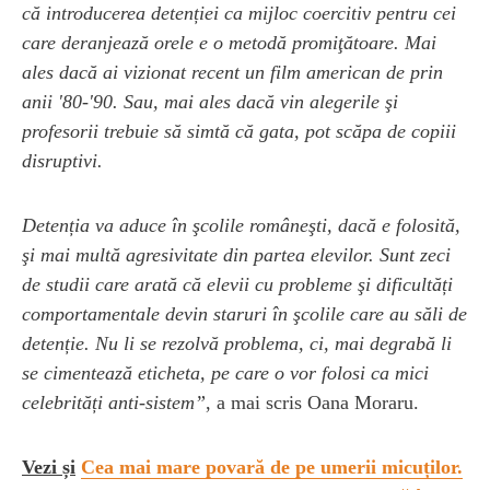
că introducerea detenției ca mijloc coercitiv pentru cei
care deranjează orele e o metodă promiţătoare. Mai
ales dacă ai vizionat recent un film american de prin
anii '80-'90. Sau, mai ales dacă vin alegerile şi
profesorii trebuie să simtă că gata, pot scăpa de copiii
disruptivi.
Detenția va aduce în şcolile româneşti, dacă e folosită,
şi mai multă agresivitate din partea elevilor. Sunt zeci
de studii care arată că elevii cu probleme şi dificultăți
comportamentale devin staruri în şcolile care au săli de
detenție. Nu li se rezolvă problema, ci, mai degrabă li
se cimentează eticheta, pe care o vor folosi ca mici
celebrități anti-sistem”
, a mai scris Oana Moraru.
Vezi și
Cea mai mare povară de pe umerii micuților.