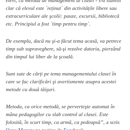
elevi, ca metodă de management al clasei - s-a stabilit
clar că elevul este `reținut` din activitățile libere sau
extracurriculare ale şcolii: pauze, excursii, bibliotecă
etc. Principiul a fost `timp pentru timp`.
De exemplu, dacă nu şi-a făcut tema acasă, va petrece
timp sub supraveghere, să-şi rezolve datoria, pierzând
din timpul lui liber de la şcoală.
Sunt sute de cărți pe tema managementului clasei în
care se fac clarificări şi avertismente asupra acestei
metode cu două tăişuri.
Metoda, ca orice metodă, se perverteşte automat în
mâna pedagogilor cu slab control al clasei. Este
folosită, în scurt timp, ca armă, ca pedeapsă”
, a scris
Oana Moraru pe pagina de Facebook
.