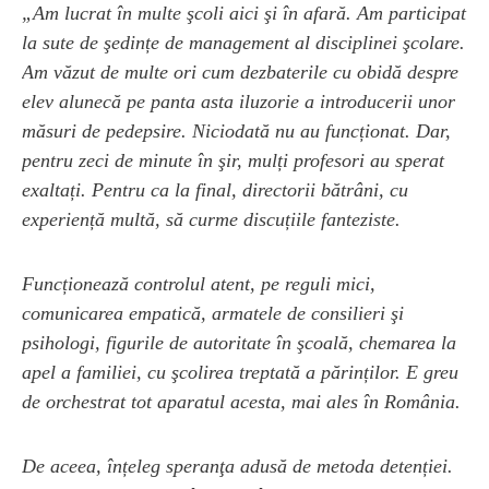
„Am lucrat în multe şcoli aici şi în afară. Am participat
la sute de şedințe de management al disciplinei şcolare.
Am văzut de multe ori cum dezbaterile cu obidă despre
elev alunecă pe panta asta iluzorie a introducerii unor
măsuri de pedepsire. Niciodată nu au funcționat. Dar,
pentru zeci de minute în şir, mulți profesori au sperat
exaltați. Pentru ca la final, directorii bătrâni, cu
experiență multă, să curme discuțiile fanteziste.
Funcționează controlul atent, pe reguli mici,
comunicarea empatică, armatele de consilieri şi
psihologi, figurile de autoritate în şcoală, chemarea la
apel a familiei, cu şcolirea treptată a părinților. E greu
de orchestrat tot aparatul acesta, mai ales în România.
De aceea, înțeleg speranţa adusă de metoda detenției.