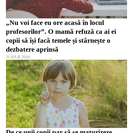
„Nu voi face eu ore acasă în locul
profesorilor”. O mamă refuză ca ai ei
copii să își facă temele și stârnește o
dezbatere aprinsă
31 IULIE 2026
De ce unii copii par să se maturizeze