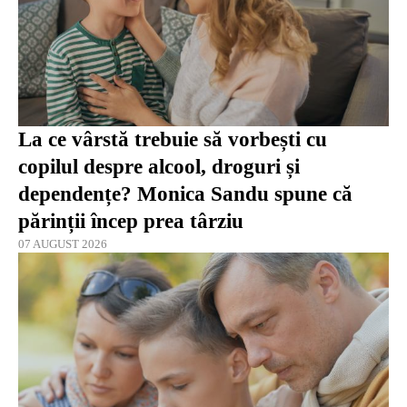
La ce vârstă trebuie să vorbești cu
copilul despre alcool, droguri și
dependențe? Monica Sandu spune că
părinții încep prea târziu
07 AUGUST 2026