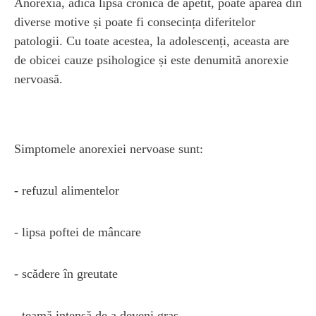
Anorexia, adică lipsa cronică de apetit, poate apărea din
diverse motive și poate fi consecința diferitelor
patologii. Cu toate acestea, la adolescenți, aceasta are
de obicei cauze psihologice și este denumită anorexie
nervoasă.
Simptomele anorexiei nervoase sunt:
- refuzul alimentelor
- lipsa poftei de mâncare
- scădere în greutate
- teamă intensă de a deveni gras