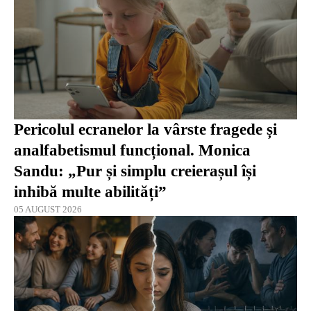
Pericolul ecranelor la vârste fragede și
analfabetismul funcțional. Monica
Sandu: „Pur și simplu creierașul își
inhibă multe abilități”
05 AUGUST 2026