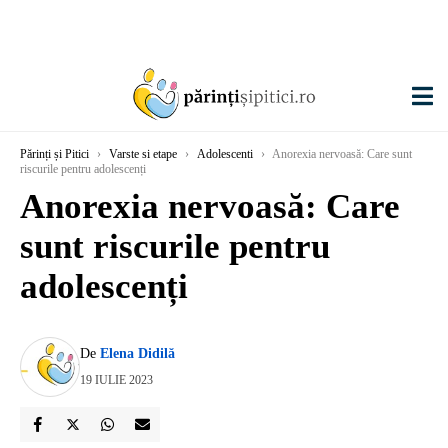
Părinți și Pitici
›
Varste si etape
›
Adolescenti
›
Anorexia nervoasă: Care sunt
riscurile pentru adolescenți
Anorexia nervoasă: Care
sunt riscurile pentru
adolescenți
De
Elena Didilă
19 IULIE 2023