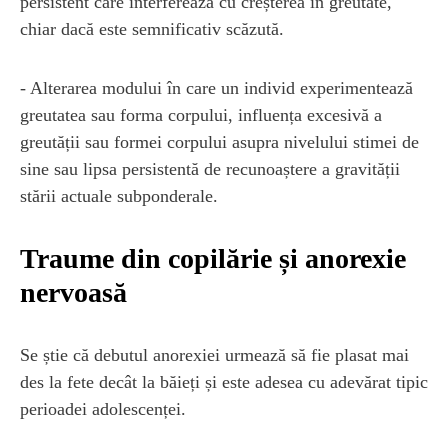
persistent care interferează cu creșterea în greutate,
chiar dacă este semnificativ scăzută.
- Alterarea modului în care un individ experimentează
greutatea sau forma corpului, influența excesivă a
greutății sau formei corpului asupra nivelului stimei de
sine sau lipsa persistentă de recunoaștere a gravității
stării actuale subponderale.
Traume din copilărie și anorexie
nervoasă
Se știe că debutul anorexiei urmează să fie plasat mai
des la fete decât la băieți și este adesea cu adevărat tipic
perioadei adolescenței.