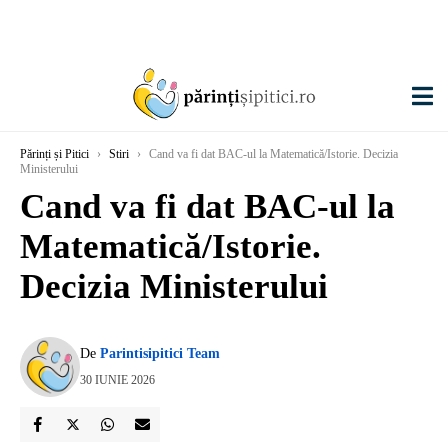
Părinți și Pitici
›
Stiri
›
Cand va fi dat BAC-ul la Matematică/Istorie. Decizia
Ministerului
Cand va fi dat BAC-ul la
Matematică/Istorie.
Decizia Ministerului
De
Parintisipitici Team
30 IUNIE 2026