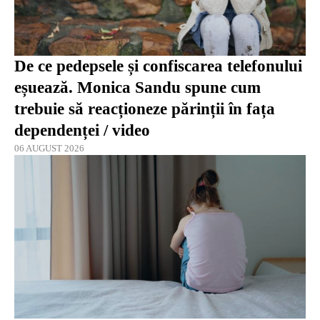
De ce pedepsele și confiscarea telefonului
eșuează. Monica Sandu spune cum
trebuie să reacționeze părinții în fața
dependenței / video
06 AUGUST 2026