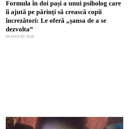
Formula în doi pași a unui psiholog care
îi ajută pe părinți să crească copii
încrezători: Le oferă „șansa de a se
dezvolta”
06 AUGUST 2026