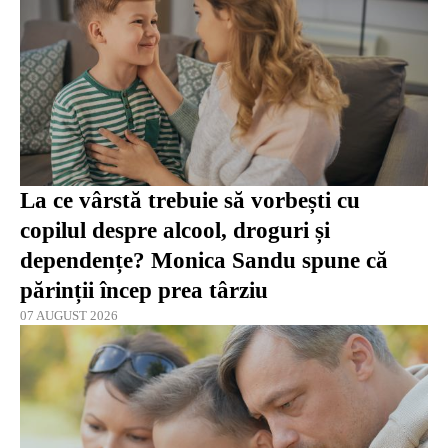
La ce vârstă trebuie să vorbești cu
copilul despre alcool, droguri și
dependențe? Monica Sandu spune că
părinții încep prea târziu
07 AUGUST 2026