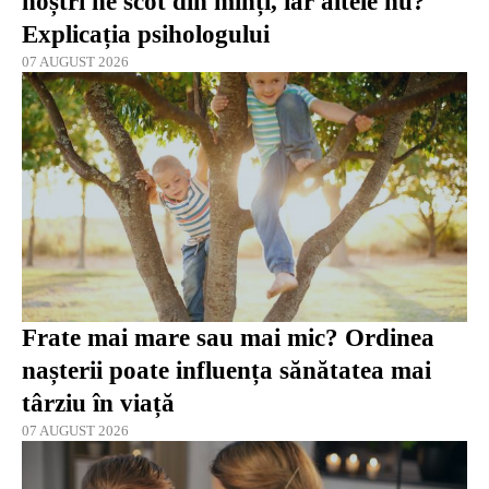
noștri ne scot din minți, iar altele nu?
Explicația psihologului
07 AUGUST 2026
Frate mai mare sau mai mic? Ordinea
nașterii poate influența sănătatea mai
târziu în viață
07 AUGUST 2026