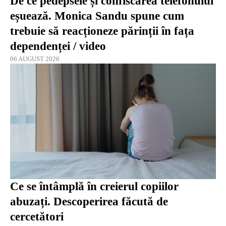
De ce pedepsele și confiscarea telefonului
eșuează. Monica Sandu spune cum
trebuie să reacționeze părinții în fața
dependenței / video
06 AUGUST 2026
Ce se întâmplă în creierul copiilor
abuzați. Descoperirea făcută de
cercetători