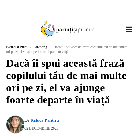
Părinți și Pitici
›
Parenting
›
Dacă îi spui această frază copilului tău de mai multe
ori pe zi, el va ajunge foarte departe în viață
Dacă îi spui această frază
copilului tău de mai multe
ori pe zi, el va ajunge
foarte departe în viață
De
Raluca Panțiru
02 DECEMBRIE 2025