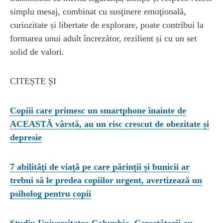
simplu mesaj, combinat cu susţinere emoţională,
curiozitate și libertate de explorare, poate contribui la
formarea unui adult încrezător, rezilient și cu un set
solid de valori.
CITEȘTE ȘI
Copiii care primesc un smartphone înainte de
ACEASTĂ vârstă, au un risc crescut de obezitate și
depresie
7 abilități de viață pe care părinții și bunicii ar
trebui să le predea copiilor urgent, avertizează un
psiholog pentru copii
Studiu Universitatea Columbia. Cercetătorii au