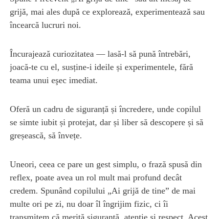
grijă, mai ales după ce explorează, experimentează sau
încearcă lucruri noi.
Încurajează curiozitatea — lasă-l să pună întrebări,
joacă-te cu el, susține-i ideile și experimentele, fără
teama unui eşec imediat.
Oferă un cadru de siguranță și încredere, unde copilul
se simte iubit și protejat, dar și liber să descopere și să
greșească, să învețe.
Uneori, ceea ce pare un gest simplu, o frază spusă din
reflex, poate avea un rol mult mai profund decât
credem. Spunând copilului „Ai grijă de tine” de mai
multe ori pe zi, nu doar îl îngrijim fizic, ci îi
transmitem că merită siguranţă, atenţie și respect. Acest