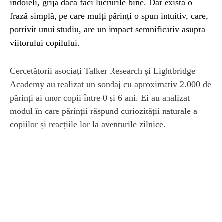
îndoieli, grija dacă faci lucrurile bine. Dar există o
frază simplă, pe care mulți părinți o spun intuitiv, care,
potrivit unui studiu, are un impact semnificativ asupra
viitorului copilului.
Cercetătorii asociați Talker Research și Lightbridge
Academy au realizat un sondaj cu aproximativ 2.000 de
părinți ai unor copii între 0 și 6 ani. Ei au analizat
modul în care părinții răspund curiozității naturale a
copiilor și reacțiile lor la aventurile zilnice.