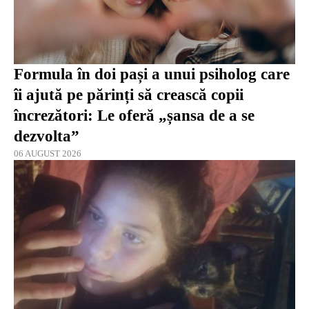
Formula în doi pași a unui psiholog care
îi ajută pe părinți să crească copii
încrezători: Le oferă „șansa de a se
dezvolta”
06 AUGUST 2026