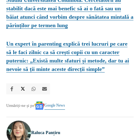
stabilit dacă este mai benefic să ai o fată sau un
băiat atunci când vorbim despre sănătatea mintală a
părinților pe termen lung
Un expert în parenting explică trei lucruri pe care
să le faci zilnic ca să crești copii cu un caracter
puternic: „Există multe sfaturi și metode, dar tu ai
nevoie să ții minte aceste direcții simple”
Google News
Urmăriți-ne și pe
Raluca Panțiru