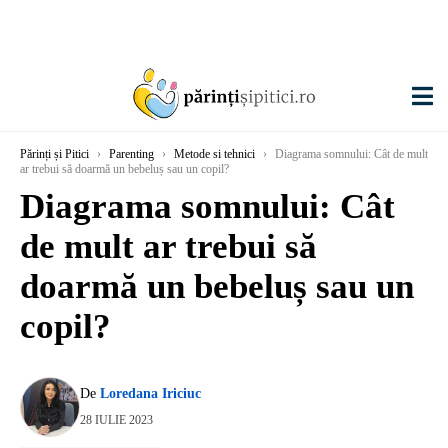
Părinți și Pitici
›
Parenting
›
Metode si tehnici
›
Diagrama somnului: Cât de mult
ar trebui să doarmă un bebeluș sau un copil?
Diagrama somnului: Cât
de mult ar trebui să
doarmă un bebeluș sau un
copil?
De
Loredana Iriciuc
28 IULIE 2023