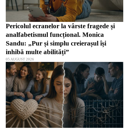
Pericolul ecranelor la vârste fragede și
analfabetismul funcțional. Monica
Sandu: „Pur și simplu creierașul își
inhibă multe abilități”
05 AUGUST 2026