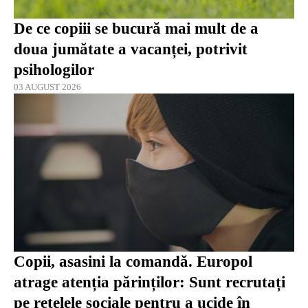
De ce copiii se bucură mai mult de a
doua jumătate a vacanței, potrivit
psihologilor
03 AUGUST 2026
Copii, asasini la comandă. Europol
atrage atenția părinților: Sunt recrutați
pe rețelele sociale pentru a ucide în