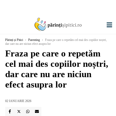
Părinți și Pitici
›
Parenting
›
Fraza pe care o repetăm ​​cel mai des copiilor noștri,
dar care nu are niciun efect asupra lor
Fraza pe care o repetăm ​​
cel mai des copiilor noștri,
dar care nu are niciun
efect asupra lor
02 IANUARIE 2026