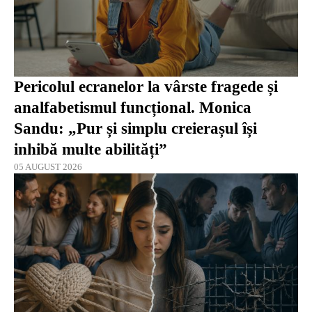
Pericolul ecranelor la vârste fragede și
analfabetismul funcțional. Monica
Sandu: „Pur și simplu creierașul își
inhibă multe abilități”
05 AUGUST 2026