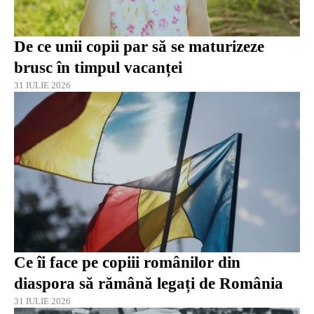
De ce unii copii par să se maturizeze
brusc în timpul vacanței
31 IULIE 2026
Ce îi face pe copiii românilor din
diaspora să rămână legați de România
31 IULIE 2026