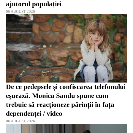
ajutorul populației
06 AUGUST 2026
De ce pedepsele și confiscarea telefonului
eșuează. Monica Sandu spune cum
trebuie să reacționeze părinții în fața
dependenței / video
06 AUGUST 2026