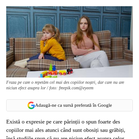
Fraza pe care o repetăm ​​cel mai des copiilor noștri, dar care nu are
niciun efect asupra lor / foto: freepik.com@eyeem
Adaugă-ne ca sursă preferată în Google
Există o expresie pe care părinții o spun foarte des
copiilor mai ales atunci când sunt obosiți sau grăbiți,
însă studiile spun că nu are niciun efect asupra celor