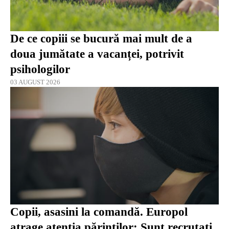
De ce copiii se bucură mai mult de a
doua jumătate a vacanței, potrivit
psihologilor
03 AUGUST 2026
Copii, asasini la comandă. Europol
atrage atenția părinților: Sunt recrutați