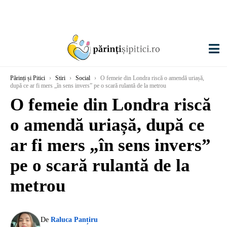
Părinți și Pitici
›
Stiri
›
Social
›
O femeie din Londra riscă o amendă uriașă,
după ce ar fi mers „în sens invers” pe o scară rulantă de la metrou
O femeie din Londra riscă
o amendă uriașă, după ce
ar fi mers „în sens invers”
pe o scară rulantă de la
metrou
De
Raluca Panțiru