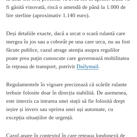
fi găsită vinovată, riscă o amendă de până la 1.000 de
lire sterline (aproximativ 1.140 euro).
Deși detaliile exacte, dacă a urcat o scară rulantă care
mergea în jos sau a coborât pe una care urca, nu au fost
făcute publice, cazul atrage atenţia asupra regulilor
poate prea puţin cunoscute care guvernează mobilitatea
în reţeaua de transport, potrivit
Dailymail
.
Regulamentele în vigoare precizează că scările rulante
trebuie folosite doar în direcția stabilită. De asemenea,
este interzis ca intrarea unei stații să fie folosită drept
ieșire și invers sau oprirea unei uși automate, cu
excepția situațiilor de urgență.
Cazul apare în contextul în care rețeaua londoneză de