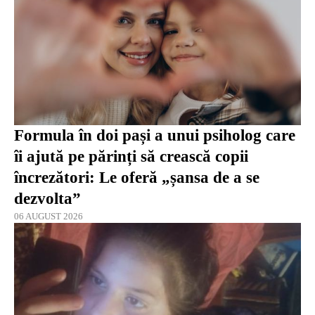
Formula în doi pași a unui psiholog care
îi ajută pe părinți să crească copii
încrezători: Le oferă „șansa de a se
dezvolta”
06 AUGUST 2026