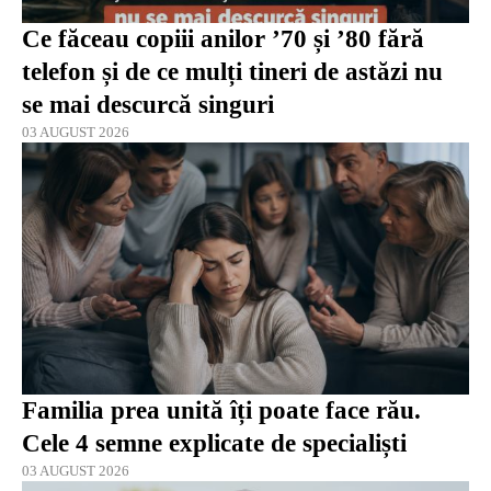
Ce făceau copiii anilor ’70 și ’80 fără
telefon și de ce mulți tineri de astăzi nu
se mai descurcă singuri
03 AUGUST 2026
Familia prea unită îți poate face rău.
Cele 4 semne explicate de specialiști
03 AUGUST 2026