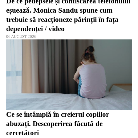
De ce pedepsele și confiscarea telefonului
eșuează. Monica Sandu spune cum
trebuie să reacționeze părinții în fața
dependenței / video
06 AUGUST 2026
Ce se întâmplă în creierul copiilor
abuzați. Descoperirea făcută de
cercetători