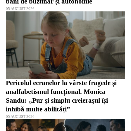
bani de buzunar și autonomie
05 AUGUST 2026
Pericolul ecranelor la vârste fragede și
analfabetismul funcțional. Monica
Sandu: „Pur și simplu creierașul își
inhibă multe abilități”
05 AUGUST 2026