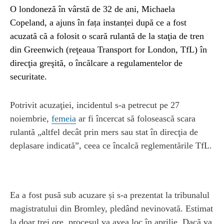
O londoneză în vârstă de 32 de ani, Michaela
Copeland, a ajuns în fața instanței după ce a fost
acuzată că a folosit o scară rulantă de la staţia de tren
din Greenwich (reţeaua Transport for London, TfL) în
direcţia greşită, o încălcare a regulamentelor de
securitate.
Potrivit acuzaţiei, incidentul s-a petrecut pe 27
noiembrie,
femeia
ar fi încercat să folosească scara
rulantă „altfel decât prin mers sau stat în direcţia de
deplasare indicată”, ceea ce încalcă reglementările TfL.
Ea a fost pusă sub acuzare și s-a prezentat la tribunalul
magistratului din Bromley, pledând nevinovată. Estimat
la doar trei ore, procesul va avea loc în aprilie. Dacă va