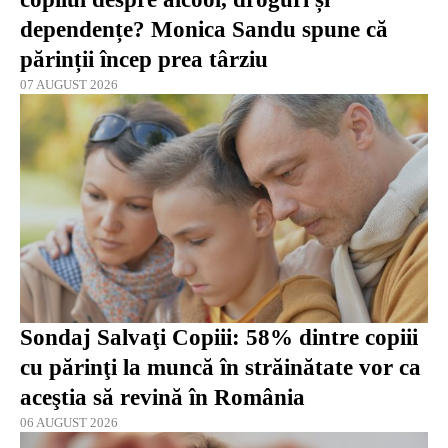
dependențe? Monica Sandu spune că
părinții încep prea târziu
07 AUGUST 2026
Sondaj Salvaţi Copiii: 58% dintre copiii
cu părinţi la muncă în străinătate vor ca
aceştia să revină în România
06 AUGUST 2026