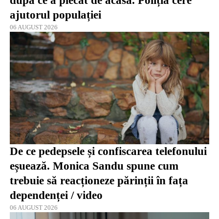
după ce a plecat de acasă. Poliția cere
ajutorul populației
06 AUGUST 2026
De ce pedepsele și confiscarea telefonului
eșuează. Monica Sandu spune cum
trebuie să reacționeze părinții în fața
dependenței / video
06 AUGUST 2026