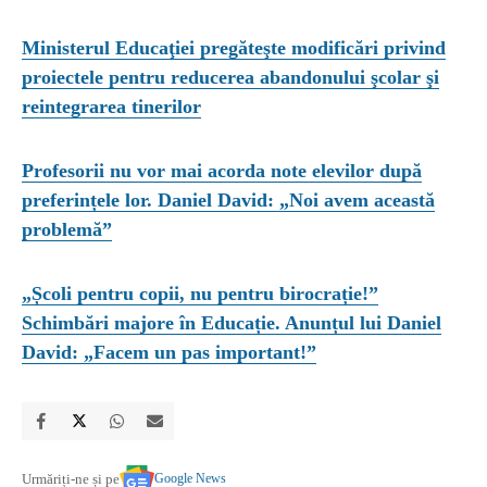
Ministerul Educaţiei pregăteşte modificări privind
proiectele pentru reducerea abandonului şcolar şi
reintegrarea tinerilor
Profesorii nu vor mai acorda note elevilor după
preferințele lor. Daniel David: „Noi avem această
problemă”
„Școli pentru copii, nu pentru birocrație!”
Schimbări majore în Educație. Anunțul lui Daniel
David: „Facem un pas important!”
Google News
Urmăriți-ne și pe