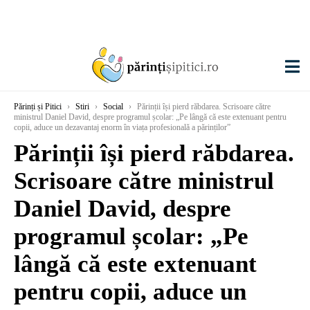
Părinți și Pitici
›
Stiri
›
Social
›
Părinții își pierd răbdarea. Scrisoare către
ministrul Daniel David, despre programul școlar: „Pe lângă că este extenuant pentru
copii, aduce un dezavantaj enorm în viața profesională a părinților”
Părinții își pierd răbdarea.
Scrisoare către ministrul
Daniel David, despre
programul școlar: „Pe
lângă că este extenuant
pentru copii, aduce un