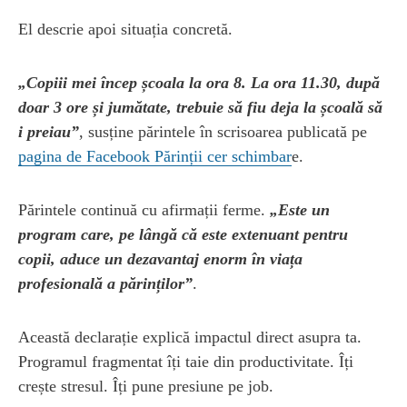
El descrie apoi situația concretă.
„Copiii mei încep școala la ora 8. La ora 11.30, după
doar 3 ore și jumătate, trebuie să fiu deja la școală să
i preiau”
, susține părintele în scrisoarea publicată pe
pagina de Facebook Părinții cer schimbar
e.
Părintele continuă cu afirmații ferme.
„Este un
program care, pe lângă că este extenuant pentru
copii, aduce un dezavantaj enorm în viața
profesională a părinților”
.
Această declarație explică impactul direct asupra ta.
Programul fragmentat îți taie din productivitate. Îți
crește stresul. Îți pune presiune pe job.