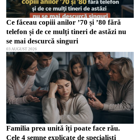
Ce făceau copiii anilor ’70 și ’80 fără
telefon și de ce mulți tineri de astăzi nu
se mai descurcă singuri
03 AUGUST 2026
Familia prea unită îți poate face rău.
Cele 4 semne explicate de specialiști