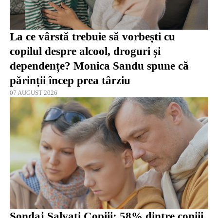
La ce vârstă trebuie să vorbești cu
copilul despre alcool, droguri și
dependențe? Monica Sandu spune că
părinții încep prea târziu
07 AUGUST 2026
Sondaj Salvaţi Copiii: 58% dintre copiii