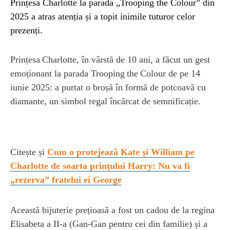
Prințesa Charlotte la parada „Trooping the Colour” din
2025 a atras atenția și a topit inimile tuturor celor
prezenți.
Prințesa Charlotte, în vârstă de 10 ani, a făcut un gest
emoționant la parada Trooping the Colour de pe 14
iunie 2025: a purtat o broșă în formă de potcoavă cu
diamante, un simbol regal încărcat de semnificație.
Citește și
Cum o protejează Kate și William pe
Charlotte de soarta prințului Harry: Nu va fi
„rezerva” fratelui ei George
Această bijuterie prețioasă a fost un cadou de la regina
Elisabeta a II‑a (Gan‑Gan pentru cei din familie) și a