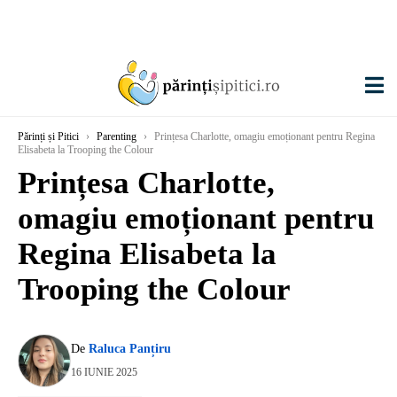
Părinți și Pitici
›
Parenting
›
Prințesa Charlotte, omagiu emoționant pentru Regina
Elisabeta la Trooping the Colour
Prințesa Charlotte,
omagiu emoționant pentru
Regina Elisabeta la
Trooping the Colour
De
Raluca Panțiru
16 IUNIE 2025