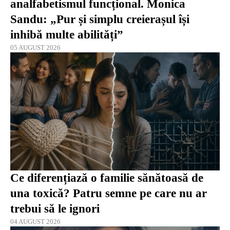
analfabetismul funcțional. Monica
Sandu: „Pur și simplu creierașul își
inhibă multe abilități”
05 AUGUST 2026
Ce diferențiază o familie sănătoasă de
una toxică? Patru semne pe care nu ar
trebui să le ignori
04 AUGUST 2026