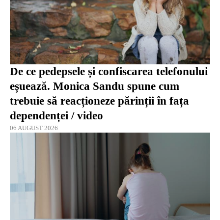
De ce pedepsele și confiscarea telefonului
eșuează. Monica Sandu spune cum
trebuie să reacționeze părinții în fața
dependenței / video
06 AUGUST 2026