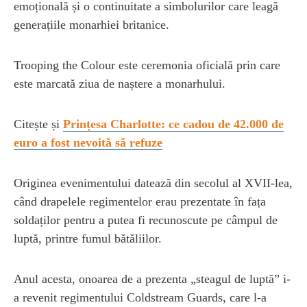
emoțională și o continuitate a simbolurilor care leagă
generațiile monarhiei britanice.
Trooping the Colour este ceremonia oficială prin care
este marcată ziua de naștere a monarhului.
Citește și
Prințesa Charlotte: ce cadou de 42.000 de
euro a fost nevoită să refuze
Originea evenimentului datează din secolul al XVII-lea,
când drapelele regimentelor erau prezentate în fața
soldaților pentru a putea fi recunoscute pe câmpul de
luptă, printre fumul bătăliilor.
Anul acesta, onoarea de a prezenta „steagul de luptă” i-
a revenit regimentului Coldstream Guards, care l-a