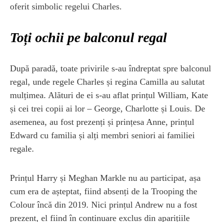
oferit simbolic regelui Charles.
Toți ochii pe balconul regal
După paradă, toate privirile s-au îndreptat spre balconul
regal, unde regele Charles și regina Camilla au salutat
mulțimea. Alături de ei s-au aflat prințul William, Kate
și cei trei copii ai lor – George, Charlotte și Louis. De
asemenea, au fost prezenți și prințesa Anne, prințul
Edward cu familia și alți membri seniori ai familiei
regale.
Prințul Harry și Meghan Markle nu au participat, așa
cum era de așteptat, fiind absenți de la Trooping the
Colour încă din 2019. Nici prințul Andrew nu a fost
prezent, el fiind în continuare exclus din aparițiile