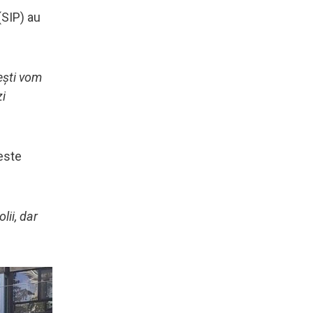
(SIP) au
rești vom
zi
peste
lii, dar