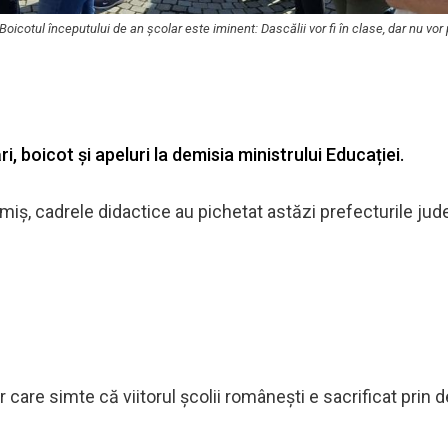
oicotul începutului de an școlar este iminent: Dascălii vor fi în clase, dar nu vor
ri, boicot și apeluri la demisia ministrului Educației.
miș, cadrele didactice au pichetat astăzi prefecturile ju
 care simte că viitorul școlii românești e sacrificat prin d