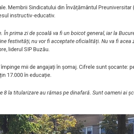
le. Membrii Sindicatului din Învățământul Preuniversitar 
esul instructiv-educativ.
le. În prima zi de școală va fi un boicot general, iar la Bucu
 festivități, nu vor fi acceptate oficialități. Nu va fi acea 
bre, liderul SIP Buzău.
r împinge mii de angajați în șomaj. Cifrele sunt șocante: 
țin 17.000 în educație.
8 la titularizare au rămas pe dinafară. Sunt oameni ai șco