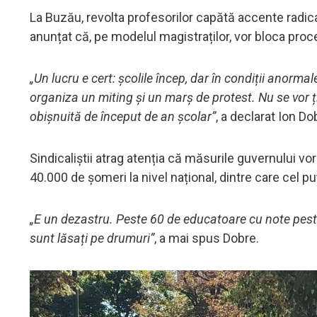
La Buzău, revolta profesorilor capătă accente radica
anunțat că, pe modelul magistraților, vor bloca proc
„Un lucru e cert: școlile încep, dar în condiții anorma
organiza un miting și un marș de protest. Nu se vor ține
obișnuită de început de an școlar”
, a declarat Ion Do
Sindicaliștii atrag atenția că măsurile guvernului vo
40.000 de șomeri la nivel național, dintre care cel pu
„E un dezastru. Peste 60 de educatoare cu note peste 
sunt lăsați pe drumuri”
, a mai spus Dobre.