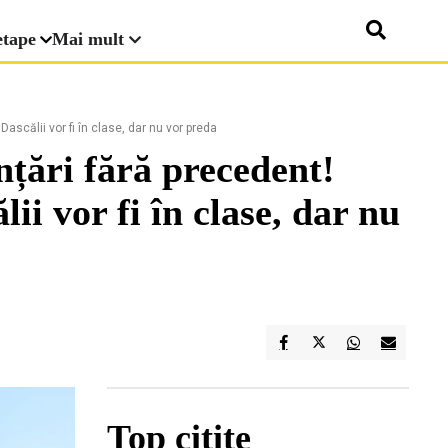
etape
Mai mult
ascălii vor fi în clase, dar nu vor preda
nțări fără precedent!
ii vor fi în clase, dar nu
Top citite