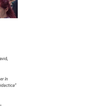
avid,
er în
idactica”
i