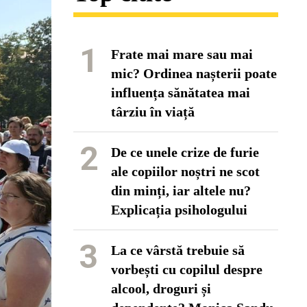
1
Frate mai mare sau mai
mic? Ordinea nașterii poate
influența sănătatea mai
târziu în viață
2
De ce unele crize de furie
ale copiilor noștri ne scot
din minți, iar altele nu?
Explicația psihologului
3
La ce vârstă trebuie să
vorbești cu copilul despre
alcool, droguri și