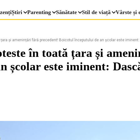
zenți
Știri
Parenting
Sănătate
Stil de viață
Vârste și 
țara și amenințări fără precedent! Boicotul începutului de an școlar este iminent: D
teste în toată țara și ameni
n școlar este iminent: Dascăl