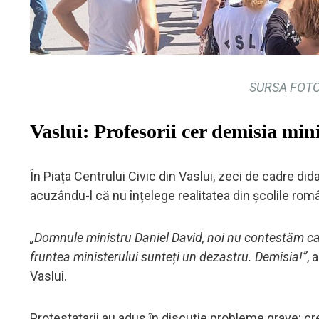
SURSA FOTO
Vaslui: Profesorii cer demisia min
În Piața Centrului Civic din Vaslui, zeci de cadre did
acuzându-l că nu înțelege realitatea din școlile rom
„Domnule ministru Daniel David, noi nu contestăm c
fruntea ministerului sunteți un dezastru. Demisia!”
, 
Vaslui.
Protestatarii au adus în discuție probleme grave: cre