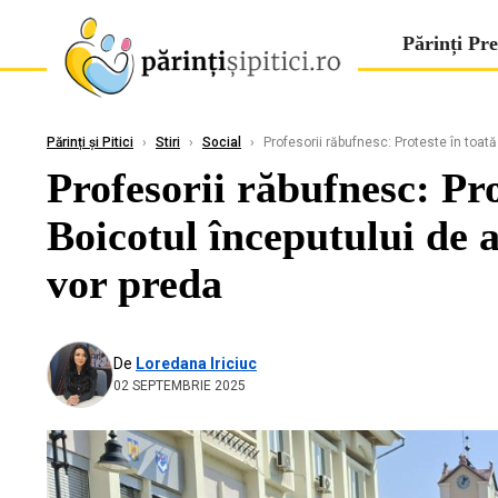
Părinți Pre
Părinți și Pitici
›
Stiri
›
Social
›
Profesorii răbufnesc: Proteste în toată 
Profesorii răbufnesc: Pro
Boicotul începutului de a
vor preda
De
Loredana Iriciuc
02 SEPTEMBRIE 2025