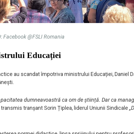
: Facebook @FSLI Romania
istrului Educației
actice au scandat împotriva ministrului Educației, Daniel D
ânești.
apacitatea dumneavoastră ca om de știință. Dar ca manag
a transmis tranșant Sorin Țiplea, liderul Uniunii Sindicale
„D
șterea normei didactice, lipsa sprijinului pentru profesori