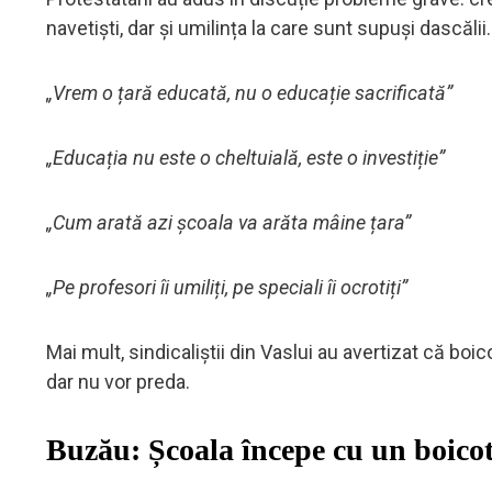
navetiști, dar și umilința la care sunt supuși dascăli
„Vrem o țară educată, nu o educație sacrificată”
„Educația nu este o cheltuială, este o investiție”
„Cum arată azi școala va arăta mâine țara”
„Pe profesori îi umiliți, pe speciali îi ocrotiți”
Mai mult, sindicaliștii din Vaslui au avertizat că boic
dar nu vor preda.
Buzău: Școala începe cu un boicot