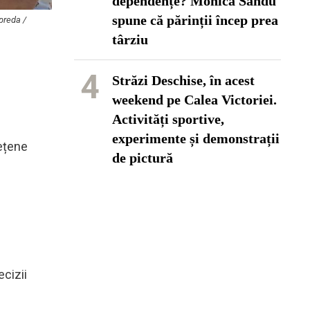
dependențe? Monica Sandu
spune că părinții încep prea
 preda /
târziu
4
Străzi Deschise, în acest
weekend pe Calea Victoriei.
Activități sportive,
experimente și demonstrații
dețene
de pictură
ecizii