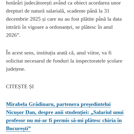
hotărâri judecătorești având ca obiect acordarea unor
drepturi de natură salarială, scadente până la 31
decembrie 2025 și care nu au fost plătite până la data
intrării în vigoare a ordonanței, se plătesc în anul
2026”.
În acest sens, instituția arată că, anul viitor, va fi
solicitat necesarul de fonduri la inspectoratele școlare
județene.
CITEȘTE ȘI
Mirabela Grădinaru, partenera președintelui
Nicușor Dan, despre anii studenției: „Salariul unui
profesor nu mi-ar fi permis să-mi plătesc chiria în
București”