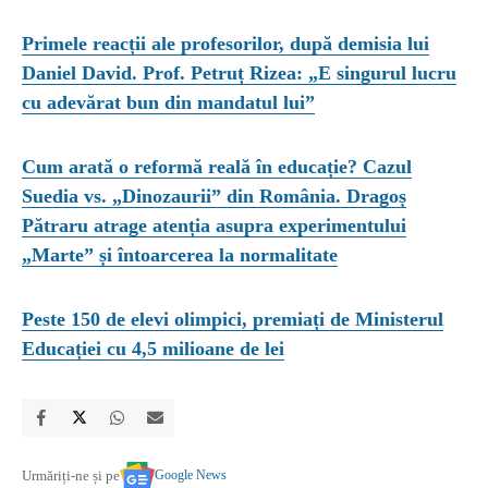
Primele reacții ale profesorilor, după demisia lui
Daniel David. Prof. Petruț Rizea: „E singurul lucru
cu adevărat bun din mandatul lui”
Cum arată o reformă reală în educație? Cazul
Suedia vs. „Dinozaurii” din România. Dragoș
Pătraru atrage atenția asupra experimentului
„Marte” și întoarcerea la normalitate
Peste 150 de elevi olimpici, premiați de Ministerul
Educației cu 4,5 milioane de lei
Google News
Urmăriți-ne și pe