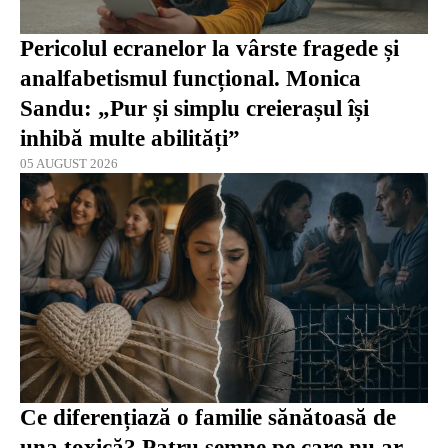
Pericolul ecranelor la vârste fragede și
analfabetismul funcțional. Monica
Sandu: „Pur și simplu creierașul își
inhibă multe abilități”
05 AUGUST 2026
Ce diferențiază o familie sănătoasă de
una toxică? Patru semne pe care nu ar