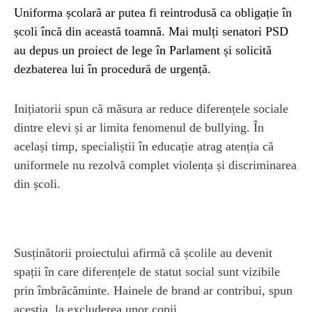
Uniforma școlară ar putea fi reintrodusă ca obligație în
școli încă din această toamnă. Mai mulți senatori PSD
au depus un proiect de lege în Parlament și solicită
dezbaterea lui în procedură de urgență.
Inițiatorii spun că măsura ar reduce diferențele sociale
dintre elevi și ar limita fenomenul de bullying. În
același timp, specialiștii în educație atrag atenția că
uniformele nu rezolvă complet violența și discriminarea
din școli.
Susținătorii proiectului afirmă că școlile au devenit
spații în care diferențele de statut social sunt vizibile
prin îmbrăcăminte. Hainele de brand ar contribui, spun
aceștia, la excluderea unor copii.