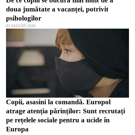
De ce copiii se bucură mai mult de a
doua jumătate a vacanței, potrivit
psihologilor
03 AUGUST 2026
Copii, asasini la comandă. Europol
atrage atenția părinților: Sunt recrutați
pe rețelele sociale pentru a ucide în
Europa