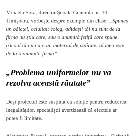
Mihaela Șora, director Școala Generală nr. 30
Timișoara, vorbește despre exemple din clase:
„Spunea
un băiețel, celuilalt coleg, adidașii tăi nu sunt de la
firma nu știu care, sau o anumită fetiță care spune
tricoul tău nu are un material de calitate, al meu este
de la o anumită firmă”.
„Problema uniformelor nu va
rezolva această răutate”
Deși proiectul este susținut ca soluție pentru reducerea
inegalităților, specialiștii avertizează că efectele ar
putea fi limitate.
Alexandra Presură, senator, susține inițiativa:
„O ținută