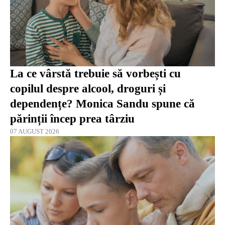
La ce vârstă trebuie să vorbești cu
copilul despre alcool, droguri și
dependențe? Monica Sandu spune că
părinții încep prea târziu
07 AUGUST 2026