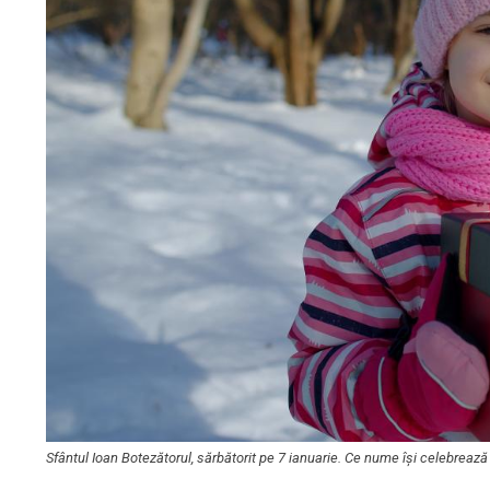
Sfântul Ioan Botezătorul, sărbătorit pe 7 ianuarie. Ce nume își celebrea