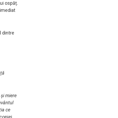
nui ospăț.
 imediat
 dintre
ață
 și miere
cuvântul
ția ce
copiei.