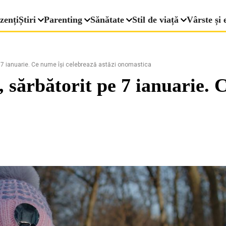
zenți
Știri
Parenting
Sănătate
Stil de viață
Vârste și 
e 7 ianuarie. Ce nume își celebrează astăzi onomastica
, sărbătorit pe 7 ianuarie. 