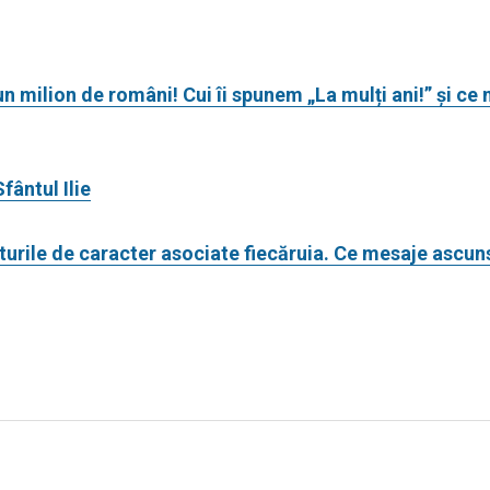
n milion de români! Cui îi spunem „La mulți ani!” și ce
fântul Ilie
turile de caracter asociate fiecăruia. Ce mesaje ascun