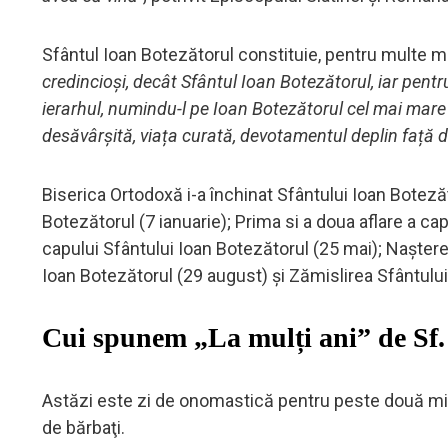
Sfântul Ioan Botezătorul constituie, pentru multe m
credincioși, decât Sfântul Ioan Botezătorul, iar pen
ierarhul, numindu-l pe Ioan Botezătorul cel mai mare 
desăvârșită, viața curată, devotamentul deplin față de 
Biserica Ortodoxă i-a închinat Sfântului Ioan Boteză
Botezătorul (7 ianuarie); Prima si a doua aflare a cap
capului Sfântului Ioan Botezătorul (25 mai); Naștere
Ioan Botezătorul (29 august) și Zămislirea Sfântulu
Cui spunem „La mulți ani” de Sf.
Astăzi este zi de onomastică pentru peste două mil
de bărbaţi.