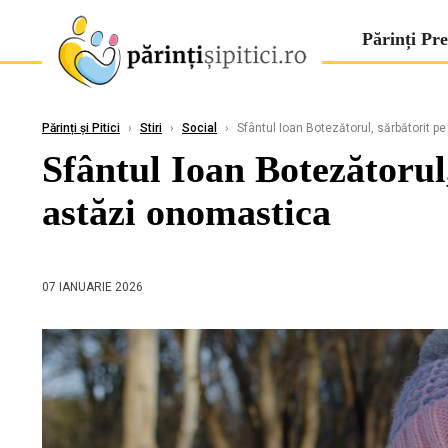
Părinți Pre
Părinți și Pitici
›
Stiri
›
Social
›
Sfântul Ioan Botezătorul, sărbătorit p
Sfântul Ioan Botezătorul
astăzi onomastica
07 IANUARIE 2026