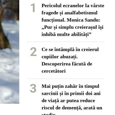
1
Pericolul ecranelor la vârste
fragede și analfabetismul
funcțional. Monica Sandu:
„Pur și simplu creierașul își
inhibă multe abilități”
2
Ce se întâmplă în creierul
copiilor abuzați.
Descoperirea făcută de
cercetători
3
Mai puțin zahăr în timpul
sarcinii și în primii doi ani
de viață ar putea reduce
riscul de demență, arată un
studiu