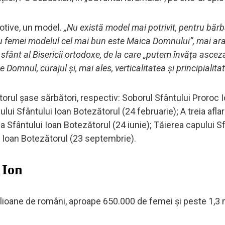
otive, un model.
„Nu există model mai potrivit, pentru bărb
tru femei modelul cel mai bun este Maica Domnului”, mai ar
sfânt al Bisericii ortodoxe, de la care „putem învăța ascez
Domnul, curajul și, mai ales, verticalitatea și principialitat
torul șase sărbători, respectiv: Soborul Sfântului Proroc 
ului Sfântului Ioan Botezătorul (24 februarie); A treia aflar
a Sfântului Ioan Botezătorul (24 iunie); Tăierea capului S
i Ioan Botezătorul (23 septembrie).
 Ion
ioane de români, aproape 650.000 de femei şi peste 1,3 