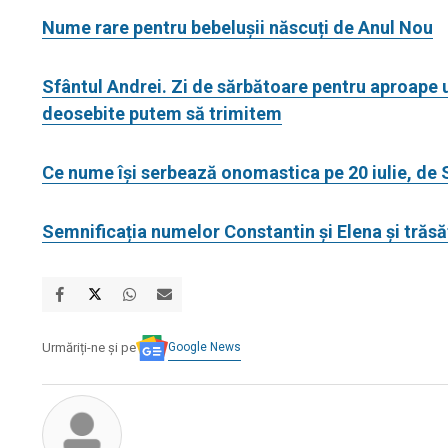
Nume rare pentru bebelușii născuți de Anul Nou
Sfântul Andrei. Zi de sărbătoare pentru aproape u
deosebite putem să trimitem
Ce nume își serbează onomastica pe 20 iulie, de S
Semnificația numelor Constantin și Elena și trăsă
Google News
Urmăriți-ne și pe