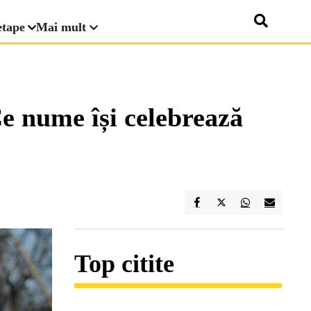
etape
Mai mult
Ce nume își celebrează
Top citite