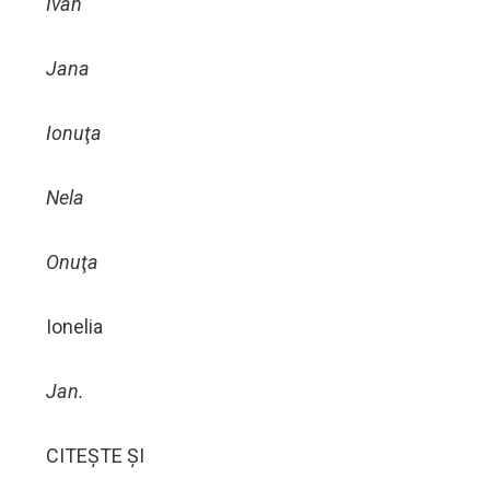
Ivan
Jana
Ionuţa
Nela
Onuţa
Ionelia
Jan.
CITEȘTE ȘI