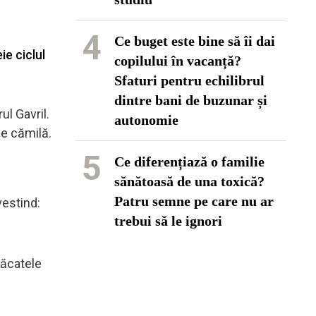
4
Ce buget este bine să îi dai
ie ciclul
copilului în vacanță?
Sfaturi pentru echilibrul
dintre bani de buzunar și
ul Gavril.
autonomie
de cămilă.
5
Ce diferențiază o familie
sănătoasă de una toxică?
Patru semne pe care nu ar
vestind:
trebui să le ignori
păcatele