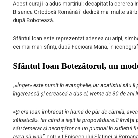
Acest curaj i-a adus martiriul: decapitat la cererea I
Biserica Ortodoxă Română îi dedică mai multe sărbă
după Bobotează.
Sfântul Ioan este reprezentat adesea cu aripi, simbo
cei mai mari sfinți, după Fecioara Maria, În iconogra
Sfântul Ioan Botezătorul, un mod
„«Înger» este numit în evanghelie, iar acatistul său î
îngerească și cerească a dus el, vreme de 30 de ani î
«Și era Ioan îmbrăcat în haină de păr de cămilă, avea
sălbatică». Iar când a ieșit la propovăduire, îi învăța 
său temerar și necruțător ca un pumnal în sufletul f
avea să vină”,
potrivit Episcopului Slatinei și Romanaț