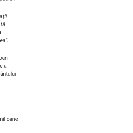
ații
ată
a
ea”.
Ioan
e a
fântului
milioane