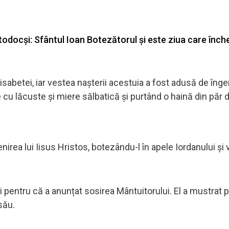
odocși: Sfântul Ioan Botezătorul și este ziua care înche
Elisabetei, iar vestea nașterii acestuia a fost adusă de înger
 cu lăcuste și miere sălbatică și purtând o haină din păr 
rea lui Iisus Hristos, botezându-l în apele Iordanului și 
pentru că a anunțat sosirea Mântuitorului. El a mustrat 
său.