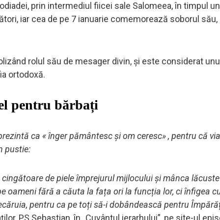
rodiadei, prin intermediul fiicei sale Salomeea, în timpul u
tori, iar cea de pe 7 ianuarie comemorează soborul său,
lizând rolul său de mesager divin, și este considerat unul
fia ortodoxă.
el pentru bărbați
l prezintă ca « înger pământesc și om ceresc» , pentru că vi
n pustie:
 cingătoare de piele împrejurul mijlocului și mânca lăcuste
pe oameni fără a căuta la fața ori la funcția lor, ci înfigea 
iecăruia, pentru ca pe toți să-i dobândească pentru Împără
ilor, PS Sebastian, în „Cuvântul ierarhului”, pe site-ul epis