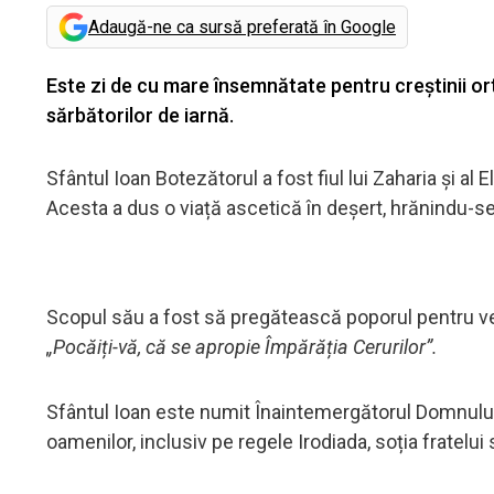
Adaugă-ne ca sursă preferată în Google
Este zi de cu mare însemnătate pentru creștinii ort
sărbătorilor de iarnă.
Sfântul Ioan Botezătorul a fost fiul lui Zaharia și al 
Acesta a dus o viață ascetică în deșert, hrănindu-se
Scopul său a fost să pregătească poporul pentru veni
„Pocăiți-vă, că se apropie Împărăția Cerurilor”.
Sfântul Ioan este numit Înaintemergătorul Domnului 
oamenilor, inclusiv pe regele Irodiada, soția fratelui 