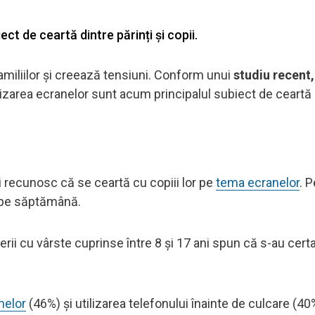
ct de ceartă dintre părinți și copii.
amiliilor și creează tensiuni. Conform unui
studiu recent,
tilizarea ecranelor sunt acum principalul subiect de ceartă 
i recunosc că se ceartă cu copiii lor pe
tema ecranelor
. 
tă pe săptămână.
tinerii cu vârste cuprinse între 8 și 17 ani spun că s-au cert
nelor
(46%) și utilizarea telefonului înainte de culcare (40%