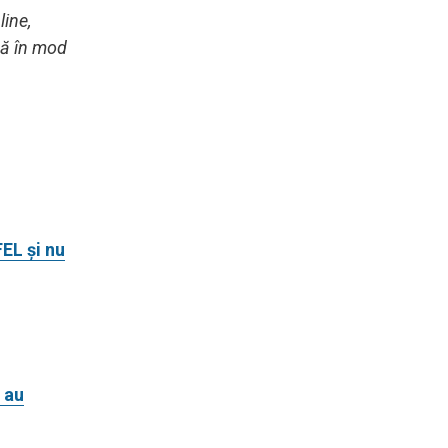
ine,
ază în mod
FEL și nu
 au