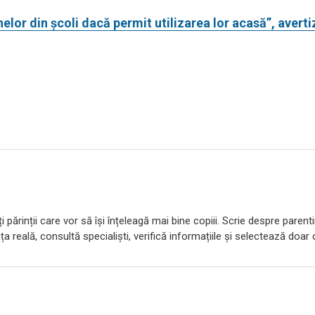
nelor din școli dacă permit utilizarea lor acasă”, avert
 părinții care vor să își înțeleagă mai bine copiii. Scrie despre parent
ța reală, consultă specialiști, verifică informațiile și selectează doar