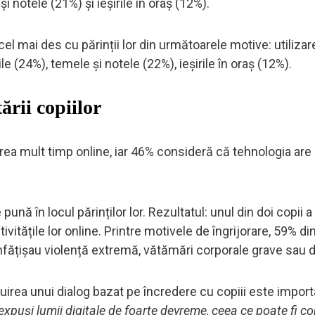
i notele (21%) și ieșirile în oraș (12%).
el mai des cu părinții lor din următoarele motive: utilizar
le (24%), temele și notele (22%), ieșirile în oraș (12%).
ării copiilor
prea mult timp online, iar 46% consideră că tehnologia are
ună în locul părinților lor. Rezultatul: unul din doi copii a
tivitățile lor online. Printre motivele de îngrijorare, 59% di
 înfățișau violență extremă, vătămări corporale grave sau 
truirea unui dialog bazat pe încredere cu copiii este impor
 expuși lumii digitale de foarte devreme, ceea ce poate fi c