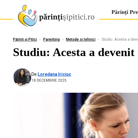
Părinți Pre
Părinți și Pitici
›
Parenting
›
Metode si tehnici
›
Studiu: Acesta a deveni
Studiu: Acesta a devenit 
De
Loredana Iriciuc
18 DECEMBRIE 2025