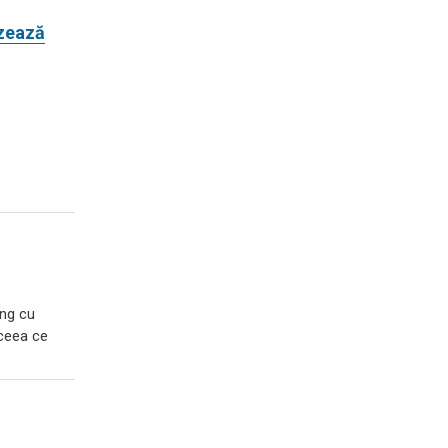
izează
ing cu
 ceea ce