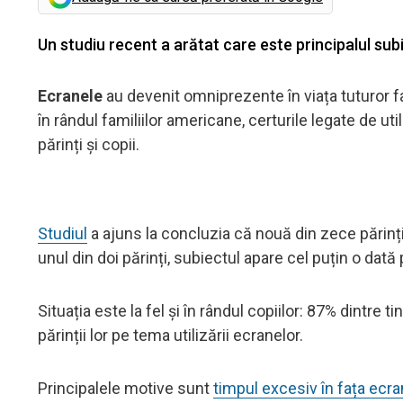
Un studiu recent a arătat care este principalul subie
Ecranele
au devenit omniprezente în viața tuturor f
în rândul familiilor americane, certurile legate de u
părinți și copii.
Studiul
a ajuns la concluzia că nouă din zece părinț
unul din doi părinți, subiectul apare cel puțin o da
Situația este la fel și în rândul copiilor: 87% dintre 
părinții lor pe tema utilizării ecranelor.
Principalele motive sunt
timpul excesiv în fața ecra