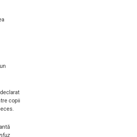
ea
 un
 declarat
ntre copii
deces.
tantă
onfuz