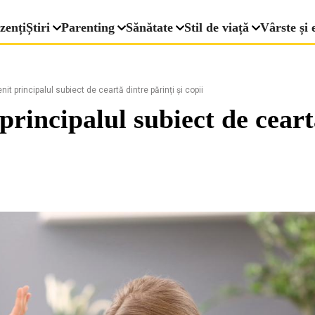
zenți
Știri
Parenting
Sănătate
Stil de viață
Vârste și 
t principalul subiect de ceartă dintre părinți și copii
principalul subiect de ceartă