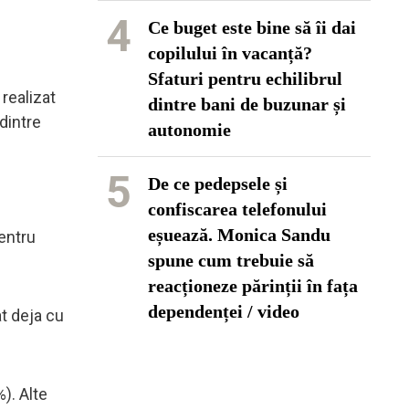
4
Ce buget este bine să îi dai
copilului în vacanță?
Sfaturi pentru echilibrul
realizat
dintre bani de buzunar și
dintre
autonomie
5
De ce pedepsele și
confiscarea telefonului
eșuează. Monica Sandu
Pentru
spune cum trebuie să
reacționeze părinții în fața
dependenței / video
at deja cu
). Alte