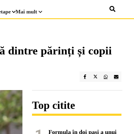
etape
Mai mult
 dintre părinți și copii
Top citite
Formula în doi pași a unui