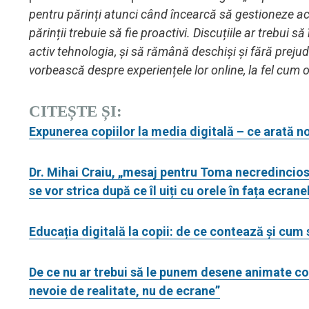
pentru părinți atunci când încearcă să gestioneze ac
părinții trebuie să fie proactivi. Discuțiile ar trebui
activ tehnologia, și să rămână deschiși și fără prejud
vorbească despre experiențele lor online, la fel cum o
CITEȘTE ȘI:
Expunerea copiilor la media digitală – ce arată
Dr. Mihai Craiu, „mesaj pentru Toma necredinciosul
se vor strica după ce îl uiți cu orele în fața ecranel
Educația digitală la copii: de ce contează și cum 
De ce nu ar trebui să le punem desene animate copi
nevoie de realitate, nu de ecrane”