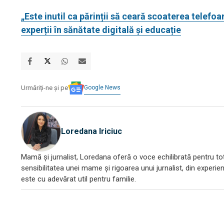
„Este inutil ca părinții să ceară scoaterea telefoa
experții în sănătate digitală și educație
Google News
Urmăriți-ne și pe
Loredana Iriciuc
Mamă și jurnalist, Loredana oferă o voce echilibrată pentru toți
sensibilitatea unei mame și rigoarea unui jurnalist, din experien
este cu adevărat util pentru familie.