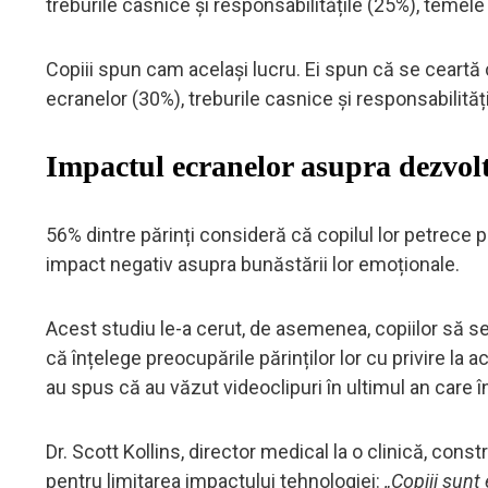
treburile casnice și responsabilitățile (25%), temele ș
Copiii spun cam același lucru. Ei spun că se ceartă c
ecranelor (30%), treburile casnice și responsabilități
Impactul ecranelor asupra dezvolt
56% dintre părinți consideră că copilul lor petrece 
impact negativ asupra bunăstării lor emoționale.
Acest studiu le-a cerut, de asemenea, copiilor să se p
că înțelege preocupările părinților lor cu privire la ac
au spus că au văzut videoclipuri în ultimul an care
Dr. Scott Kollins, director medical la o clinică, cons
pentru limitarea impactului tehnologiei:
„Copiii sunt