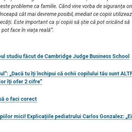
este probleme ca familie. Când vine vorba de siguranța onl
 să înceapă cât mai devreme posibil, imediat ce copiii utilize
ecăți. Este important ca și copiii să știe că pot oricând să
 pot face în viața reală”
.
 noul studiu făcut de Cambridge Judge Business School
”: „Dacă tu îți închipui că ochii copilului tău sunt ALT
or îți ofer 2 cifre”
să o faci corect
ilor mici! Explicațiile pediatrului Carlos Gonzalez: „Ei