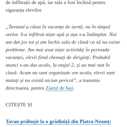
de infiltrații de apă, iar sala a fost închisă pentru
siguranța elevilor.
„Tavanul a căzut în vacanța de iarnă, nu în timpul
orelor. S-a infiltrat niște apă și așa s-a întâmplat. Noi
am dat jos tot și am închis sala de clasă ca să nu existe
probleme. Am mai avut niște activități în perioada
vacanței, elevii fiind chemați de diriginți. Probabil
atunci s-au dus acolo, la etajul 2, și au mai stat în
clasă. Acum nu sunt organizate ore acolo, elevii sunt
mutați și nu există niciun pericol”,
a transmis
directoarea, pentru
Ziarul de Iași
.
CITEȘTE ȘI
Tavan prăbușit la o grădiniță din Piatra-Neamț: