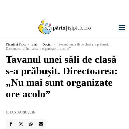
Părinți și Pitici
›
Stiri
›
Social
›
Tavanul unei săli de clasă s-a prăbușit.
Directoarea: „Nu mai sunt organizate ore acolo”
Tavanul unei săli de clasă
s-a prăbușit. Directoarea:
„Nu mai sunt organizate
ore acolo”
13 IANUARIE 2026