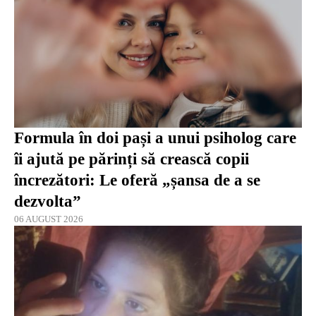
Formula în doi pași a unui psiholog care
îi ajută pe părinți să crească copii
încrezători: Le oferă „șansa de a se
dezvolta”
06 AUGUST 2026