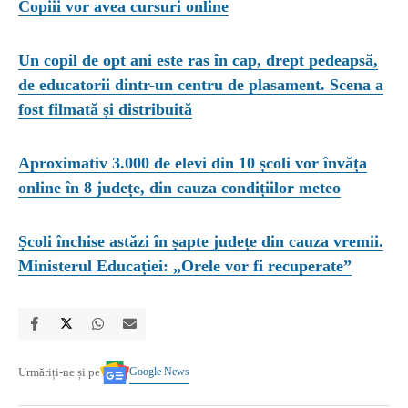
Copiii vor avea cursuri online
Un copil de opt ani este ras în cap, drept pedeapsă,
de educatorii dintr-un centru de plasament. Scena a
fost filmată și distribuită
Aproximativ 3.000 de elevi din 10 școli vor învăța
online în 8 județe, din cauza condițiilor meteo
Școli închise astăzi în șapte județe din cauza vremii.
Ministerul Educației: „Orele vor fi recuperate”
Google News
Urmăriți-ne și pe