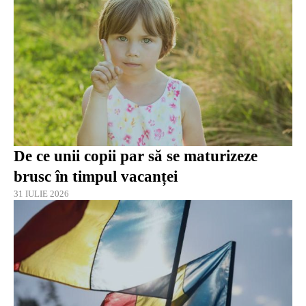
De ce unii copii par să se maturizeze
brusc în timpul vacanței
31 IULIE 2026