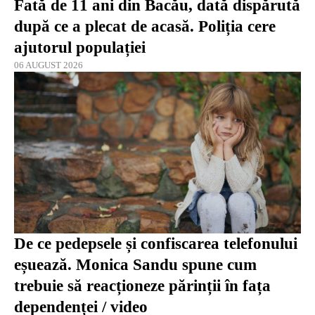
Fată de 11 ani din Bacău, dată dispărută
după ce a plecat de acasă. Poliția cere
ajutorul populației
06 AUGUST 2026
De ce pedepsele și confiscarea telefonului
eșuează. Monica Sandu spune cum
trebuie să reacționeze părinții în fața
dependenței / video