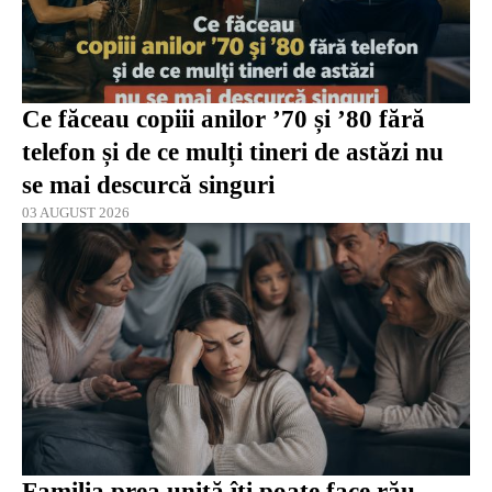
Ce făceau copiii anilor ’70 și ’80 fără
telefon și de ce mulți tineri de astăzi nu
se mai descurcă singuri
03 AUGUST 2026
Familia prea unită îți poate face rău.