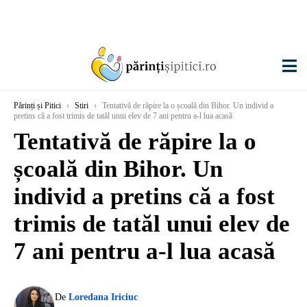
Părinți și Pitici
›
Stiri
›
Tentativă de răpire la o școală din Bihor. Un individ a
pretins că a fost trimis de tatăl unui elev de 7 ani pentru a-l lua acasă
Tentativă de răpire la o
școală din Bihor. Un
individ a pretins că a fost
trimis de tatăl unui elev de
7 ani pentru a-l lua acasă
De
Loredana Iriciuc