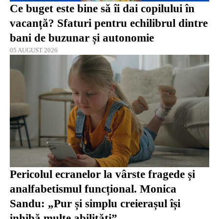
Ce buget este bine să îi dai copilului în
vacanță? Sfaturi pentru echilibrul dintre
bani de buzunar și autonomie
05 AUGUST 2026
Pericolul ecranelor la vârste fragede și
analfabetismul funcțional. Monica
Sandu: „Pur și simplu creierașul își
inhibă multe abilități”