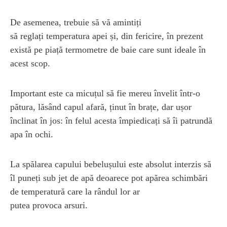
De asemenea, trebuie să vă amintiți
să reglați temperatura apei și, din fericire, în prezent
există pe piață termometre de baie care sunt ideale în
acest scop.
Important este ca micuțul să fie mereu învelit într-o
pătura, lăsând capul afară, ținut în brațe, dar ușor
înclinat în jos: în felul acesta împiedicați să îi patrundă
apa în ochi.
La spălarea capului bebelușului este absolut interzis să
îl puneți sub jet de apă deoarece pot apărea schimbări
de temperatură care la rândul lor ar
putea provoca arsuri.