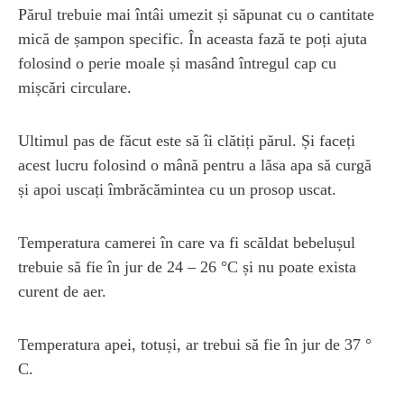
Părul trebuie mai întâi umezit și săpunat cu o cantitate
mică de șampon specific. În aceasta fază te poți ajuta
folosind o perie moale și masând întregul cap cu
mișcări circulare.
Ultimul pas de făcut este să îi clătiți părul. Și faceți
acest lucru folosind o mână pentru a lăsa apa să curgă
și apoi uscați îmbrăcămintea cu un prosop uscat.
Temperatura camerei în care va fi scăldat bebelușul
trebuie să fie în jur de 24 – 26 °C și nu poate exista
curent de aer.
Temperatura apei, totuși, ar trebui să fie în jur de 37 °
C.