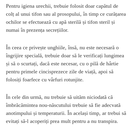
Pentru igiena urechii, trebuie folosit doar capătul de
colț al unui tifon sau al prosopului, în timp ce curățarea
ochilor se efectuează cu apă sterilă și tifon steril și
numai în prezența secrețiilor.
În ceea ce privește unghiile, însă, nu este necesară o
îngrijire specială, trebuie doar să le verificați lungimea
și să o scurtați, dacă este necesar, cu o pilă de hârtie
pentru primele cincisprezece zile de viață, apoi să
folosiți foarfece cu vârfuri rotunjite.
În cele din urmă, nu trebuie să uităm niciodată că
îmbrăcămintea nou-născutului trebuie să fie adecvată
anotimpului și temperaturii. În același timp, ar trebui să
evitați să-l acoperiți prea mult pentru a nu transpira.