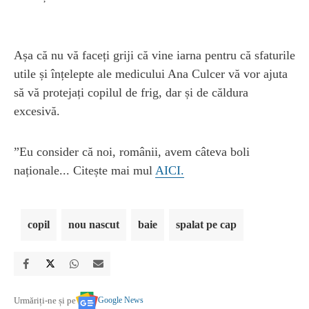
Așa că nu vă faceți griji că vine iarna pentru că sfaturile
utile și înțelepte ale medicului Ana Culcer vă vor ajuta
să vă protejați copilul de frig, dar și de căldura
excesivă.
”Eu consider că noi, românii, avem câteva boli
naționale... Citește mai mul
AICI.
copil
nou nascut
baie
spalat pe cap
Google News
Urmăriți-ne și pe