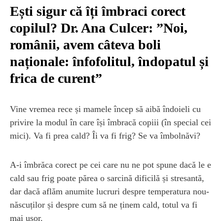
Ești sigur că îți îmbraci corect
copilul? Dr. Ana Culcer: ”Noi,
românii, avem câteva boli
naționale: înfofolitul, îndopatul și
frica de curent”
Vine vremea rece și mamele încep să aibă îndoieli cu
privire la modul în care își îmbracă copiii (în special cei
mici). Va fi prea cald? Îi va fi frig? Se va îmbolnăvi?
A-i îmbrăca corect pe cei care nu ne pot spune dacă le e
cald sau frig poate părea o sarcină dificilă și stresantă,
dar dacă aflăm anumite lucruri despre temperatura nou-
născuților și despre cum să ne ținem cald, totul va fi
mai ușor.