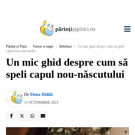
Părinți și Pitici
›
Varste si etape
›
Bebelusi
›
Un mic ghid despre cum să speli
capul nou-născutului
Un mic ghid despre cum să
speli capul nou-născutului
De
Elena Didilă
11 OCTOMBRIE 2023