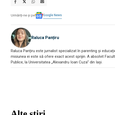
Google News
Urmăriți-ne și pe
Raluca Panțiru
Raluca Panțiru este jurnalist specializat în parenting și educați
misiunea ei este să ofere exact acest sprijin. A absolvit Facult
Publice, la Universitatea „Alexandru Ioan Cuza” din Iași.
Alte știri