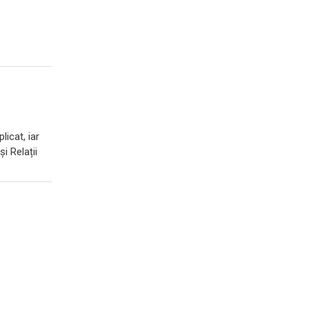
licat, iar
i Relații