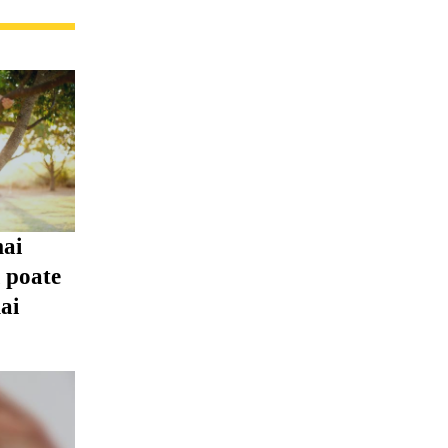
mai
i poate
ai