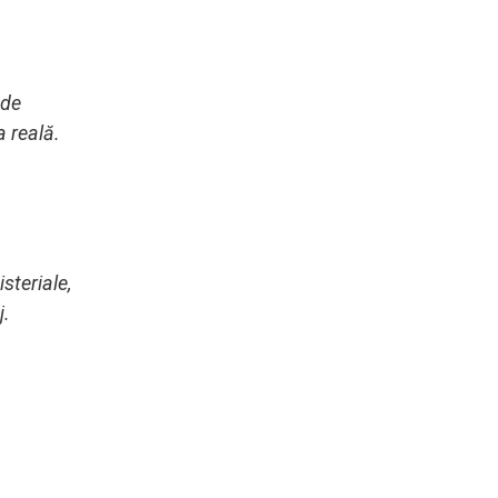
 de
a reală.
steriale,
j.