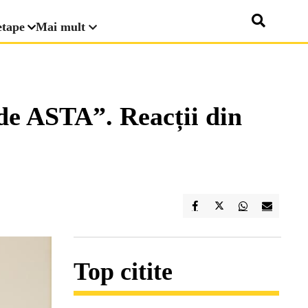
etape
Mai mult
 de ASTA”. Reacții din
Top citite