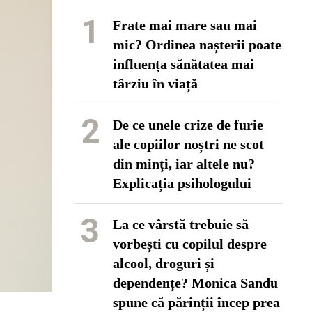
1
Frate mai mare sau mai
mic? Ordinea nașterii poate
influența sănătatea mai
târziu în viață
2
De ce unele crize de furie
ale copiilor noștri ne scot
din minți, iar altele nu?
Explicația psihologului
3
La ce vârstă trebuie să
vorbești cu copilul despre
alcool, droguri și
dependențe? Monica Sandu
spune că părinții încep prea