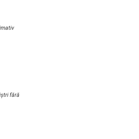
imativ
tri fără