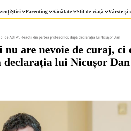
zenți
Știri
Parenting
Sănătate
Stil de viață
Vârste și 
ci de ASTA”. Reacții din partea profesorilor, după declarația lui Nicușor Dan
i nu are nevoie de curaj, ci
ă declarația lui Nicușor Dan