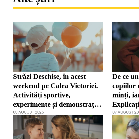
Străzi Deschise, în acest
De ce une
weekend pe Calea Victoriei.
copiilor 
Activități sportive,
minți, ia
experimente și demonstrații
Explicaț
de pictură
08 AUGUST 2026
07 AUGUST 20