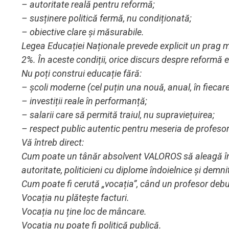
– autoritate reală pentru reformă;
– susținere politică fermă, nu condiționată;
– obiective clare și măsurabile.
Legea Educației Naționale prevede explicit un prag 
2%. În aceste condiții, orice discurs despre reformă e
Nu poți construi educație fără:
– școli moderne (cel puțin una nouă, anual, în fiecare
– investiții reale în performanță;
– salarii care să permită traiul, nu supraviețuirea;
– respect public autentic pentru meseria de profesor
Vă întreb direct:
Cum poate un tânăr absolvent VALOROS să aleagă învă
autoritate, politicieni cu diplome îndoielnice și demn
Cum poate fi cerută „vocația”, când un profesor debutant
Vocația nu plătește facturi.
Vocația nu ține loc de mâncare.
Vocația nu poate fi politică publică.