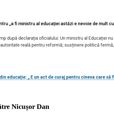
ru „a fi ministru al educației astăzi e nevoie de mult cu
imp după declarația oficialului: Un ministru al Educației nu
 autoritate reală pentru reformă; susținere politică fermă
in educație: „ E un act de curaj pentru cineva care să f
către Nicușor Dan