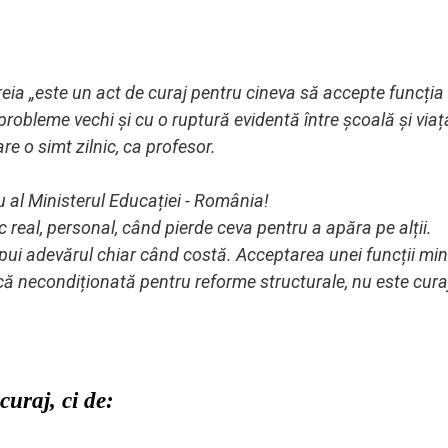
eia „este un act de curaj pentru cineva să accepte funcția
 probleme vechi și cu o ruptură evidentă între școală și viaț
re o simt zilnic, ca profesor.
u al Ministerul Educației - România!
 real, personal, când pierde ceva pentru a apăra pe alții.
spui adevărul chiar când costă. Acceptarea unei funcții mini
tică necondiționată pentru reforme structurale, nu este cura
curaj, ci de: