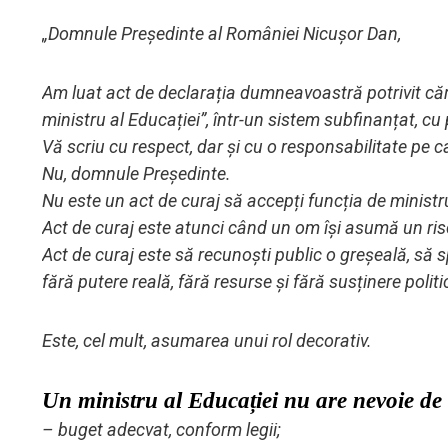
„Domnule Președinte al României Nicușor Dan,
Am luat act de declarația dumneavoastră potrivit căr
ministru al Educației”, într-un sistem subfinanțat, cu
Vă scriu cu respect, dar și cu o responsabilitate pe ca
Nu, domnule Președinte.
Nu este un act de curaj să accepți funcția de ministr
Act de curaj este atunci când un om își asumă un risc
Act de curaj este să recunoști public o greșeală, să 
fără putere reală, fără resurse și fără susținere poli
Este, cel mult, asumarea unui rol decorativ.
Un ministru al Educației nu are nevoie de 
– buget adecvat, conform legii;