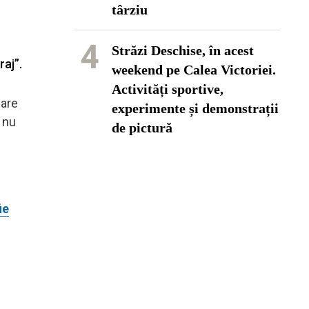
târziu
4
Străzi Deschise, în acest
raj”.
weekend pe Calea Victoriei.
Activități sportive,
 are
experimente și demonstrații
, nu
de pictură
ie