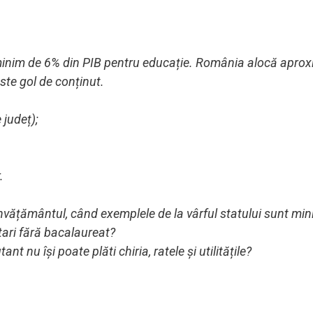
minim de 6% din PIB pentru educație. România alocă aprox
ste gol de conținut.
 județ);
.
țământul, când exemplele de la vârful statului sunt miniș
itari fără bacalaureat?
 nu își poate plăti chiria, ratele și utilitățile?