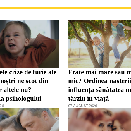
le crize de furie ale
Frate mai mare sau 
noștri ne scot din
mic? Ordinea nașteri
r altele nu?
influența sănătatea m
ia psihologului
târziu în viață
26
07 AUGUST 2026