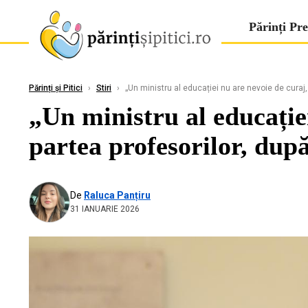
Părinți Pre
Părinți și Pitici
›
Stiri
›
„Un ministru al educației nu are nevoie de curaj, 
„Un ministru al educație
partea profesorilor, dup
De
Raluca Panțiru
31 IANUARIE 2026