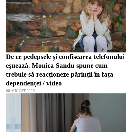
De ce pedepsele și confiscarea telefonului
eșuează. Monica Sandu spune cum
trebuie să reacționeze părinții în fața
dependenței / video
06 AUGUST 2026