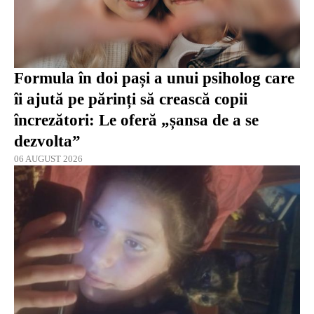
Formula în doi pași a unui psiholog care
îi ajută pe părinți să crească copii
încrezători: Le oferă „șansa de a se
dezvolta”
06 AUGUST 2026