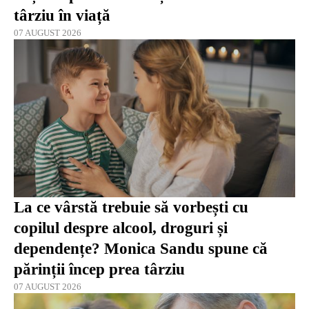
târziu în viață
07 AUGUST 2026
La ce vârstă trebuie să vorbești cu
copilul despre alcool, droguri și
dependențe? Monica Sandu spune că
părinții încep prea târziu
07 AUGUST 2026