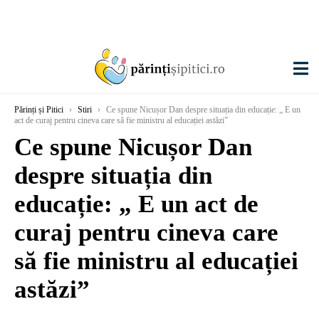
Părinți și Pitici
›
Stiri
›
Ce spune Nicușor Dan despre situația din educație: „ E un
act de curaj pentru cineva care să fie ministru al educației astăzi”
Ce spune Nicușor Dan
despre situația din
educație: „ E un act de
curaj pentru cineva care
să fie ministru al educației
astăzi”