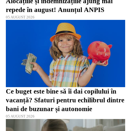
Alocațiile și indemnizațiile ajung mai
repede în august! Anunțul ANPIS
05 AUGUST 2026
Ce buget este bine să îi dai copilului în
vacanță? Sfaturi pentru echilibrul dintre
bani de buzunar și autonomie
05 AUGUST 2026