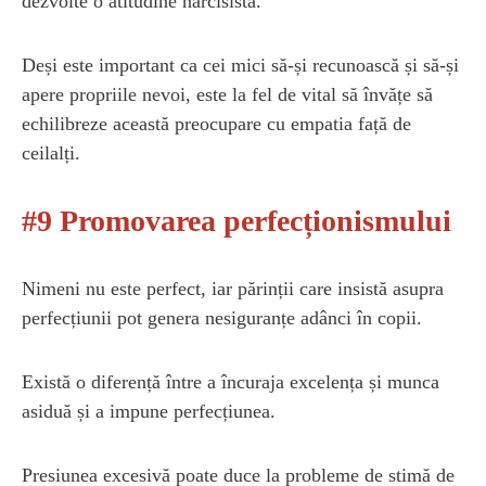
dezvolte o atitudine narcisistă.
Deși este important ca cei mici să-și recunoască și să-și
apere propriile nevoi, este la fel de vital să învățe să
echilibreze această preocupare cu empatia față de
ceilalți.
#9 Promovarea perfecționismului
Nimeni nu este perfect, iar părinții care insistă asupra
perfecțiunii pot genera nesiguranțe adânci în copii.
Există o diferență între a încuraja excelența și munca
asiduă și a impune perfecțiunea.
Presiunea excesivă poate duce la probleme de stimă de