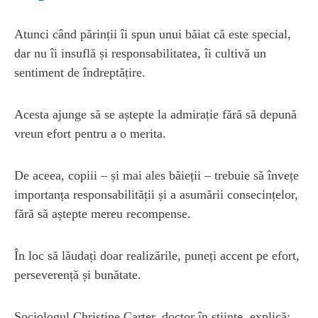
Atunci când părinții îi spun unui băiat că este special,
dar nu îi insuflă și responsabilitatea, îi cultivă un
sentiment de îndreptățire.
Acesta ajunge să se aștepte la admirație fără să depună
vreun efort pentru a o merita.
De aceea, copiii – și mai ales băieții – trebuie să învețe
importanța responsabilității și a asumării consecințelor,
fără să aștepte mereu recompense.
În loc să lăudați doar realizările, puneți accent pe efort,
perseverență și bunătate.
Sociologul Christine Carter, doctor în științe, explică: