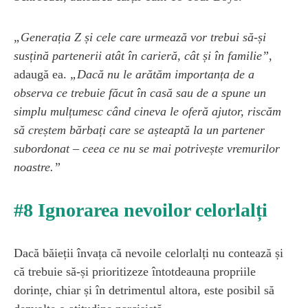
„Generația Z și cele care urmează vor trebui să-și
susțină partenerii atât în carieră, cât și în familie”
,
adaugă ea.
„Dacă nu le arătăm importanța de a
observa ce trebuie făcut în casă sau de a spune un
simplu mulțumesc când cineva le oferă ajutor, riscăm
să creștem bărbați care se așteaptă la un partener
subordonat – ceea ce nu se mai potrivește vremurilor
noastre.”
#8 Ignorarea nevoilor celorlalți
Dacă băieții învața că nevoile celorlalți nu contează și
că trebuie să-și prioritizeze întotdeauna propriile
dorințe, chiar și în detrimentul altora, este posibil să