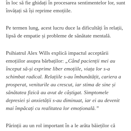
în loc să fie ghidați în procesarea sentimentelor lor, sunt
învățați să își reprime emoțiile.
Pe termen lung, acest lucru duce la dificultăți în relații,
lipsă de empatie și probleme de sănătate mentală.
Psihiatrul Alex Wills explică impactul acceptării
emoțiilor asupra bărbaților:
„Când pacienții mei au
început să-și exprime liber emoțiile, viața lor s-a
schimbat radical. Relațiile s-au îmbunătățit, cariera a
prosperat, veniturile au crescut, iar stima de sine și
sănătatea fizică au avut de câștigat. Simptomele
depresiei și anxietății s-au diminuat, iar ei au devenit
mai împăcați cu realitatea lor emoțională.”
Părinții au un rol important în a le arăta băieților că