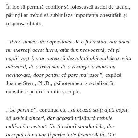
În loc să permită copiilor să folosească astfel de tactici,
părinții ar trebui să sublinieze importanța onestității și
responsabilității.
„Toată lumea are capacitatea de a fi cinstită, dar dacă
nu exersați acest lucru, atât dumneavoastră, cât și
copiii voștri, s-ar putea să dezvoltați obiceiul de a evita
adevărul, de a trișa sau de a recurge la minciuni
nevinovate, doar pentru că pare mai ușor”
, explică
Joanne Stern, Ph.D., psihoterapeut specializat în
consiliere pentru familie și cuplu.
„Ca părinte”
, continuă ea,
„ai ocazia să-ți ajuți copiii
să devină sinceri, dar această trăsătură trebuie
cultivată constant. Nu-ți coborî standardele, dar
acceptă că nu vor fi perfecți de fiecare dată. Din