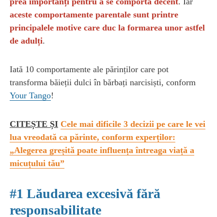
prea importanți pentru a se comporta decent
. Iar
aceste comportamente parentale sunt printre
principalele motive care duc la formarea unor astfel
de adulți
.
Iată 10 comportamente ale părinților care pot
transforma băieții dulci în bărbați narcisiști, conform
Your Tango
!
CITEȘTE ȘI
Cele mai dificile 3 decizii pe care le vei
lua vreodată ca părinte, conform experților:
„Alegerea greșită poate influența întreaga viață a
micuțului tău”
#1 Lăudarea excesivă fără
responsabilitate