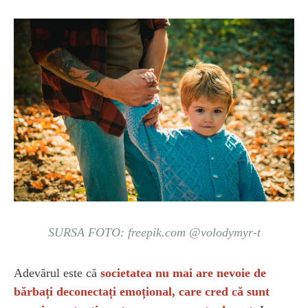
SURSA FOTO: freepik.com @volodymyr-t
Adevărul este că
societatea nu mai are nevoie de
bărbați deconectați emoțional, care cred că sunt