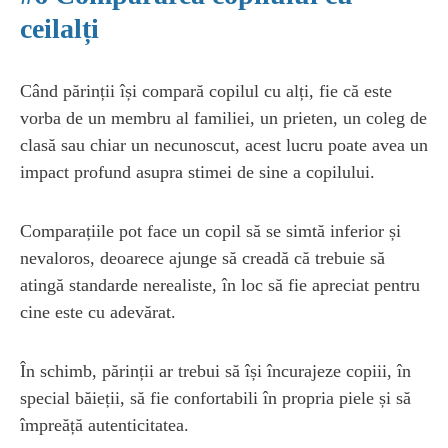
ceilalți
Când părinții își compară copilul cu alți, fie că este
vorba de un membru al familiei, un prieten, un coleg de
clasă sau chiar un necunoscut, acest lucru poate avea un
impact profund asupra stimei de sine a copilului.
Comparațiile pot face un copil să se simtă inferior și
nevaloros, deoarece ajunge să creadă că trebuie să
atingă standarde nerealiste, în loc să fie apreciat pentru
cine este cu adevărat.
În schimb, părinții ar trebui să își încurajeze copiii, în
special băieții, să fie confortabili în propria piele și să
împreăță autenticitatea.