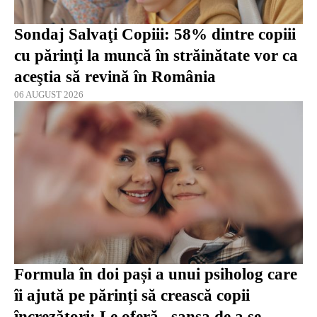
Sondaj Salvaţi Copiii: 58% dintre copiii
cu părinţi la muncă în străinătate vor ca
aceştia să revină în România
06 AUGUST 2026
Formula în doi pași a unui psiholog care
îi ajută pe părinți să crească copii
încrezători: Le oferă „șansa de a se