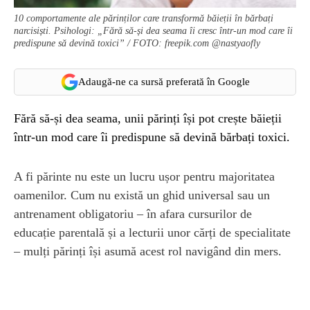
10 comportamente ale părinților care transformă băieții în bărbați
narcisiști. Psihologi: „Fără să-și dea seama îi cresc într-un mod care îi
predispune să devină toxici” / FOTO: freepik.com @nastyaofly
Adaugă-ne ca sursă preferată în Google
Fără să-și dea seama, unii părinți își pot crește băieții
într-un mod care îi predispune să devină bărbați toxici.
A fi părinte nu este un lucru ușor pentru majoritatea
oamenilor. Cum nu există un ghid universal sau un
antrenament obligatoriu – în afara cursurilor de
educație parentală și a lecturii unor cărți de specialitate
– mulți părinți își asumă acest rol navigând din mers.