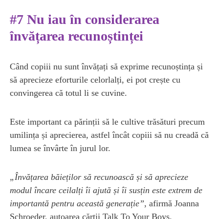
#7 Nu iau în considerarea
învățarea recunoștinței
Când copiii nu sunt învățați să exprime recunoștința și
să aprecieze eforturile celorlalți, ei pot crește cu
convingerea că totul li se cuvine.
Este important ca părinții să le cultive trăsături precum
umilința și aprecierea, astfel încât copiii să nu creadă că
lumea se învârte în jurul lor.
„Învățarea băieților să recunoască și să aprecieze
modul încare ceilalți îi ajută și îi susțin este extrem de
importantă pentru această generație”
, afirmă Joanna
Schroeder, autoarea cărții Talk To Your Boys.