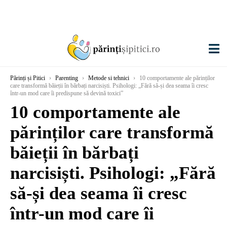
Părinți și Pitici
›
Parenting
›
Metode si tehnici
›
10 comportamente ale părinților
care transformă băieții în bărbați narcisiști. Psihologi: „Fără să-și dea seama îi cresc
într-un mod care îi predispune să devină toxici”
10 comportamente ale
părinților care transformă
băieții în bărbați
narcisiști. Psihologi: „Fără
să-și dea seama îi cresc
într-un mod care îi