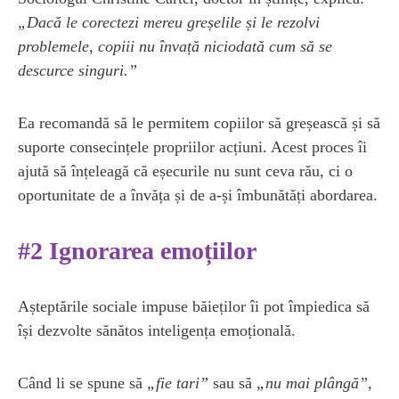
„Dacă le corectezi mereu greșelile și le rezolvi
problemele, copiii nu învață niciodată cum să se
descurce singuri.”
Ea recomandă să le permitem copiilor să greșească și să
suporte consecințele propriilor acțiuni. Acest proces îi
ajută să înțeleagă că eșecurile nu sunt ceva rău, ci o
oportunitate de a învăța și de a-și îmbunătăți abordarea.
#2 Ignorarea emoțiilor
Așteptările sociale impuse băieților îi pot împiedica să
își dezvolte sănătos inteligența emoțională.
Când li se spune să
„fie tari”
sau să
„nu mai plângă”
,