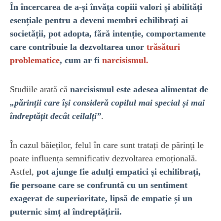
În încercarea de a-și învăța copiii valori și abilități
esențiale pentru a deveni membri echilibrați ai
societății, pot adopta, fără intenție, comportamente
care contribuie la dezvoltarea unor
trăsături
problematice
, cum ar fi
narcisismul.
Studiile arată că
narcisismul este adesea alimentat de
„părinții care își consideră copilul mai special și mai
îndreptățit decât ceilalți”
.
În cazul băieților, felul în care sunt tratați de părinți le
poate influența semnificativ dezvoltarea emoțională.
Astfel,
pot ajunge fie adulți empatici și echilibrați,
fie persoane care se confruntă cu un sentiment
exagerat de superioritate, lipsă de empatie și un
puternic simț al îndreptățirii.