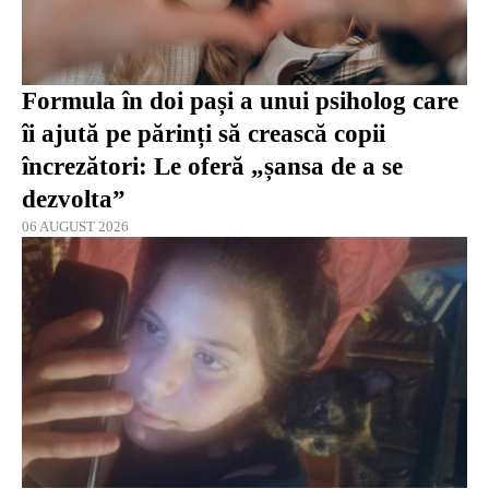
Formula în doi pași a unui psiholog care
îi ajută pe părinți să crească copii
încrezători: Le oferă „șansa de a se
dezvolta”
06 AUGUST 2026