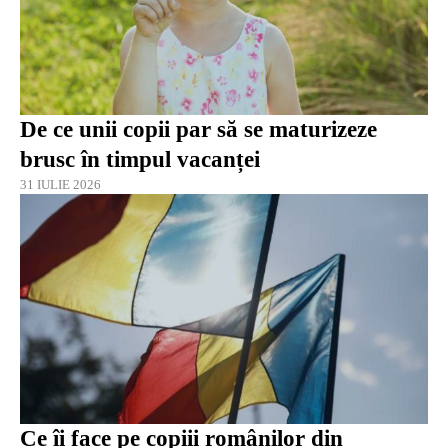
De ce unii copii par să se maturizeze
brusc în timpul vacanței
31 IULIE 2026
Ce îi face pe copiii românilor din