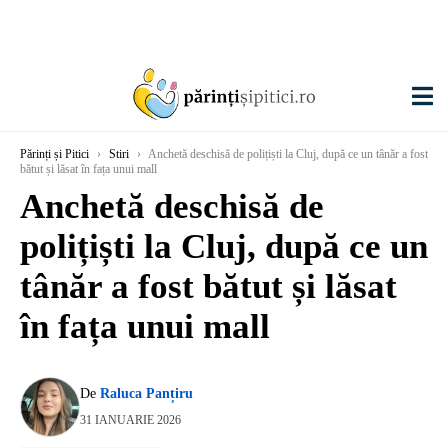
Părinți și Pitici
›
Stiri
›
Anchetă deschisă de polițiști la Cluj, după ce un tânăr a fost
bătut și lăsat în fața unui mall
Anchetă deschisă de
polițiști la Cluj, după ce un
tânăr a fost bătut și lăsat
în fața unui mall
De
Raluca Panțiru
31 IANUARIE 2026