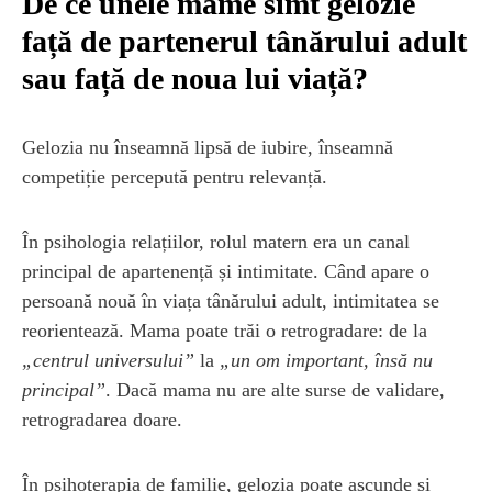
De ce unele mame simt gelozie
față de partenerul tânărului adult
sau față de noua lui viață?
Gelozia nu înseamnă lipsă de iubire, înseamnă
competiție percepută pentru relevanță.
În psihologia relațiilor, rolul matern era un canal
principal de apartenență și intimitate. Când apare o
persoană nouă în viața tânărului adult, intimitatea se
reorientează. Mama poate trăi o retrogradare: de la
„centrul universului”
la
„un om important, însă nu
principal”
. Dacă mama nu are alte surse de validare,
retrogradarea doare.
În psihoterapia de familie, gelozia poate ascunde și