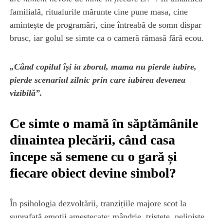
familială, ritualurile mărunte cine pune masa, cine
amintește de programări, cine întreabă de somn dispar
brusc, iar golul se simte ca o cameră rămasă fără ecou.
„Când copilul își ia zborul, mama nu pierde iubire,
pierde scenariul zilnic prin care iubirea devenea
vizibilă”.
Ce simte o mamă în săptămânile
dinaintea plecării, când casa
începe să semene cu o gară și
fiecare obiect devine simbol?
În psihologia dezvoltării, tranzițiile majore scot la
suprafață emoții amestecate: mândrie, tristețe, neliniște,