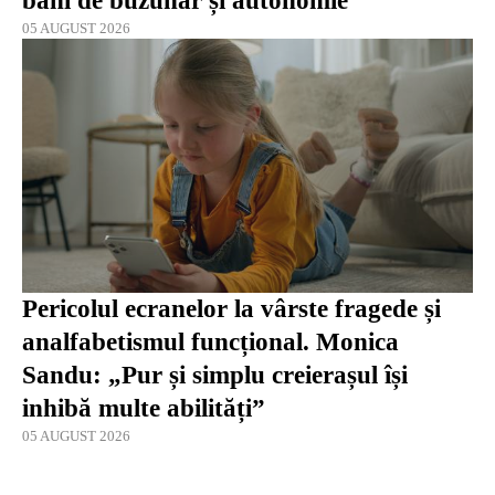
bani de buzunar și autonomie
05 AUGUST 2026
Pericolul ecranelor la vârste fragede și
analfabetismul funcțional. Monica
Sandu: „Pur și simplu creierașul își
inhibă multe abilități”
05 AUGUST 2026