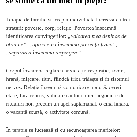
se simte ca un nod în piept?
Terapia de familie și terapia individuală lucrează cu trei
straturi: poveste, corp, relație. Povestea înseamnă
identificarea convingerilor:
„valoarea mea depinde de
utilitate”, „apropierea înseamnă prezență fizică”,
„separarea înseamnă respingere”
.
Corpul înseamnă reglarea anxietății: respirație, somn,
hrană, mișcare, ritm, fiindcă frica trăiește și în sistemul
nervos. Relația înseamnă comunicare matură: cereri
clare, fără reproș; validarea autonomiei; negociere de
ritualuri noi, precum un apel săptămânal, o cină lunară,
o vacanță scurtă, o activitate comună.
În terapie se lucrează și cu recunoașterea meritelor: