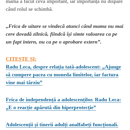
mama a făcut ceva important, iar importanța nu dispare
când rolul se schimbă.
„Frica de uitare se vindecă atunci când mama nu mai
cere dovadă zilnică, fiindcă își simte valoarea ca pe
un fapt intern, nu ca pe o aprobare extern”.
CITEȘTE ȘI:
Radu Leca, despre relația tată-adolescent: „Ajunge
să cumpere pacea cu moneda limitelor, iar factura
vine mai târziu”
Frica de independență a adolescenților. Radu Leca:
„E o reacție apărută din hiperprotecție”
Adolescenții și tinerii adulți analfabeți funcționali.