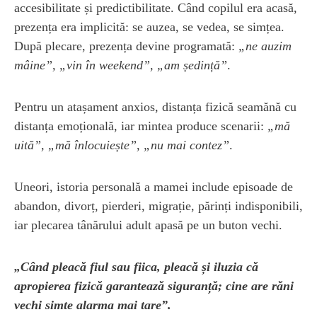
accesibilitate și predictibilitate. Când copilul era acasă,
prezența era implicită: se auzea, se vedea, se simțea.
După plecare, prezența devine programată:
„ne auzim
mâine”, „vin în weekend”, „am ședință”
.
Pentru un atașament anxios, distanța fizică seamănă cu
distanța emoțională, iar mintea produce scenarii:
„mă
uită”, „mă înlocuiește”, „nu mai contez”
.
Uneori, istoria personală a mamei include episoade de
abandon, divorț, pierderi, migrație, părinți indisponibili,
iar plecarea tânărului adult apasă pe un buton vechi.
„Când pleacă fiul sau fiica, pleacă și iluzia că
apropierea fizică garantează siguranță; cine are răni
vechi simte alarma mai tare”.