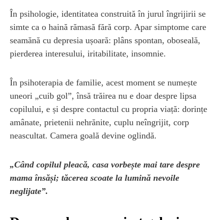
În psihologie, identitatea construită în jurul îngrijirii se
simte ca o haină rămasă fără corp. Apar simptome care
seamănă cu depresia ușoară: plâns spontan, oboseală,
pierderea interesului, iritabilitate, insomnie.
În psihoterapia de familie, acest moment se numește
uneori „cuib gol”, însă trăirea nu e doar despre lipsa
copilului, e și despre contactul cu propria viață: dorințe
amânate, prietenii nehrănite, cuplu neîngrijit, corp
neascultat. Camera goală devine oglindă.
„Când copilul pleacă, casa vorbește mai tare despre
mama însăși; tăcerea scoate la lumină nevoile
neglijate”.