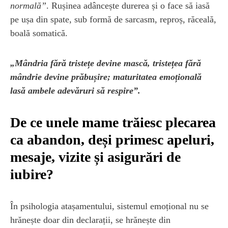
normală”
. Rușinea adâncește durerea și o face să iasă
pe ușa din spate, sub formă de sarcasm, reproș, răceală,
boală somatică.
„Mândria fără tristețe devine mască, tristețea fără
mândrie devine prăbușire; maturitatea emoțională
lasă ambele adevăruri să respire”.
De ce unele mame trăiesc plecarea
ca abandon, deși primesc apeluri,
mesaje, vizite și asigurări de
iubire?
În psihologia atașamentului, sistemul emoțional nu se
hrănește doar din declarații, se hrănește din