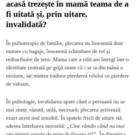
acasă trezește în mamă teama de a
fi uitată și, prin uitare,
invalidată?
În psihoterapia de familie, plecarea nu înseamnă doar
mutare cu bagaje, înseamnă schimbare de rol și
redistribuire de sens. Mama care a trăit ani întregi într-o
identitate centrată pe grijă simte că i se ia din mână o
misiune, iar mintea traduce pierderea rolului ca pierdere
de valoare.
În psihologie, invalidarea apare când o persoană nu se
mai simte văzută, utilă, necesară; plecarea activează
exact acest nod sensibil. În spatele fricii de uitare stă
adesea întrebarea nerostită:
„Cine rămân când nu mai
are nimeni nevoie de mine în fiecare zi?”
. În dinamica