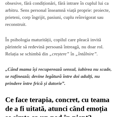
obsesive, fără condiționări, fără intrare în cuplul lui ca
arbitru. Sens personal înseamnă viață proprie: proiecte,
prieteni, corp îngrijit, pasiuni, cuplu reînvigorat sau
reconstruit.
În psihologia maturității, copilul care pleacă invită
părintele să redevină persoană întreagă, nu doar rol.
Relația se schimbă din
„creștere”
în
„întâlnire”.
„Când mama își recuperează sensul, iubirea nu scade,
se rafinează; devine legătură între doi adulți, nu
prindere între frică și datorie”.
Ce face terapia, concret, cu teama
de a fi uitată, atunci când emoția