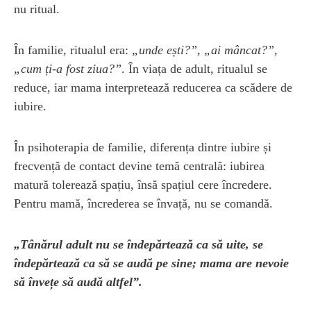
nu ritual.
În familie, ritualul era:
„unde ești?”, „ai mâncat?”,
„cum ți-a fost ziua?”
. În viața de adult, ritualul se
reduce, iar mama interpretează reducerea ca scădere de
iubire.
În psihoterapia de familie, diferența dintre iubire și
frecvență de contact devine temă centrală: iubirea
matură tolerează spațiu, însă spațiul cere încredere.
Pentru mamă, încrederea se învață, nu se comandă.
„Tânărul adult nu se îndepărtează ca să uite, se
îndepărtează ca să se audă pe sine; mama are nevoie
să învețe să audă altfel”.