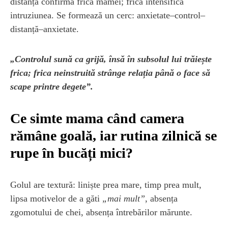
distanța confirmă frica mamei; frica intensifică
intruziunea. Se formează un cerc: anxietate–control–
distanță–anxietate.
„Controlul sună ca grijă, însă în subsolul lui trăiește
frica; frica neinstruită strânge relația până o face să
scape printre degete”.
Ce simte mama când camera
rămâne goală, iar rutina zilnică se
rupe în bucăți mici?
Golul are textură: liniște prea mare, timp prea mult,
lipsa motivelor de a găti
„mai mult”
, absența
zgomotului de chei, absența întrebărilor mărunte.