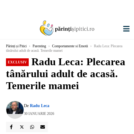
Părinți și Pitici
›
Parenting
›
Comportamente si Emotii
›
Radu Leca: Plecarea
tânărului adult de acasă. Temerile mamei
Radu Leca: Plecarea
EXCLUSIV
tânărului adult de acasă.
Temerile mamei
De
Radu Leca
30 IANUARIE 2026