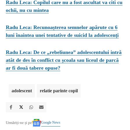
Radu Leca: Copilul care nu a fost ascultat va citi cu
ochii, nu cu mintea
Radu Leca: Recunoașterea semnelor apărute cu 6
luni înaintea unei tentative de suicid la adolescenți
Radu Leca: De ce „rebeliunea” adolescentului intră
atât de des în conflict cu școala sau liceul de parcă
ar fi două tabere opuse?
adolescent
relatie parinte copil
Google News
Urmăriți-ne și pe