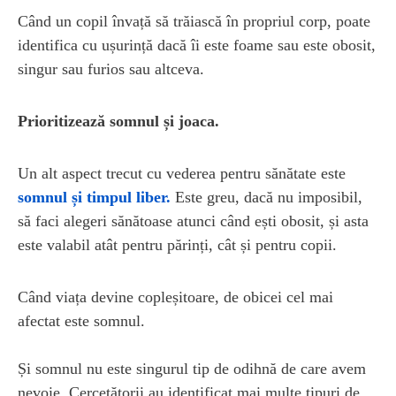
Când un copil învață să trăiască în propriul corp, poate
identifica cu ușurință dacă îi este foame sau este obosit,
singur sau furios sau altceva.
Prioritizează somnul și joaca.
Un alt aspect trecut cu vederea pentru sănătate este
somnul și timpul liber.
Este greu, dacă nu imposibil,
să faci alegeri sănătoase atunci când ești obosit, și asta
este valabil atât pentru părinți, cât și pentru copii.
Când viața devine copleșitoare, de obicei cel mai
afectat este somnul.
Și somnul nu este singurul tip de odihnă de care avem
nevoie. Cercetătorii au identificat mai multe tipuri de