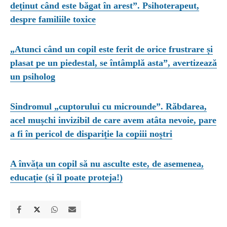
deținut când este băgat în arest”. Psihoterapeut,
despre familiile toxice
„Atunci când un copil este ferit de orice frustrare și
plasat pe un piedestal, se întâmplă asta”, avertizează
un psiholog
Sindromul „cuptorului cu microunde”. Răbdarea,
acel mușchi invizibil de care avem atâta nevoie, pare
a fi în pericol de dispariție la copiii noștri
A învăța un copil să nu asculte este, de asemenea,
educație (și îl poate proteja!)