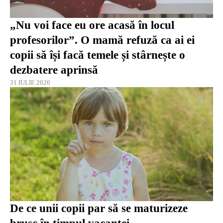
„Nu voi face eu ore acasă în locul
profesorilor”. O mamă refuză ca ai ei
copii să își facă temele și stârnește o
dezbatere aprinsă
31 IULIE 2026
De ce unii copii par să se maturizeze