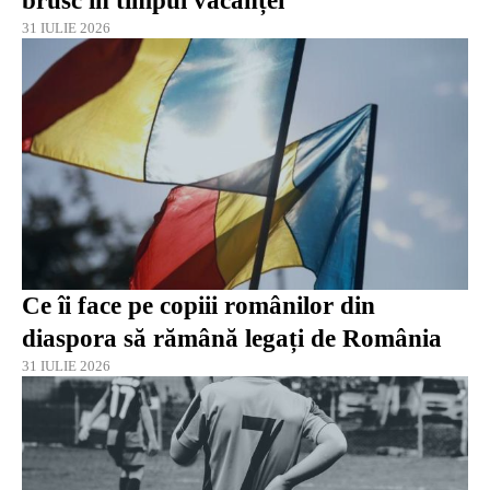
brusc în timpul vacanței
31 IULIE 2026
Ce îi face pe copiii românilor din
diaspora să rămână legați de România
31 IULIE 2026