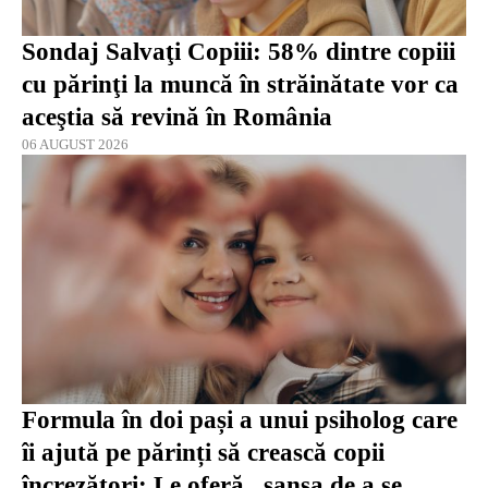
Sondaj Salvaţi Copiii: 58% dintre copiii
cu părinţi la muncă în străinătate vor ca
aceştia să revină în România
06 AUGUST 2026
Formula în doi pași a unui psiholog care
îi ajută pe părinți să crească copii
încrezători: Le oferă „șansa de a se