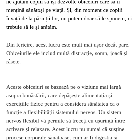
ne ajutăm copiii să își dezvolte obiceiuri care să îi
mențină sănătoși pe viață. Și, din moment ce copiii
învață de la părinții lor, nu putem doar să le spunem, ci
trebuie să le și arătăm.
Din fericire, acest lucru este mult mai ușor decât pare.
Obiceiurile ele includ multă distracție, somn, joacă și
râsete.
Aceste obiceiuri se bazează pe o viziune mai largă
asupra bunăstării, care depășește alimentația și
exercițiile fizice pentru a considera sănătatea ca o
funcție a flexibilității sistemului nervos. Un sistem
nervos flexibil vă permite să treceți cu ușurință între
activare și relaxare. Acest lucru nu numai că susține
procese corporale sănătoase, cum ar fi digestia și