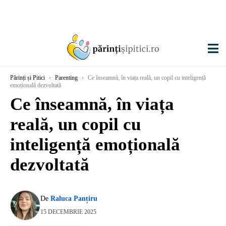
Părinți și Pitici
›
Parenting
›
Ce înseamnă, în viața reală, un copil cu inteligență
emoțională dezvoltată
Ce înseamnă, în viața
reală, un copil cu
inteligență emoțională
dezvoltată
De
Raluca Panțiru
15 DECEMBRIE 2025