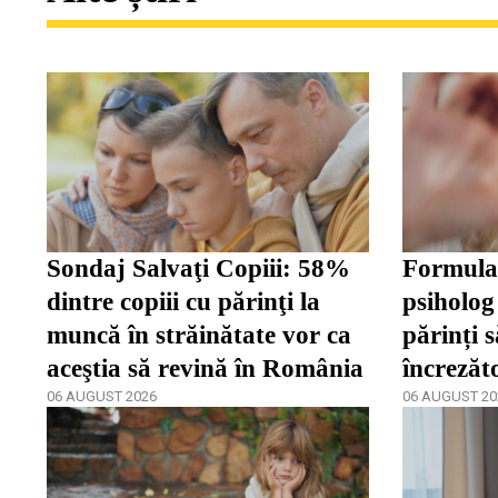
Sondaj Salvaţi Copiii: 58%
Formula 
dintre copiii cu părinţi la
psiholog 
muncă în străinătate vor ca
părinți s
aceştia să revină în România
încrezăt
06 AUGUST 2026
de a se 
06 AUGUST 20