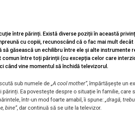
ie între părinți. Există diverse poziții în această privinț
c împreună cu copiii, recunoscând că o fac mai mult decât
ă să găsească un echilibru între ele și alte instrumente 
comun între toți părinții (cu excepția celor care interzi
nci când vine momentul să închidă televizorul.
unoscută sub numele de
„A cool mother”
, împărtășește un 
părinți. Ea povestește despre o situație în familie, care 
 părintele, într-un mod foarte amabil, îi spune:
„dragă, trebu
e, bine”
, dar continuă să se uite la televizor.