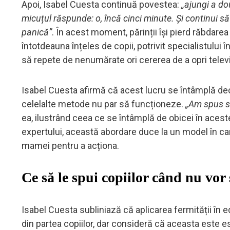
Apoi, Isabel Cuesta continuă povestea:
„ajungi a dou
micuțul răspunde: o, încă cinci minute. Și continui să îl 
panică”
. În acest moment, părinții își pierd răbdare
întotdeauna înțeles de copii, potrivit specialistului în
să repete de nenumărate ori cererea de a opri televi
Isabel Cuesta afirmă că acest lucru se întâmplă deoar
celelalte metode nu par să funcționeze.
„Am spus să
ea, ilustrând ceea ce se întâmplă de obicei în aceste
expertului, această abordare duce la un model în car
mamei pentru a acționa.
Ce să le spui copiilor când nu vor 
Isabel Cuesta subliniază că aplicarea fermității în e
din partea copiilor, dar consideră că aceasta este e