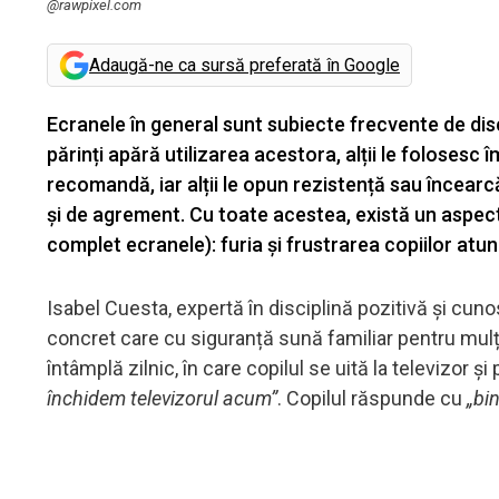
@rawpixel.com
Adaugă-ne ca sursă preferată în Google
Ecranele în general sunt subiecte frecvente de discuț
părinți apără utilizarea acestora, alții le foloses
recomandă, iar alții le opun rezistență sau încearc
și de agrement. Cu toate acestea, există un aspect 
complet ecranele): furia și frustrarea copiilor atu
Isabel Cuesta, expertă în disciplină pozitivă și c
concret care cu siguranță sună familiar pentru mulți 
întâmplă zilnic, în care copilul se uită la televizor și
închidem televizorul acum”
. Copilul răspunde cu
„bin