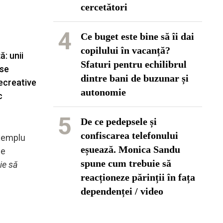
cercetători
4
Ce buget este bine să îi dai
copilului în vacanță?
ă: unii
Sfaturi pentru echilibrul
 se
dintre bani de buzunar și
recreative
autonomie
c
5
De ce pedepsele și
confiscarea telefonului
exemplu
eșuează. Monica Sandu
se
spune cum trebuie să
ie să
reacționeze părinții în fața
dependenței / video