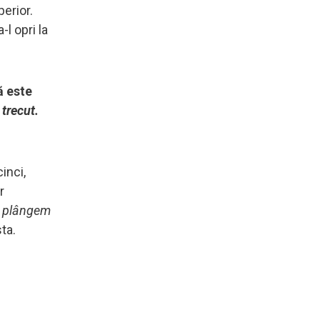
erior.
l opri la
ă este
 trecut.
inci,
r
ă plângem
ta.