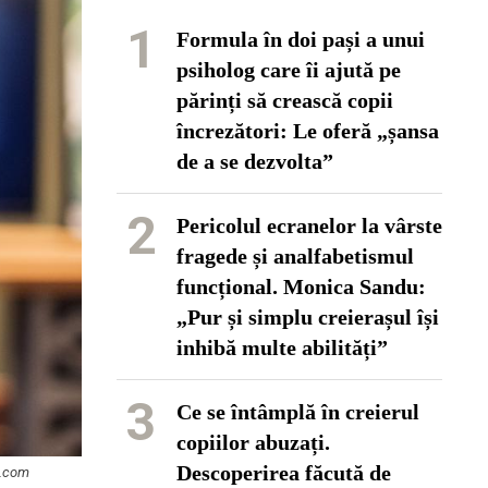
1
Formula în doi pași a unui
psiholog care îi ajută pe
părinți să crească copii
încrezători: Le oferă „șansa
de a se dezvolta”
2
Pericolul ecranelor la vârste
fragede și analfabetismul
funcțional. Monica Sandu:
„Pur și simplu creierașul își
inhibă multe abilități”
3
Ce se întâmplă în creierul
copiilor abuzați.
Descoperirea făcută de
ik.com