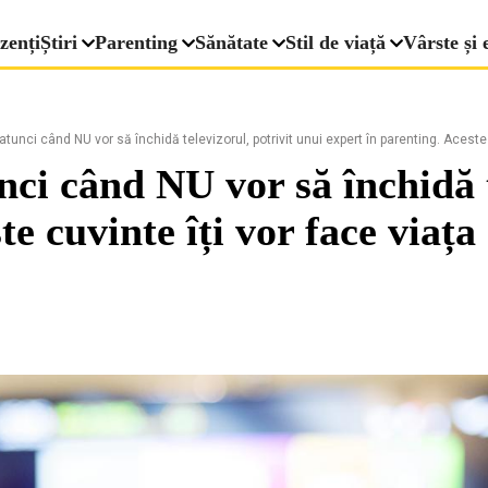
zenți
Știri
Parenting
Sănătate
Stil de viață
Vârste și 
 atunci când NU vor să închidă televizorul, potrivit unui expert în parenting. Aceste
unci când NU vor să închidă 
te cuvinte îți vor face viaț