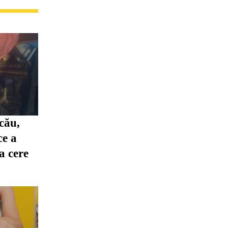
cău,
ce a
ia cere