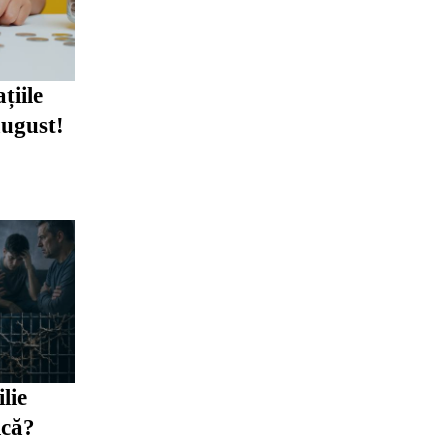
țiile
august!
lie
ică?