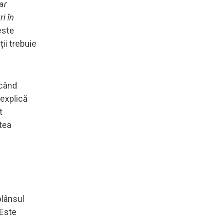
ar
ri în
este
ții trebuie
 când
, explică
t
tea
plânsul
 Este