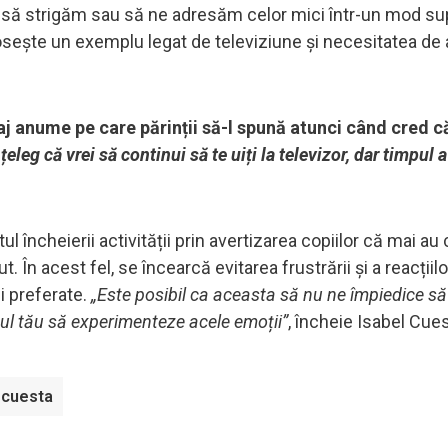
să strigăm sau să ne adresăm celor mici într-un mod sup
sește un exemplu legat de televiziune și necesitatea de a-
aj anume pe care părinții să-l spună atunci când cred c
țeleg că vrei să continui să te uiți la televizor, dar timpul a
heierii activității prin avertizarea copiilor că mai au c
În acest fel, se încearcă evitarea frustrării și a reacțiilo
i preferate.
„Este posibil ca aceasta să nu ne împiedice s
ul tău să experimenteze acele emoții”
, încheie Isabel Cues
 cuesta