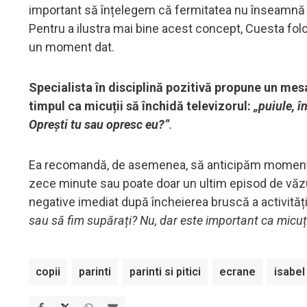
important să înțelegem că fermitatea nu înseamnă 
Pentru a ilustra mai bine acest concept, Cuesta folo
un moment dat.
Specialista în disciplină pozitivă propune un mes
timpul ca micuții să închidă televizorul:
„puiule, în
Oprești tu sau opresc eu?”
.
Ea recomandă, de asemenea, să anticipăm momentul înc
zece minute sau poate doar un ultim episod de văzut. 
negative imediat după încheierea bruscă a activități
sau să fim supărați? Nu, dar este important ca micuț
copii
parinti
parinti si pitici
ecrane
isabel