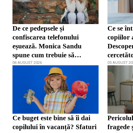
De ce pedepsele și
Ce se în
confiscarea telefonului
copiilor 
eșuează. Monica Sandu
Descoper
spune cum trebuie să
cercetăt
reacționeze părinții în fața
06 AUGUST 2026
05 AUGUST 20
dependenței / video
Ce buget este bine să îi dai
Pericolul
copilului în vacanță? Sfaturi
fragede 