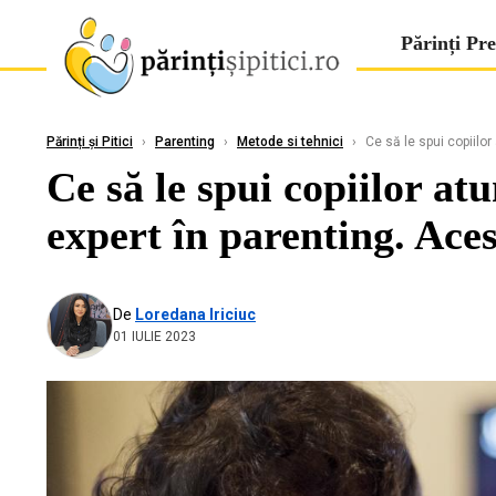
Părinți Pre
Părinți și Pitici
›
Parenting
›
Metode si tehnici
›
Ce să le spui copiilor
Ce să le spui copiilor at
expert în parenting. Aces
De
Loredana Iriciuc
01 IULIE 2023