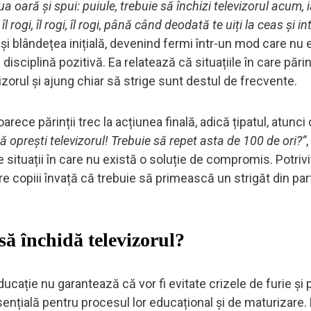
a oară și spui: puiule, trebuie să închizi televizorul acum, i
rogi, îl rogi, îl rogi, până când deodată te uiți la ceas și int
a și blândețea inițială, devenind fermi într-un mod care nu 
 disciplină pozitivă. Ea relatează că situațiile în care părin
zorul și ajung chiar să strige sunt destul de frecvente.
ece părinții trec la acțiunea finală, adică țipatul, atunci
 oprești televizorul! Trebuie să repet asta de 100 de ori?”
 situații în care nu există o soluție de compromis. Potrivi
e copiii învață că trebuie să primească un strigăt din par
să închidă televizorul?
ducație nu garantează că vor fi evitate crizele de furie și 
sențială pentru procesul lor educațional și de maturizare.