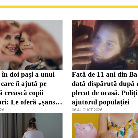
în doi pași a unui
Fată de 11 ani din Ba
care îi ajută pe
dată dispărută după 
ă crească copii
plecat de acasă. Poliț
ori: Le oferă „șansa
ajutorul populației
dezvolta”
26
06 AUGUST 2026