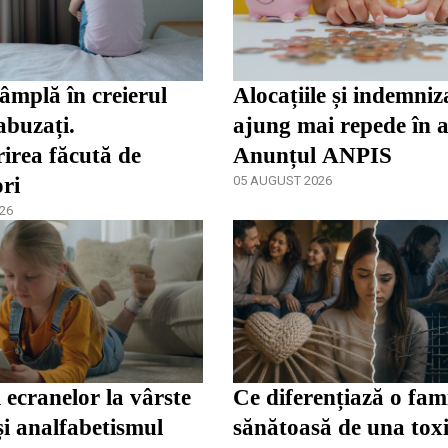
tâmplă în creierul
Alocațiile și indemniza
abuzați.
ajung mai repede în 
irea făcută de
Anunțul ANPIS
ori
05 AUGUST 2026
26
 ecranelor la vârste
Ce diferențiază o fami
și analfabetismul
sănătoasă de una tox