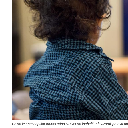
Ce să le spui copiilor atunci când NU vor să închidă televizorul, potrivit 