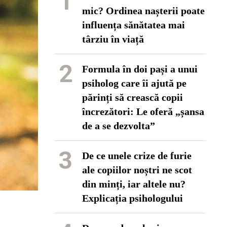
1
mic? Ordinea nașterii poate
influența sănătatea mai
târziu în viață
2
Formula în doi pași a unui
psiholog care îi ajută pe
părinți să crească copii
încrezători: Le oferă „șansa
de a se dezvolta”
3
De ce unele crize de furie
ale copiilor noștri ne scot
din minți, iar altele nu?
Explicația psihologului