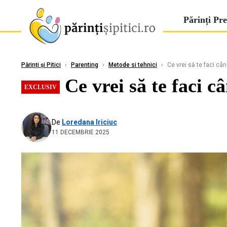
Părinți Pre
Părinți și Pitici
›
Parenting
›
Metode si tehnici
›
Ce vrei să te faci câ
Ce vrei să te faci 
EXCLUSIV
De
Loredana Iriciuc
11 DECEMBRIE 2025