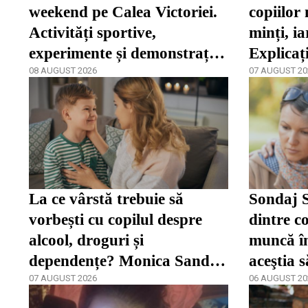
weekend pe Calea Victoriei.
copiilor 
Activități sportive,
minți, ia
experimente și demonstrații
Explicaț
de pictură
08 AUGUST 2026
07 AUGUST 20
La ce vârstă trebuie să
Sondaj S
vorbești cu copilul despre
dintre co
alcool, droguri și
muncă în
dependențe? Monica Sandu
aceştia 
spune că părinții încep prea
07 AUGUST 2026
06 AUGUST 20
târziu