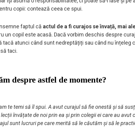
 își asumă o responsabilitatee, ci poate să-i lase și pe al
entru copii: contează ceea ce spui.
 însemne faptul că
actul de a fi curajos se învață, mai al
tru un copil este acasă. Dacă vorbim deschis despre curaj
să tacă atunci când sunt nedreptățiți sau când nu înțeleg c
să taci.
tăm despre astfel de momente?
m te temi să îl spui. A avut curajul să fie onestă și să sus
lecții învățate de noi prin ea și prin colegii ei care au avut 
rajul sunt lucruri pe care merită să le căutăm și să le prac