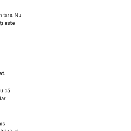
n tare. Nu
ți este
t
at
.
lu că
iar
his