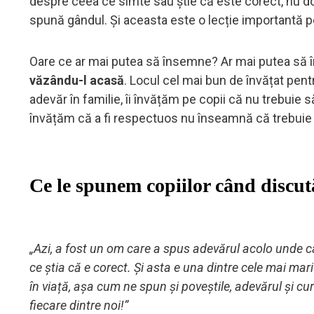
despre ceea ce simte sau știe că este corect, nu doar
spună gândul. Și aceasta este o lecție importantă p
Oare ce ar mai putea să însemne? Ar mai putea să
văzându-l acasă
. Locul cel mai bun de învățat pen
adevăr în familie, îi învățăm pe copii că nu trebuie 
învățăm că a fi respectuos nu înseamnă că trebuie 
Ce le spunem copiilor când discu
„Azi, a fost un om care a spus adevărul acolo unde ca
ce știa că e corect. Și asta e una dintre cele mai mari 
în viață, așa cum ne spun și poveștile, adevărul și cu
fiecare dintre noi!”