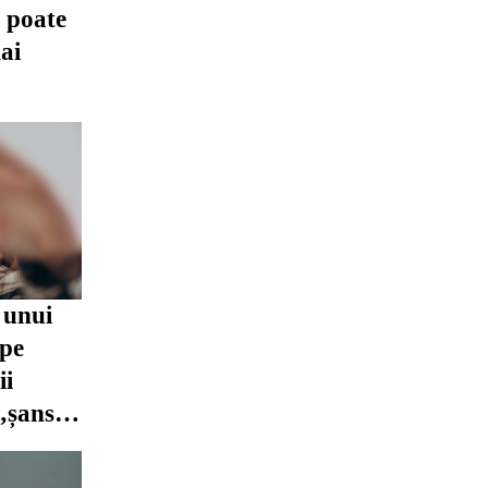
i poate
ai
 unui
 pe
ii
 „șansa