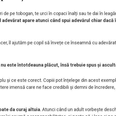
 de pe tobogan, te urci în copaci înalți sau te dai în leagă
l adevărat apare atunci când spui adevărul chiar dacă î
ncer, îl ajutăm pe copil să învețe ce înseamnă cu adevăra
nu este întotdeauna plăcut, însă trebuie spus și ascult
mplu și ce este corect. Copiii pot înțelege din acest exemp
utere imensă care ne face credibili și demni de încredere, 
oate da curaj altuia
. Atunci când un adult vorbește desc