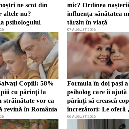
noștri ne scot din
mic? Ordinea nașteri
r altele nu?
influența sănătatea m
ia psihologului
târziu în viață
26
07 AUGUST 2026
alvaţi Copiii: 58%
Formula în doi pași a
piii cu părinţi la
psiholog care îi ajută
 străinătate vor ca
părinți să crească cop
să revină în România
încrezători: Le oferă
26
de a se dezvolta”
06 AUGUST 2026