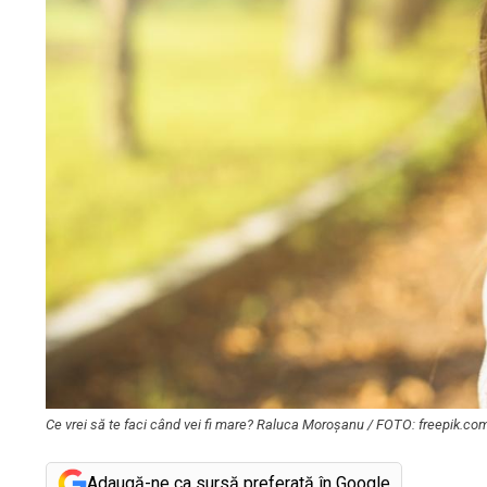
Ce vrei să te faci când vei fi mare? Raluca Moroșanu / FOTO: freepik.co
Adaugă-ne ca sursă preferată în Google