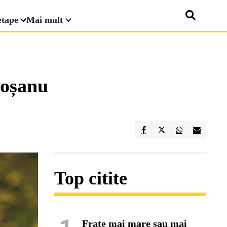
etape
Mai mult
roșanu
Top citite
Frate mai mare sau mai