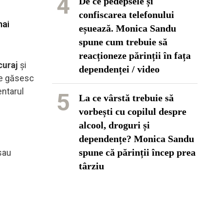
4
De ce pedepsele și
confiscarea telefonului
mai
eșuează. Monica Sandu
spune cum trebuie să
reacționeze părinții în fața
curaj
și
dependenței / video
 se găsesc
entarul
5
La ce vârstă trebuie să
vorbești cu copilul despre
alcool, droguri și
dependențe? Monica Sandu
spune că părinții încep prea
sau
târziu