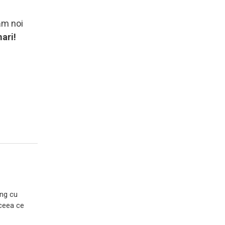
năm noi
mari!
ing cu
 ceea ce