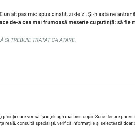
 E un alt pas mic spus cinstit, zi de zi. Și-n asta ne antre
ce de-a cea mai frumoasă meserie cu putință: să fie ​‍​‌‍​‍‌
 ȘI TREBUIE TRATAT CA ATARE.
 părinții care vor să își înțeleagă mai bine copiii. Scrie despre parent
ța reală, consultă specialiști, verifică informațiile și selectează doar