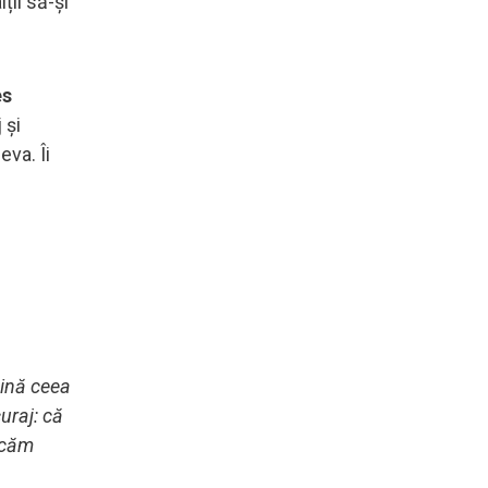
ții să-și
es
 și
eva. Îi
țină ceea
curaj: că
ticăm