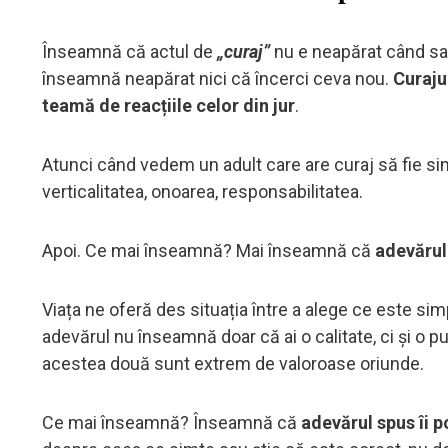
Înseamnă că actul de
„curaj”
nu e neapărat când sari
înseamnă neapărat nici că încerci ceva nou.
Curaju
teamă de reacțiile celor din jur
.
Atunci când vedem un adult care are curaj să fie si
verticalitatea, onoarea, responsabilitatea.
Apoi. Ce mai înseamnă? Mai înseamnă că
adevărul 
Viața ne oferă des situația între a alege ce este si
adevărul nu înseamnă doar că ai o calitate, ci și o p
acestea două sunt extrem de valoroase oriunde.
Ce mai înseamnă? Înseamnă că
adevărul spus îi p