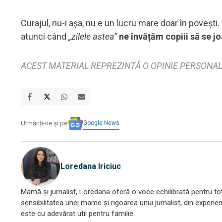
Curajul, nu-i așa, nu e un lucru mare doar în povești.
atunci când
„zilele astea”
ne învățăm copiii să se joa
ACEST MATERIAL REPREZINTĂ O OPINIE PERSONALĂ
Google News
Urmăriți-ne și pe
Loredana Iriciuc
Mamă și jurnalist, Loredana oferă o voce echilibrată pentru toți
sensibilitatea unei mame și rigoarea unui jurnalist, din experien
este cu adevărat util pentru familie.