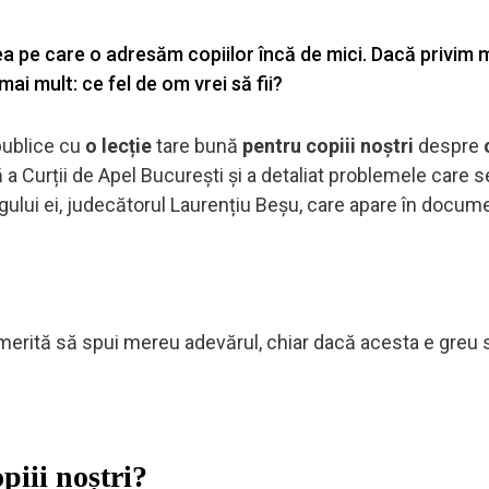
rea pe care o adresăm copiilor încă de mici. Dacă privim 
i mult: ce fel de om vrei să fii?
publice cu
o lecție
tare bună
pentru copiii noștri
despre
ă a Curții de Apel București și a detaliat problemele care
gului ei, judecătorul Laurențiu Beșu, care apare în docum
merită să spui mereu adevărul, chiar dacă acesta e greu 
piii noștri?