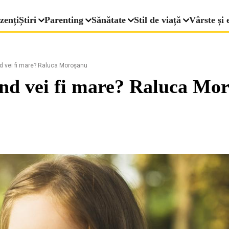
zenți
Știri
Parenting
Sănătate
Stil de viață
Vârste și 
nd vei fi mare? Raluca Moroșanu
când vei fi mare? Raluca Mo