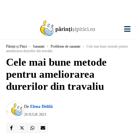
Părinți și Pitici
›
Sanatate
›
Probleme de sanatate
›
Cele mai bune metode pentru
ameliorarea durerilor din travaliu
Cele mai bune metode
pentru ameliorarea
durerilor din travaliu
De
Elena Didilă
26 IULIE 2023