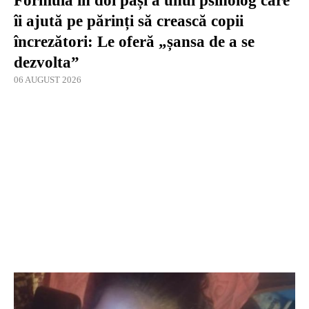
Formula în doi pași a unui psiholog care
îi ajută pe părinți să crească copii
încrezători: Le oferă „șansa de a se
dezvolta”
06 AUGUST 2026