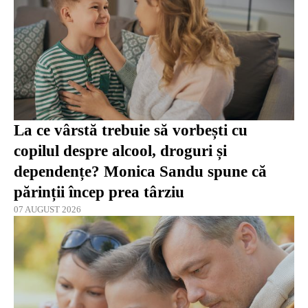
La ce vârstă trebuie să vorbești cu
copilul despre alcool, droguri și
dependențe? Monica Sandu spune că
părinții încep prea târziu
07 AUGUST 2026