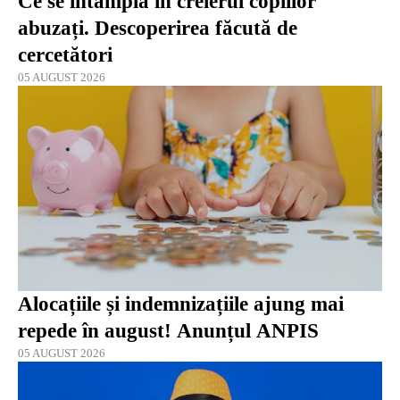
Ce se întâmplă în creierul copiilor
abuzați. Descoperirea făcută de
cercetători
05 AUGUST 2026
Alocațiile și indemnizațiile ajung mai
repede în august! Anunțul ANPIS
05 AUGUST 2026