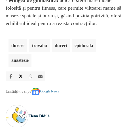
- Mingea de gimnastică:
adică o sferă mare moale,
folosită și pentru fitness, care permite viitoarei mame să
maseze spatele și burta și, găsind poziția potrivită, oferă
echilibrul ideal pentru a rezista contracțiilor.
durere
travaliu
dureri
epidurala
anastezie
Google News
Urmăriți-ne și pe
Elena Didilă