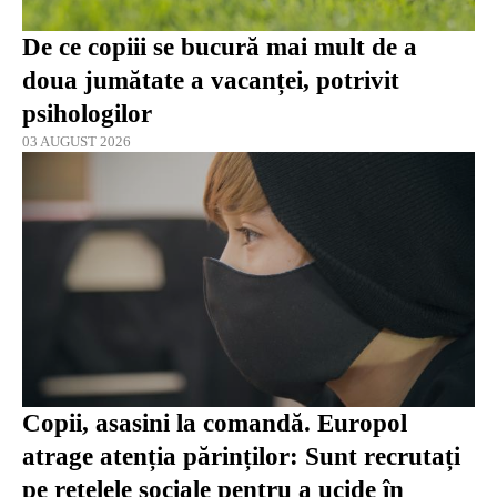
De ce copiii se bucură mai mult de a
doua jumătate a vacanței, potrivit
psihologilor
03 AUGUST 2026
Copii, asasini la comandă. Europol
atrage atenția părinților: Sunt recrutați
pe rețelele sociale pentru a ucide în