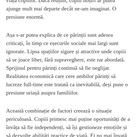
viața copiilor. Dacă reușim, copiii noștri ar putea
ajunge mult mai departe decât ne-am imaginat. O
presiune enormă.
Așa s-ar putea explica de ce părinții sunt adesea
criticați, în timp ce eșecurile sociale mai largi sunt
ignorate. Lipsa spațiilor sigure și atractive unde copiii
să se joace liber, fără supraveghere, este rar abordată.
Sprijinul pentru părinți continuă să fie neglijat.
Realitatea economică care cere ambilor părinți să
lucreze full-time este tratată ca inevitabilă, deși pune o
presiune uriașă asupra familiilor.
Această combinație de factori creează o situație
periculoasă. Copiii primesc mai puține oportunități de a
învăța să fie independenți, să își gestioneze emoțiile și
să dezvolte abilități practice de viață. Ei nu mai învață