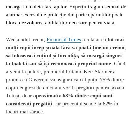
meargă la toaletă fără ajutor. Experții trag un semnal de
alarmă: excesul de protecție din partea părinților poate
bloca dezvoltarea abilităților necesare pentru viață.
Weekendul trecut,
Financial Times
a relatat că
tot mai
mulți copii încep școala fără să poată ține un creion,
să folosească cuțitul și furculița, să meargă singuri
la toaletă sau să își recunoască propriul nume
. Când
a venit la putere, premierul britanic Keir Starmer a
promis că Guvernul va asigura că cel puțin 75% dintre
copiii englezi de cinci ani vor fi pregătiți pentru școală.
Totuși, doar
aproximativ 68% dintre copii sunt
considerați pregătiți
, iar procentul scade la 62% în
locuri mai sărace.