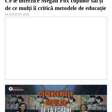
Ce le interzice Megan Fox copiilor săi și
de ce mulți îi critică metodele de educație
04 AUGUST 2026