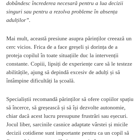
dobândesc încrederea necesară pentru a lua decizii
singuri sau pentru a rezolva probleme în absența
adulților”.
Mai mult, această presiune asupra părinților creează un
cerc vicios. Frica de a face greșeli și dorința de a
proteja copilul în toate situațiile duc la intervenții
constante. Copiii, lipsiți de experiențe care să le testeze
abilitățile, ajung să depindă excesiv de adulți și să
întâmpine dificultăți la școală.
Specialiștii recomandă părinților să ofere copiilor spațiu
să încerce, să greșească și să își dezvolte autonomie,
chiar dacă acest lucru presupune frustrări sau eșecuri.
Jocul liber, sarcinile casnice adaptate vârstei și micile
decizii cotidiene sunt importante pentru ca un copil să