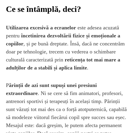
Ce se întâmplă, deci?
Utilizarea excesivă a ecranelor
este adesea acuzată
pentru
încetinirea dezvoltării fizice și emoționale a
copiilor
, și pe bună dreptate. Însă, dacă ne concentrăm
doar pe tehnologie, trecem cu vederea o schimbare
culturală caracterizată prin
reticența tot mai mare a
adulților de a stabili și aplica limite
.
P
ărinții de azi sunt supuși unei presiuni
extraordinare
. Ni se cere să fim animatori, profesori,
antrenori sportivi și terapeuți în același timp. Părinții
sunt văzuți tot mai des ca o forță atotputernică, capabilă
să modeleze viitorul fiecărui copil spre succes sau eșec.
Mesajul este: dacă greșim, le putem afecta permanent