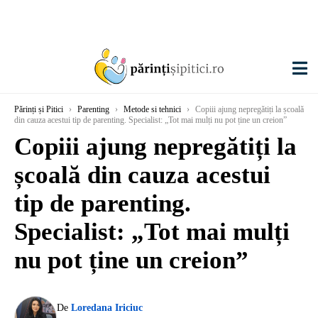
Părinți și Pitici
›
Parenting
›
Metode si tehnici
›
Copiii ajung nepregătiți la școală
din cauza acestui tip de parenting. Specialist: „Tot mai mulți nu pot ține un creion”
Copiii ajung nepregătiți la
școală din cauza acestui
tip de parenting.
Specialist: „Tot mai mulți
nu pot ține un creion”
De
Loredana Iriciuc