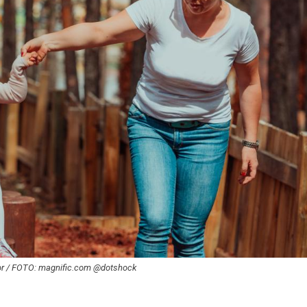
ța lor / FOTO: magnific.com @dotshock