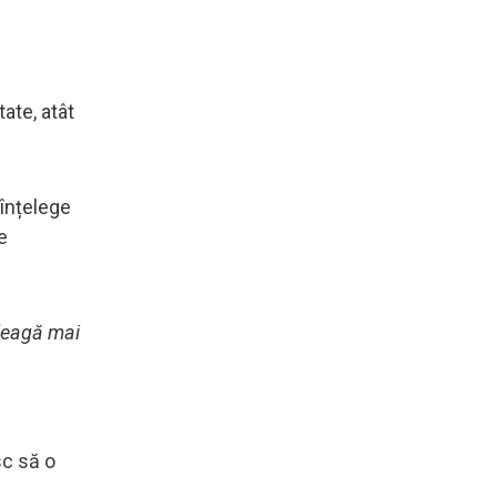
ate, atât
 înțelege
e
eleagă mai
sc să o