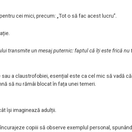
ntru cei mici, precum: „Tot o să fac acest lucru”.
ație.
ui transmite un mesaj puternic: faptul că îți este frică nu 
e sau a claustrofobiei, esențial este ca cel mic să vadă că
nă să nu rămâi blocat în fața unei temeri.
 își imaginează adulții.
și încurajeze copiii să observe exemplul personal, spunându