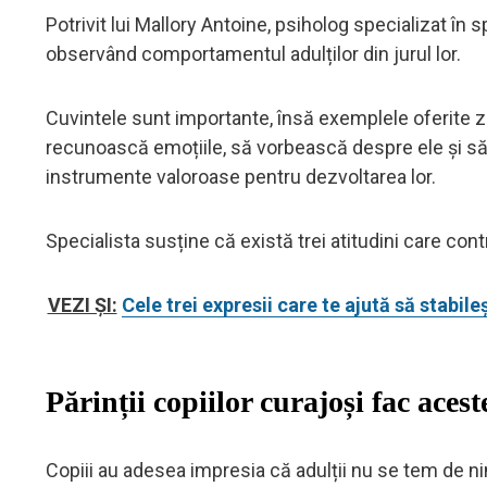
Potrivit lui Mallory Antoine, psiholog specializat în sp
observând comportamentul adulților din jurul lor.
Cuvintele sunt importante, însă exemplele oferite zi
recunoască emoțiile, să vorbească despre ele și să în
instrumente valoroase pentru dezvoltarea lor.
Specialista susține că există trei atitudini care cont
VEZI ȘI:
Cele trei expresii care te ajută să stabile
Părinții copiilor curajoși fac acest
Copiii au adesea impresia că adulții nu se tem de nimi