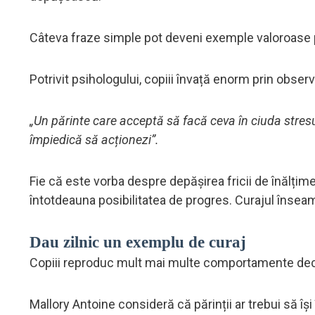
Câteva fraze simple pot deveni exemple valoroase pe
Potrivit psihologului, copiii învață enorm prin observ
„Un părinte care acceptă să facă ceva în ciuda stresul
împiedică să acționezi”.
Fie că este vorba despre depășirea fricii de înălțim
întotdeauna posibilitatea de progres. Curajul înseam
Dau zilnic un exemplu de curaj
Copiii reproduc mult mai multe comportamente decât
Mallory Antoine consideră că părinții ar trebui să î