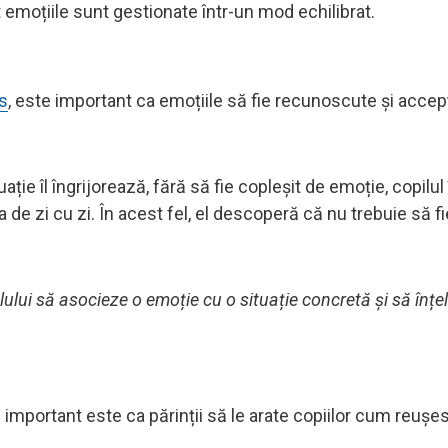
 emoțiile sunt gestionate într-un mod echilibrat.
s
, este important ca emoțiile să fie recunoscute și accept
ție îl îngrijorează, fără să fie copleșit de emoție, copilul
a de zi cu zi. În acest fel, el descoperă că nu trebuie să fi
pilului să asocieze o emoție cu o situație concretă și să înț
e important este ca părinții să le arate copiilor cum reușe