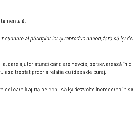
rtamentală.
ncționare al părinților lor și reproduc uneori, fără să își 
le, cere ajutor atunci când are nevoie, perseverează în c
truiesc treptat propria relație cu ideea de curaj.
cel care îi ajută pe copii să își dezvolte încrederea în si