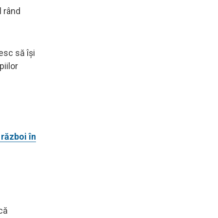
l rând
esc să își
iilor
 război în
acă