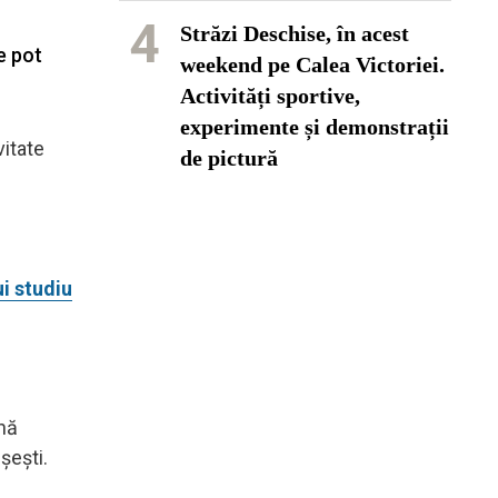
4
Străzi Deschise, în acest
e pot
weekend pe Calea Victoriei.
Activități sportive,
experimente și demonstrații
vitate
de pictură
ui studiu
mnă
șești.