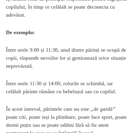
copilului, în timp ce celălalt se poate deconecta cu
adevărat.
De exemplu:
Între orele 9:00 și 11:30, unul dintre părinți se ocupă de
copii, răspunde nevoilor lor și gestionează orice situație
neprevăzută.
Între orele 11:30 și 14:00, rolurile se schimbă, iar
celălalt părinte rămâne cu bebelușul sau cu copilul.
În acest interval, părintele care nu este
„de gardă”
poate citi, poate ieși la plimbare, poate face sport, poate
dormi puțin sau se poate odihni fără să fie atent
permanent la ceea ce se întâmplă în casă.