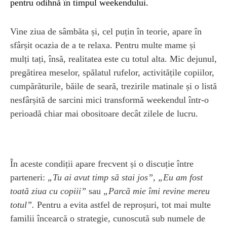
pentru odihnă în timpul weekendului.
Vine ziua de sâmbăta și, cel puțin în teorie, apare în
sfârșit ocazia de a te relaxa. Pentru multe mame și
mulți tați, însă, realitatea este cu totul alta. Mic dejunul,
pregătirea meselor, spălatul rufelor, activitățile copiilor,
cumpărăturile, băile de seară, trezirile matinale și o listă
nesfârșită de sarcini mici transformă weekendul într-o
perioadă chiar mai obositoare decât zilele de lucru.
În aceste condiții apare frecvent și o discuție între
parteneri:
„Tu ai avut timp să stai jos”, „Eu am fost
toată ziua cu copiii”
sau
„Parcă mie îmi revine mereu
totul”.
Pentru a evita astfel de reproșuri, tot mai multe
familii încearcă o strategie, cunoscută sub numele de