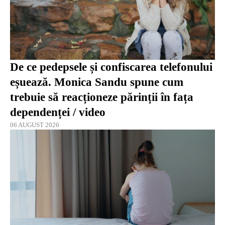
De ce pedepsele și confiscarea telefonului
eșuează. Monica Sandu spune cum
trebuie să reacționeze părinții în fața
dependenței / video
06 AUGUST 2026