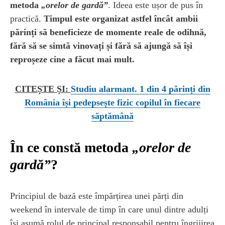
metoda
„orelor de gardă”
. Ideea este ușor de pus în
practică.
Timpul este organizat astfel încât ambii
părinți să beneficieze de momente reale de odihnă,
fără să se simtă vinovați și fără să ajungă să își
reproșeze cine a făcut mai mult.
CITEȘTE ȘI:
Studiu alarmant. 1 din 4 părinți din
România își pedepsește fizic copilul în fiecare
săptămână
În ce constă metoda
„orelor de
gardă”
?
Principiul de bază este împărțirea unei părți din
weekend în intervale de timp în care unul dintre adulți
își asumă rolul de principal responsabil pentru îngrijirea