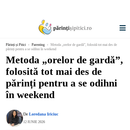
Părinți și Pitici
›
Parenting
›
Metoda „orelor de gardă”, folosită tot mai des de
părinți pentru a se odihni în weekend
Metoda „orelor de gardă”,
folosită tot mai des de
părinți pentru a se odihni
în weekend
De
Loredana Iriciuc
12 IUNIE 2026