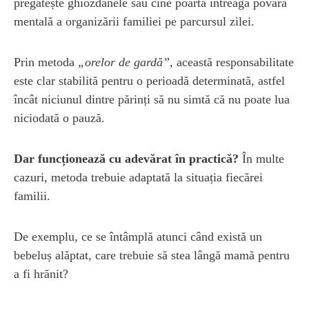
pregătește ghiozdanele sau cine poartă întreaga povară
mentală a organizării familiei pe parcursul zilei.
Prin metoda
„orelor de gardă”
, această responsabilitate
este clar stabilită pentru o perioadă determinată, astfel
încât niciunul dintre părinți să nu simtă că nu poate lua
niciodată o pauză.
Dar funcționează cu adevărat în practică?
În multe
cazuri, metoda trebuie adaptată la situația fiecărei
familii.
De exemplu, ce se întâmplă atunci când există un
bebeluș alăptat, care trebuie să stea lângă mamă pentru
a fi hrănit?