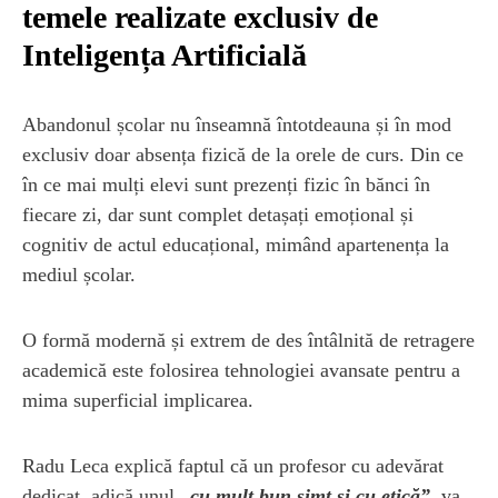
temele realizate exclusiv de
Inteligența Artificială
Abandonul școlar nu înseamnă întotdeauna și în mod
exclusiv doar absența fizică de la orele de curs. Din ce
în ce mai mulți elevi sunt prezenți fizic în bănci în
fiecare zi, dar sunt complet detașați emoțional și
cognitiv de actul educațional, mimând apartenența la
mediul școlar.
O formă modernă și extrem de des întâlnită de retragere
academică este folosirea tehnologiei avansate pentru a
mima superficial implicarea.
Radu Leca explică faptul că un profesor cu adevărat
dedicat, adică unul
„cu mult bun simț și cu etică”
, va