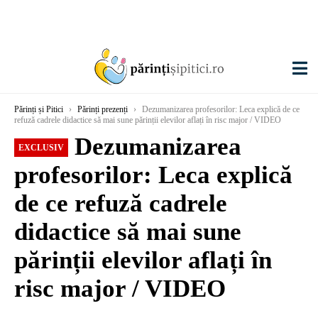
Părinți și Pitici
›
Părinți prezenți
›
Dezumanizarea profesorilor: Leca explică de ce
refuză cadrele didactice să mai sune părinții elevilor aflați în risc major / VIDEO
Dezumanizarea
EXCLUSIV
profesorilor: Leca explică
de ce refuză cadrele
didactice să mai sune
părinții elevilor aflați în
risc major / VIDEO