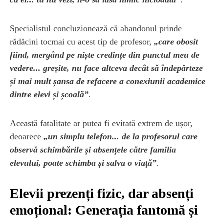
Specialistul concluzionează că abandonul prinde
rădăcini tocmai cu acest tip de profesor,
„care obosit
fiind, mergând pe niște credințe din punctul meu de
vedere... greșite, nu face altceva decât să îndepărteze
și mai mult șansa de refacere a conexiunii academice
dintre elevi și școală”
.
Această fatalitate ar putea fi evitată extrem de ușor,
deoarece
„un simplu telefon... de la profesorul care
observă schimbările și absențele către familia
elevului, poate schimba și salva o viață”
.
Elevii prezenți fizic, dar absenți
emoțional: Generația fantomă și