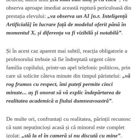
observa aproape imediat această ruptură periculoasă din
prestația elevului:
„va observa un AI [n.r. Inteligență
Artificială] în lucrare față de modelul oferit până în
momentul X, și diferența va fi vizibilă și notabilă”
.
Și în acest caz aparent mai subtil, reacția obligatorie a
profesorului trebuie să fie îndreptată urgent către
familia copilului, printr-un apel telefonic politicos, prin
care să solicite câteva minute din timpul părintelui:
„vă
rog frumos cu respect, îmi puteți permite cinci
minute... aș fi onorat să vă explic îndepărtarea de
realitatea academică a fiului dumneavoastră”
.
De multe ori, confruntați cu realitatea, părinții recunosc
că sunt neputincioși acasă și că minorul este complet
izolat:
„stă la el în cameră și nu discută cu mine”
.