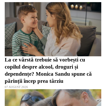
La ce vârstă trebuie să vorbești cu
copilul despre alcool, droguri și
dependențe? Monica Sandu spune că
părinții încep prea târziu
07 AUGUST 2026