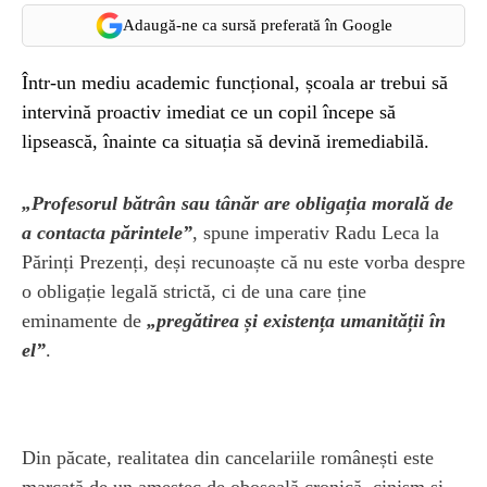
Adaugă-ne ca sursă preferată în Google
Într-un mediu academic funcțional, școala ar trebui să
intervină proactiv imediat ce un copil începe să
lipsească, înainte ca situația să devină iremediabilă.
„Profesorul bătrân sau tânăr are obligația morală de
a contacta părintele”
, spune imperativ Radu Leca la
Părinți Prezenți, deși recunoaște că nu este vorba despre
o obligație legală strictă, ci de una care ține
eminamente de
„pregătirea și existența umanității în
el”
.
Din păcate, realitatea din cancelariile românești este
marcată de un amestec de oboseală cronică, cinism și