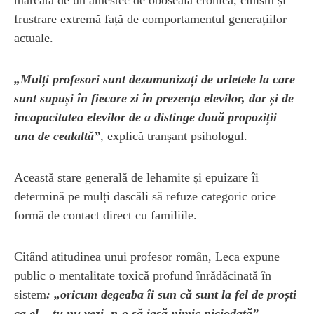
frustrare extremă față de comportamentul generațiilor
actuale.
„Mulți profesori sunt dezumanizați de urletele la care
sunt supuși în fiecare zi în prezența elevilor, dar și de
incapacitatea elevilor de a distinge două propoziții
una de cealaltă”
, explică tranșant psihologul.
Această stare generală de lehamite și epuizare îi
determină pe mulți dascăli să refuze categoric orice
formă de contact direct cu familiile.
Citând atitudinea unui profesor român, Leca expune
public o mentalitate toxică profund înrădăcinată în
sistem
: „oricum degeaba îi sun că sunt la fel de proști
ca el... tu nu vezi, n-o să iasă nimic niciodată”
.