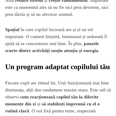
Asta
reduce stresul
și
crește randamentul
. Important
este ca momentul ales să nu fie nici prea devreme, nici
prea târziu și să nu afecteze somnul.
Spațiul
în care copilul lucrează are și el un rol
important. O cameră liniștită, luminoasă și ordonată îl
ajută să se concentreze mai bine. În plus,
pauzele
scurte dintre activități susțin atenția și energia
.
Un program adaptat copilului tău
Fiecare copil are ritmul lui. Unii funcționează mai bine
dimineața, alții dau randament maxim seara. Este util să
observi
cum reacționează copilul tău la diferite
momente din zi
și
să stabilești împreună cu el o
rutină clară
. O oră fixă pentru teme, respectată