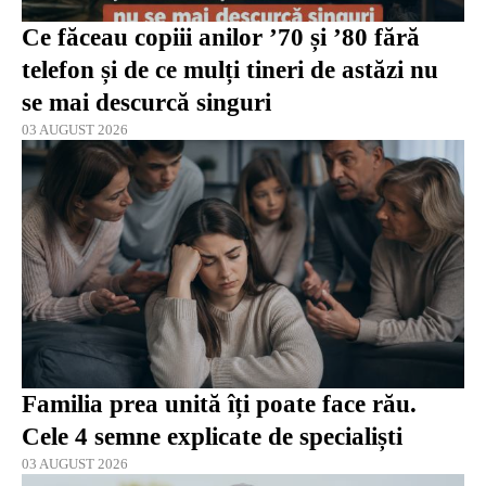
Ce făceau copiii anilor ’70 și ’80 fără
telefon și de ce mulți tineri de astăzi nu
se mai descurcă singuri
03 AUGUST 2026
Familia prea unită îți poate face rău.
Cele 4 semne explicate de specialiști
03 AUGUST 2026