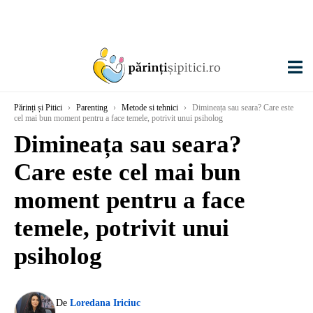
Părinți și Pitici
›
Parenting
›
Metode si tehnici
›
Dimineața sau seara? Care este
cel mai bun moment pentru a face temele, potrivit unui psiholog
Dimineața sau seara?
Care este cel mai bun
moment pentru a face
temele, potrivit unui
psiholog
De
Loredana Iriciuc