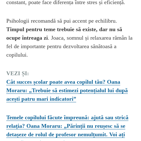
constant, poate face diferența între stres și eficiență.
Psihologii recomandă să pui accent pe echilibru.
Timpul pentru teme trebuie să existe, dar nu să
ocupe întreaga zi
. Joaca, somnul și relaxarea rămân la
fel de importante pentru dezvoltarea sănătoasă a
copilului.
VEZI ȘI:
Cât succes școlar poate avea copilul tău? Oana
Moraru: „Trebuie să estimezi potențialul lui după
acești patru mari indicatori”
Temele copilului făcute împreună: ajută sau strică
relația? Oana Moraru: „Părinții nu reușesc să se
detașeze de rolul de profesor nemulțumit. Voi ați