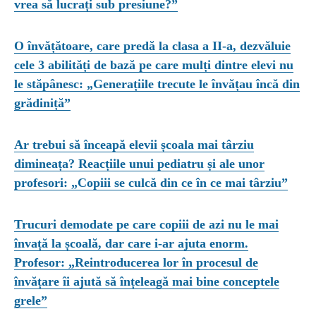
vrea să lucrați sub presiune?”
O învățătoare, care predă la clasa a II-a, dezvăluie
cele 3 abilități de bază pe care mulți dintre elevi nu
le stăpânesc: „Generațiile trecute le învățau încă din
grădiniță”
Ar trebui să înceapă elevii școala mai târziu
dimineața? Reacțiile unui pediatru și ale unor
profesori: „Copiii se culcă din ce în ce mai târziu”
Trucuri demodate pe care copiii de azi nu le mai
învață la școală, dar care i-ar ajuta enorm.
Profesor: „Reintroducerea lor în procesul de
învățare îi ajută să înțeleagă mai bine conceptele
grele”