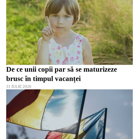
De ce unii copii par să se maturizeze
brusc în timpul vacanței
31 IULIE 2026