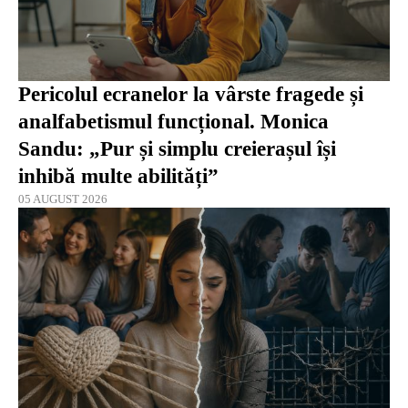
Pericolul ecranelor la vârste fragede și
analfabetismul funcțional. Monica
Sandu: „Pur și simplu creierașul își
inhibă multe abilități”
05 AUGUST 2026