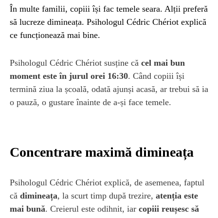
În multe familii, copiii își fac temele seara. Alții preferă
să lucreze dimineața. Psihologul Cédric Chériot explică
ce funcționează mai bine.
Psihologul Cédric Chériot susține că
cel mai bun
moment este în jurul orei 16:30
. Când copiii își
termină ziua la școală, odată ajunși acasă, ar trebui să ia
o pauză, o gustare înainte de a-și face temele.
Concentrare maximă dimineața
Psihologul Cédric Chériot explică, de asemenea, faptul
că
dimineața
, la scurt timp după trezire,
atenția este
mai bună
. Creierul este odihnit, iar
copiii reușesc să