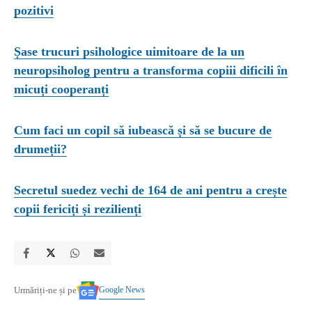
pozitivi
Șase trucuri psihologice uimitoare de la un
neuropsiholog pentru a transforma copiii dificili în
micuți cooperanți
Cum faci un copil să iubească și să se bucure de
drumeții?
Secretul suedez vechi de 164 de ani pentru a crește
copii fericiți și rezilienți
Google News
Urmăriți-ne și pe