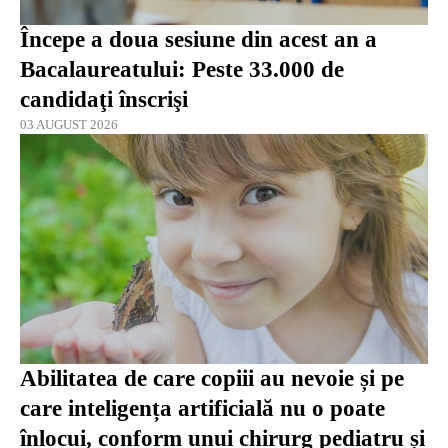
Începe a doua sesiune din acest an a
Bacalaureatului: Peste 33.000 de
candidaţi înscrişi
03 AUGUST 2026
Abilitatea de care copiii au nevoie și pe
care inteligența artificială nu o poate
înlocui, conform unui chirurg pediatru și