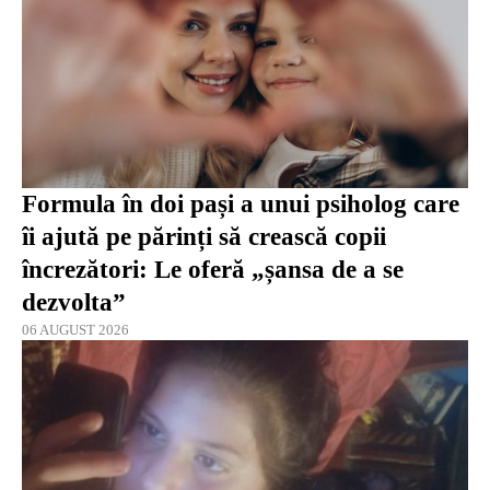
Formula în doi pași a unui psiholog care
îi ajută pe părinți să crească copii
încrezători: Le oferă „șansa de a se
dezvolta”
06 AUGUST 2026