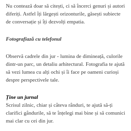
Nu contează doar să citești, ci să încerci genuri și autori
diferiți. Astfel îți lărgești orizonturile, găsești subiecte
de conversație și îți dezvolți empatia.
Fotografiază cu telefonul
Observă cadrele din jur - lumina de dimineață, culorile
dintr-un parc, un detaliu arhitectural. Fotografia te ajută
să vezi lumea cu alți ochi și îi face pe oameni curioși
despre perspectivele tale.
Ține un jurnal
Scrisul zilnic, chiar și câteva rânduri, te ajută să-ți
clarifici gândurile, să te înțelegi mai bine și să comunici
mai clar cu cei din jur.