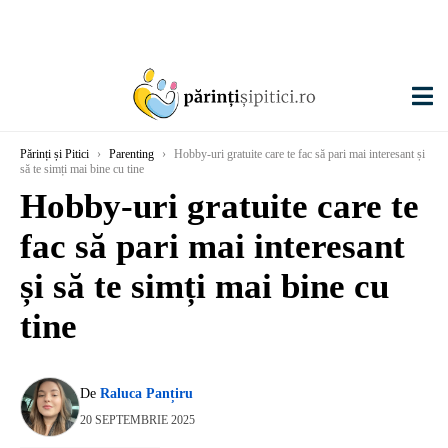
Părinți și Pitici
›
Parenting
›
Hobby-uri gratuite care te fac să pari mai interesant și
să te simți mai bine cu tine
Hobby-uri gratuite care te
fac să pari mai interesant
și să te simți mai bine cu
tine
De
Raluca Panțiru
20 SEPTEMBRIE 2025