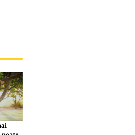
mai
i poate