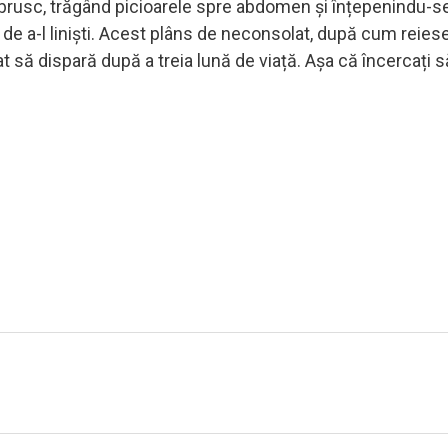
 brusc, trăgând picioarele spre abdomen și înțepenindu-se
 de a-l liniști. Acest plâns de neconsolat, după cum reies
 să dispară după a treia lună de viață. Așa că încercați s