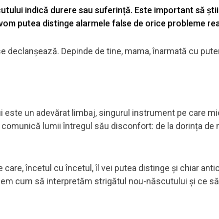
ului indică durere sau suferință. Este important să știi
vom putea distinge alarmele false de orice probleme rea
 se declanșează. Depinde de tine, mama, înarmată cu puter
i este un adevărat limbaj, singurul instrument pe care mic
 comunică lumii întregul său disconfort: de la dorința de
care, încetul cu încetul, îl vei putea distinge și chiar antic
edem cum să interpretăm strigătul nou-născutului și ce s