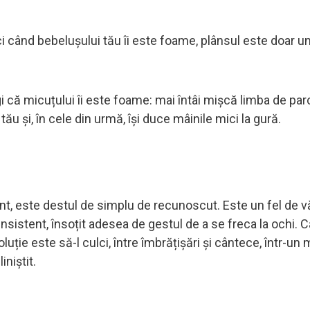
nci când bebelușului tău îi este foame, plânsul este doar 
i că micuțului îi este foame: mai întâi mișcă limba de par
ău și, în cele din urmă, își duce mâinile mici la gură.
vent, este destul de simplu de recunoscut. Este un fel de vă
insistent, însoțit adesea de gestul de a se freca la ochi. 
ție este să-l culci, între îmbrățișări și cântece, într-un
iniștit.