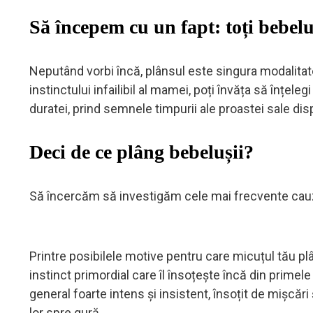
Să începem cu un fapt: toți bebel
Neputând vorbi încă, plânsul este singura modalitate a
instinctului infailibil al mamei, poți învăța să înțel
duratei, prind semnele timpurii ale proastei sale disp
Deci de ce plâng bebelușii?
Să încercăm să investigăm cele mai frecvente cauz
Printre posibilele motive pentru care micuțul tău pl
instinct primordial care îl însoțește încă din prime
general foarte intens și insistent, însoțit de mișc
lor spre gură.