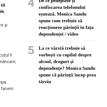
4
De ce pedepsele și
 să
confiscarea telefonului
le.
eșuează. Monica Sandu
spune cum trebuie să
e și
reacționeze părinții în fața
dependenței / video
5
La ce vârstă trebuie să
vorbești cu copilul despre
uțul îl
alcool, droguri și
 mâncare,
dependențe? Monica Sandu
spune că părinții încep prea
târziu
ipa.
ă facem