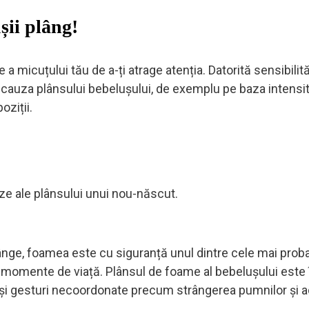
ușii plâng!
 micuțului tău de a-ți atrage atenția. Datorită sensibilități
egi cauza plânsului bebelușului, de exemplu pe baza intensită
oziții.
e ale plânsului unui nou-născut.
ânge, foamea este cu siguranță unul dintre cele mai proba
le momente de viață. Plânsul de foame al bebelușului este 
ări și gesturi necoordonate precum strângerea pumnilor și