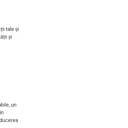
i tale și
ții și
bile, un
în
 aducerea