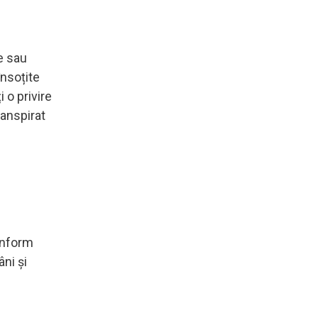
e sau
însoțite
 o privire
ranspirat
onform
ni și