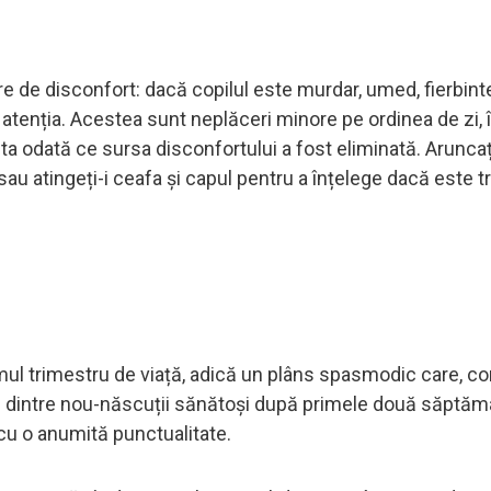
re de disconfort: dacă copilul este murdar, umed, fierbint
e atenția. Acestea sunt neplăceri minore pe ordinea de zi, 
eta odată ce sursa disconfortului a fost eliminată. Aruncați
 sau atingeți-i ceafa și capul pentru a înțelege dacă este t
imul trimestru de viață, adică un plâns spasmodic care, c
0% dintre nou-născuții sănătoși după primele două săptămâ
 cu o anumită punctualitate.