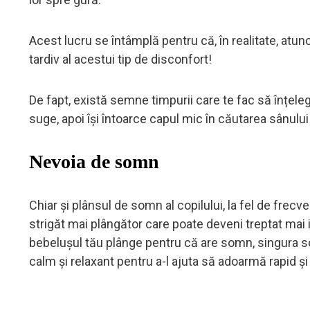
Acest lucru se întâmplă pentru că, în realitate, atu
tardiv al acestui tip de disconfort!
De fapt, există semne timpurii care te fac să înțeleg
suge, apoi își întoarce capul mic în căutarea sânului t
Nevoia de somn
Chiar și plânsul de somn al copilului, la fel de frec
strigăt mai plângător care poate deveni treptat mai 
bebelușul tău plânge pentru că are somn, singura solu
calm și relaxant pentru a-l ajuta să adoarmă rapid și l