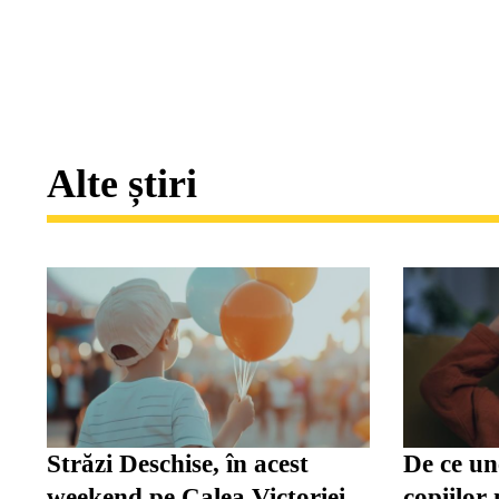
Alte știri
Străzi Deschise, în acest
De ce une
weekend pe Calea Victoriei.
copiilor 