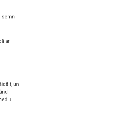
un semn
că ar
icăit, un
Când
 mediu