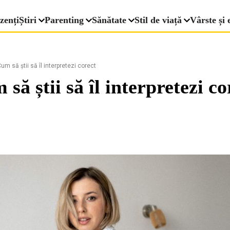
zenți
Știri
Parenting
Sănătate
Stil de viață
Vârste și 
um să știi să îl interpretezi corect
să știi să îl interpretezi co