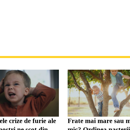
le crize de furie ale
Frate mai mare sau 
noștri ne scot din
mic? Ordinea nașteri