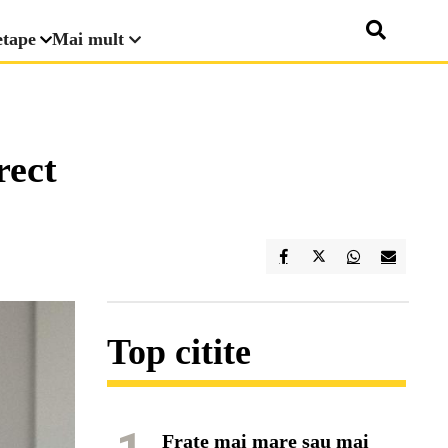
etape
Mai mult
rect
Top citite
Frate mai mare sau mai