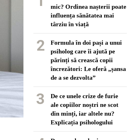
1
mic? Ordinea nașterii poate
influența sănătatea mai
târziu în viață
2
Formula în doi pași a unui
psiholog care îi ajută pe
părinți să crească copii
încrezători: Le oferă „șansa
de a se dezvolta”
3
De ce unele crize de furie
ale copiilor noștri ne scot
din minți, iar altele nu?
Explicația psihologului