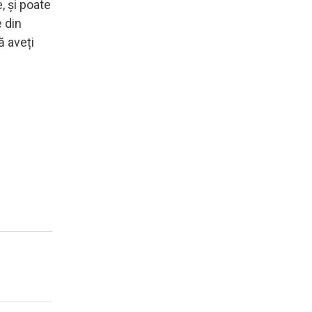
, și poate
e din
ă aveți