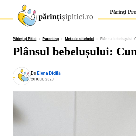
Părinți Pre
Părinți și Pitici
›
Parenting
›
Metode si tehnici
›
Plânsul bebelușului: C
Plânsul bebelușului: Cum 
De
Elena Didilă
20 IULIE 2023