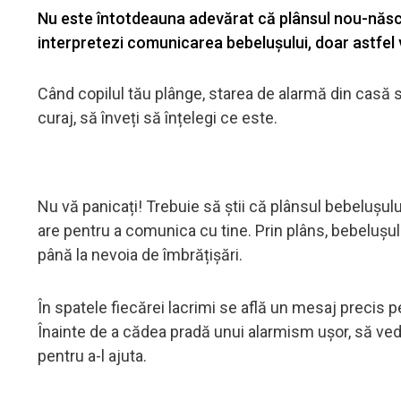
Nu este întotdeauna adevărat că plânsul nou-născut
interpretezi comunicarea bebelușului, doar astfel 
Când copilul tău plânge, starea de alarmă din casă
curaj, să înveți să înțelegi ce este.
Nu vă panicați! Trebuie să știi că plânsul bebelușulu
are pentru a comunica cu tine. Prin plâns, bebelușul
până la nevoia de îmbrățișări.
În spatele fiecărei lacrimi se află un mesaj precis pe 
Înainte de a cădea pradă unui alarmism ușor, să v
pentru a-l ajuta.