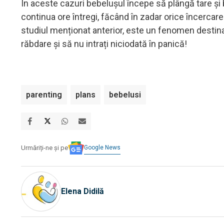
În aceste cazuri bebelușul începe să plângă tare și
continua ore întregi, făcând în zadar orice încercare
studiul menționat anterior, este un fenomen destinat
răbdare și să nu intrați niciodată în panică!
parenting
plans
bebelusi
Google News
Urmăriți-ne și pe
Elena Didilă