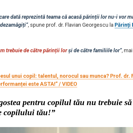
iecare dată reprezintă teama că acasă părinții lor nu-i vor ma
i dezamăgiți”
, spune prof. dr. Flavian Georgescu la
Părinți
m trebuie de către părinții lor
și de către familiile lor”
, ma
sul unui copil: talentul, norocul sau munca? Prof. dr. 
erformanței este ASTA!” / VIDEO
ostea pentru copilul tău nu trebuie să
e copilului tău!”