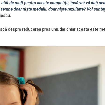
ți atât de mult pentru aceste competiții, însă voi vă dați se
semne doar niște medalii, doar niște rezultate? Voi sunte
gescu.
ască despre reducerea presiunii, dar chiar acesta este m