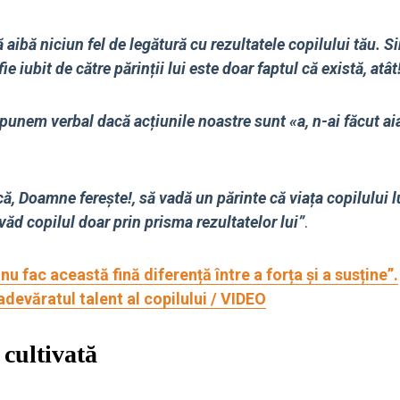
 aibă niciun fel de legătură cu rezultatele copilului tău. S
e iubit de către părinții lui este doar faptul că există, atât
spunem verbal dacă acțiunile noastre sunt «a, n-ai făcut ai
ă, Doamne ferește!, să vadă un părinte că viața copilului l
văd copilul doar prin prisma rezultatelor lui”
.
nu fac această fină diferență între a forța și a susține”.
devăratul talent al copilului / VIDEO
 cultivată