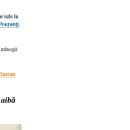
i iubi la
 Prezenți
,
i adaugă
Flavian
 aibă