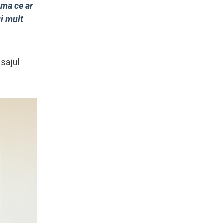
ama ce ar
ți mult
esajul