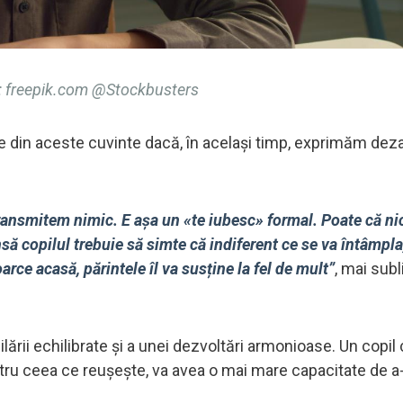
 freepik.com @Stockbusters
e din aceste cuvinte dacă, în același timp, exprimăm de
transmitem nimic. E așa un «te iubesc» formal. Poate că ni
să copilul trebuie să simte că indiferent ce se va întâmpla
arce acasă, părintele îl va susține la fel de mult”
, mai subl
lării echilibrate și a unei dezvoltări armonioase. Un copil
tru ceea ce reușește, va avea o mai mare capacitate de a-