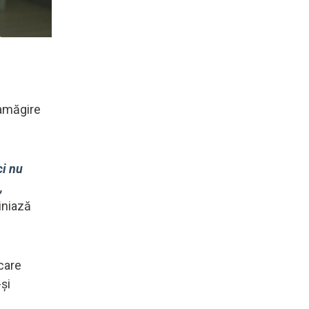
zamăgire
ci nu
,
iniază
 care
și