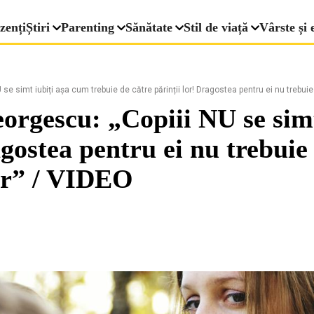
zenți
Știri
Parenting
Sănătate
Stil de viață
Vârste și 
 se simt iubiți așa cum trebuie de către părinții lor! Dragostea pentru ei nu trebuie
eorgescu: „Copiii NU se simt
agostea pentru ei nu trebuie 
lor” / VIDEO