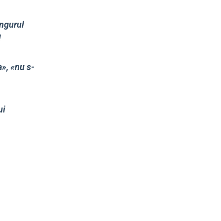
ingurul
!
a», «nu s-
ui