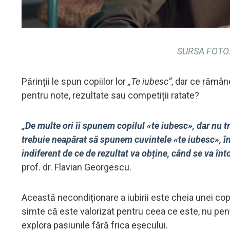
SURSA FOTO:
Părinții le spun copiilor lor
„Te iubesc”
, dar ce rămân
pentru note, rezultate sau competiții ratate?
„De multe ori îi spunem copilul «te iubesc», dar nu 
trebuie neapărat să spunem cuvintele «te iubesc», în
indiferent de ce de rezultat va obține, când se va înto
prof. dr. Flavian Georgescu.
Această necondiționare a iubirii este cheia unei copi
simte că este valorizat pentru ceea ce este, nu pen
explora pasiunile fără frica eșecului.