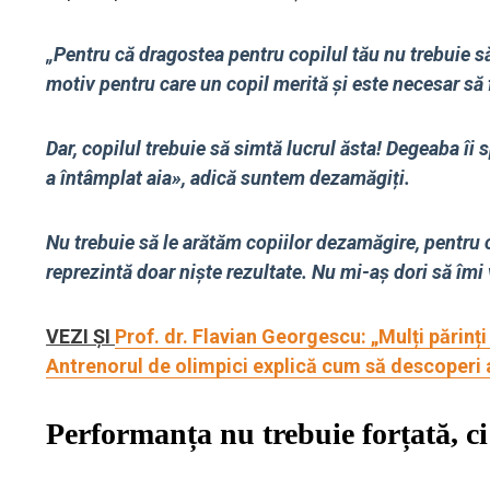
„Pentru că dragostea pentru copilul tău nu trebuie să
motiv pentru care un copil merită și este necesar să fi
Dar, copilul trebuie să simtă lucrul ăsta! Degeaba îi 
a întâmplat aia», adică suntem dezamăgiți.
Nu trebuie să le arătăm copiilor dezamăgire, pentru c
reprezintă doar niște rezultate. Nu mi-aș dori să îmi 
VEZI ȘI
Prof. dr. Flavian Georgescu: „Mulți părinți 
Antrenorul de olimpici explică cum să descoperi a
Performanța nu trebuie forțată, ci