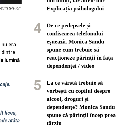
din minți, iar altele nu?
Explicația psihologului
zultatele lor”
4
De ce pedepsele și
confiscarea telefonului
eșuează. Monica Sandu
i nu era
spune cum trebuie să
 dintre
reacționeze părinții în fața
la lumină
dependenței / video
5
La ce vârstă trebuie să
caje.
vorbești cu copilul despre
alcool, droguri și
dependențe? Monica Sandu
t liceu,
spune că părinții încep prea
nde atâta
târziu