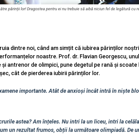
tre părinții lor! Dragostea pentru ei nu trebuie să aibă niciun fel de legătură cu re
ia dintre noi, când am simțit că iubirea părinților noștr
rformanțelor noastre. Prof. dr. Flavian Georgescu, unul
și antrenor de olimpici, pune degetul pe rană și scoate 
c, cât de pierderea iubirii părinților lor.
examene importante. Atât de anxioși încât intră în niște blo
rile astea? Am înțeles. Nu intri la un liceu, intri la celălal
acum un rezultat frumos, obții la următoare olimpiadă. De u