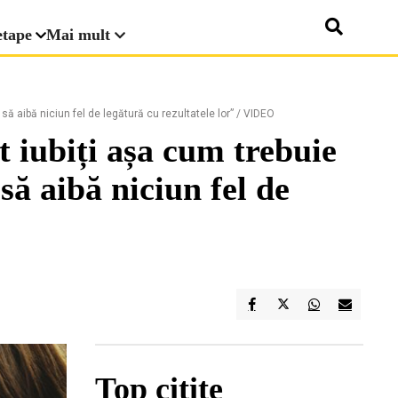
etape
Mai mult
 să aibă niciun fel de legătură cu rezultatele lor” / VIDEO
 iubiți așa cum trebuie
să aibă niciun fel de
Top citite