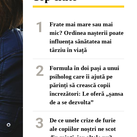
1
Frate mai mare sau mai
mic? Ordinea nașterii poate
influența sănătatea mai
târziu în viață
2
Formula în doi pași a unui
psiholog care îi ajută pe
părinți să crească copii
încrezători: Le oferă „șansa
de a se dezvolta”
3
De ce unele crize de furie
ale copiilor noștri ne scot