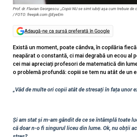
Prof. dr. Flavian Georgescu: „Copiii NU se simt iubiți așa cum trebuie de că
/ FOTO: freepik.com @EyeEm
Adaugă-ne ca sursă preferată în Google
Există un moment, poate cândva, în copilăria fiecăru
neapărat o constantă, ci mai degrabă un ecou al pe
cei mai apreciați profesori de matematică din lume 
o problemă profundă: copiii se tem nu atât de un eșe
„Văd de multe ori copii atât de stresați în fața unor 
Și am stat și m-am gândit de ce se întâmplă toate lucru
că doar n-o fi singurul liceu din lume. Ok, nu obții 
stres?