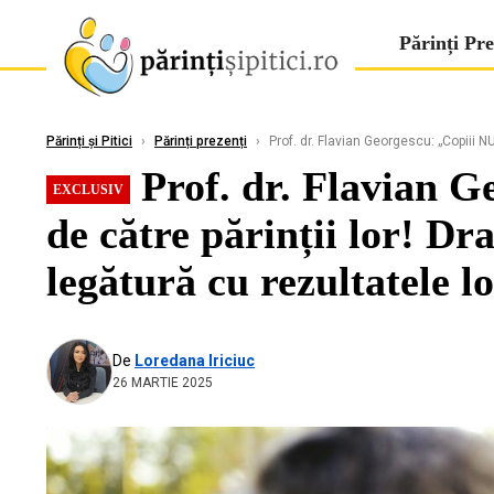
Părinți Pre
Părinți și Pitici
›
Părinți prezenți
›
Prof. dr. Flavian Georgescu: „Copiii NU
Prof. dr. Flavian G
EXCLUSIV
de către părinții lor! Dr
legătură cu rezultatele 
De
Loredana Iriciuc
26 MARTIE 2025