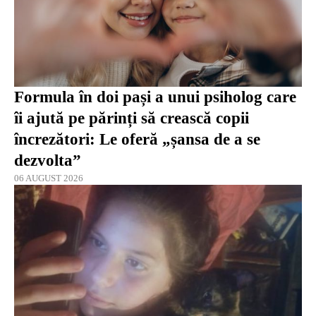
Formula în doi pași a unui psiholog care
îi ajută pe părinți să crească copii
încrezători: Le oferă „șansa de a se
dezvolta”
06 AUGUST 2026