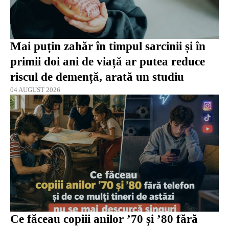
Mai puțin zahăr în timpul sarcinii și în
primii doi ani de viață ar putea reduce
riscul de demență, arată un studiu
04 AUGUST 2026
Ce făceau copiii anilor ’70 și ’80 fără