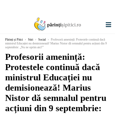
Părinți și Pitici
›
Stiri
›
Social
›
Profesorii amenință: Protestele continuă dacă
ministrul Educației nu demisionează! Marius Nistor dă semnalul pentru acțiuni din 9
septembrie: „Nu ne oprim aici!”
Profesorii amenință:
Protestele continuă dacă
ministrul Educației nu
demisionează! Marius
Nistor dă semnalul pentru
acțiuni din 9 septembrie: