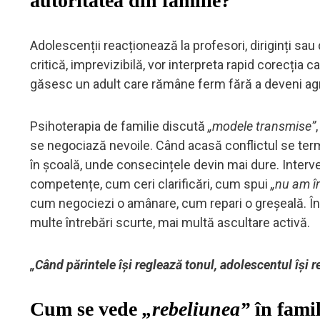
autoritatea din familie?
Adolescenții reacționează la profesori, diriginți sau d
critică, imprevizibilă, vor interpreta rapid corecția c
găsesc un adult care rămâne ferm fără a deveni agr
Psihoterapia de familie discută
„modele transmise”
se negociază nevoile. Când acasă conflictul se term
în școală, unde consecințele devin mai dure. Interv
competențe, cum ceri clarificări, cum spui
„nu am î
cum negociezi o amânare, cum repari o greșeală. În pa
multe întrebări scurte, mai multă ascultare activă.
„Când părintele își reglează tonul, adolescentul își 
Cum se vede
„rebeliunea”
în famili