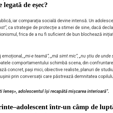
e legată de eșec?
blică, iar comparația socială devine intensă. Un adolesce
ost”
, ca strategie de protecție a stimei de sine, dacă decl
ionismul, frica de a nu fi suficient de bun blochează inițiati
j emoțional,
„mi-e teamă”, „mă simt mic”, „nu știu de unde 
spatele comportamentului schimbă scena, din confruntare
ază concret, pași mici, obiective realiste, planuri de studi
rușinii prin conversații care păstrează demnitatea copilulu
i leneș», adolescentul își recapătă mișcarea interioară”.
rinte–adolescent într-un câmp de lupt