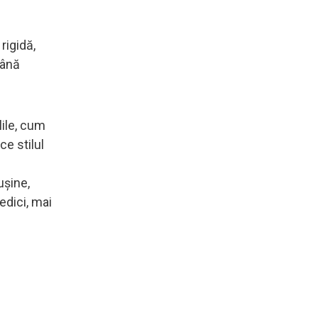
rigidă,
până
lile, cum
e stilul
ușine,
edici, mai