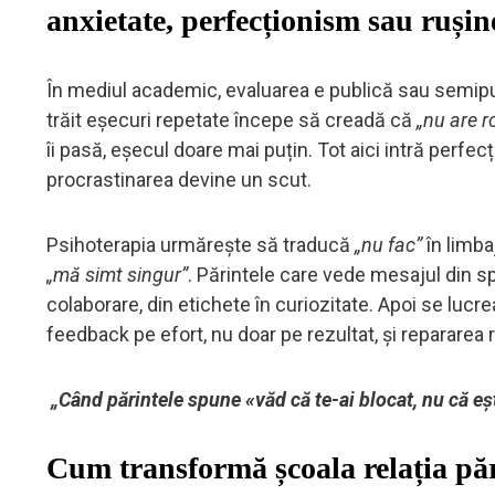
anxietate, perfecționism sau rușin
În mediul academic, evaluarea e publică sau semipu
trăit eșecuri repetate începe să creadă că
„nu are r
îi pasă, eșecul doare mai puțin. Tot aici intră perfecț
procrastinarea devine un scut.
Psihoterapia urmărește să traducă
„nu fac”
în limba
„mă simt singur”
. Părintele care vede mesajul din 
colaborare, din etichete în curiozitate. Apoi se lucre
feedback pe efort, nu doar pe rezultat, și repararea 
„Când părintele spune «văd că te-ai blocat, nu că eșt
Cum transformă școala relația pă