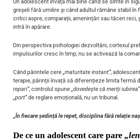
Un adolescent învață mai bine când se simte în sigur
greșeli fără umilire și când adultul rămâne stabil în 
critici aspre, comparații, amenințări sau tăceri reci
intră în apărare.
Din perspectiva psihologiei dezvoltării, cortexul pre
impulsurilor cresc în timp, nu se activează la coma
Când părintele cere
„maturitate instant”
, adolescent
terapie, părinții învață să diferențieze limita fermă 
repari”
, controlul spune
„dovedește că meriți iubirea”
„port”
de reglare emoțională, nu un tribunal.
„În fiecare ședință le repet, disciplina fără relație na
De ce un adolescent care pare
„le