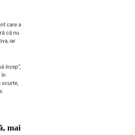
nt care a
ară că nu
va, iar
să încep”,
 în
u scurte,
i.
ă, mai