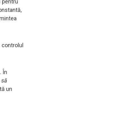
c pentru
constantă,
r mintea
 controlul
. În
t să
tă un