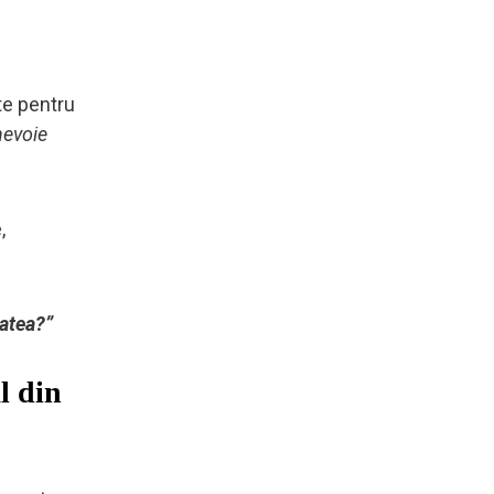
te pentru
nevoie
,
tatea?”
l din