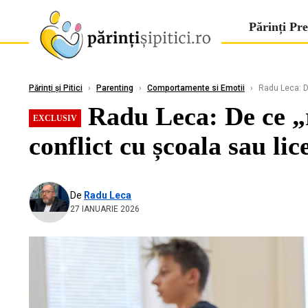
Părinți Pre
Părinți și Pitici
›
Parenting
›
Comportamente si Emotii
›
Radu Leca: De
Radu Leca: De ce „r
EXCLUSIV
conflict cu școala sau li
De
Radu Leca
27 IANUARIE 2026