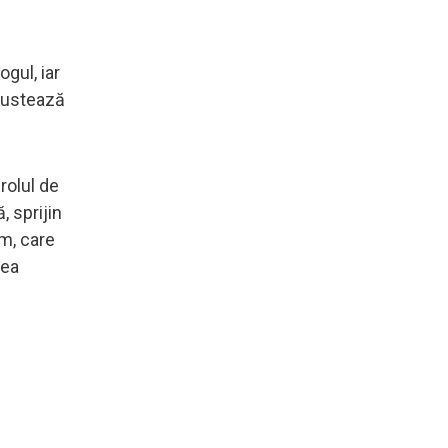
gul, iar
ngustează
 rolul de
, sprijin
lm, care
mea