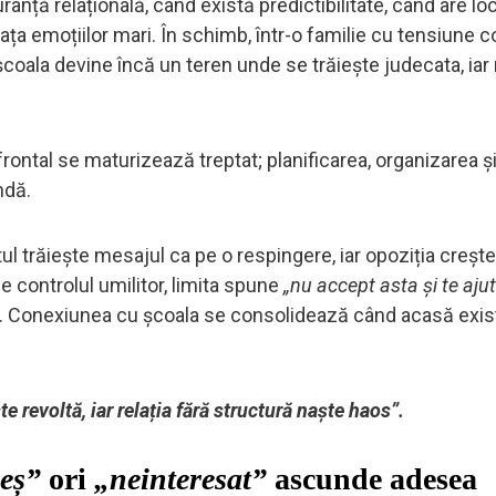
anță relațională, când există predictibilitate, când are lo
fața emoțiilor mari. În schimb, într-o familie cu tensiune 
, școala devine încă un teren unde se trăiește judecata, ia
frontal se maturizează treptat; planificarea, organizarea și
ndă.
ul trăiește mesajul ca pe o respingere, iar opoziția crește
de controlul umilitor, limita spune
„nu accept asta și te aju
. Conexiunea cu școala se consolidează când acasă exis
ște revoltă, iar relația fără structură naște haos”.
neș”
ori
„neinteresat”
ascunde adesea