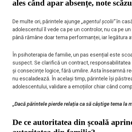
ales când apar absențe, note scăz
De multe ori, părintele ajunge
„agentul școlii”
în cas
adolescentul îl vede ca pe un controlor, nu ca pe un a
până rămâne doar tema performanței, iar legătura a
În psihoterapia de familie, un pas esențial este scoate
suspect. Se clarifică un contract, responsabilitatea ș
și consecințe logice, fără umilire. Asta înseamnă regu
nu escaladează. În același timp, părintele își păstr
adolescentului, validare a emoțiilor chiar când co
„Dacă părintele pierde relația ca să câștige tema la m
De ce autoritatea din școală aprin