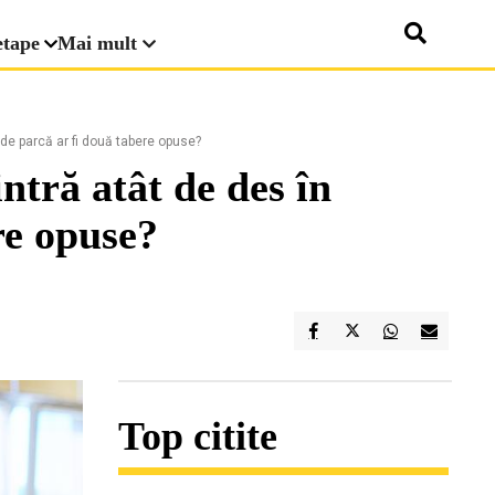
etape
Mai mult
 de parcă ar fi două tabere opuse?
ntră atât de des în
ere opuse?
Top citite