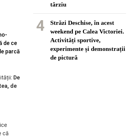
târziu
4
Străzi Deschise, în acest
weekend pe Calea Victoriei.
ho-
Activități sportive,
ă de ce
experimente și demonstrații
 de parcă
de pictură
tății:
De
tea, de
ice
e că