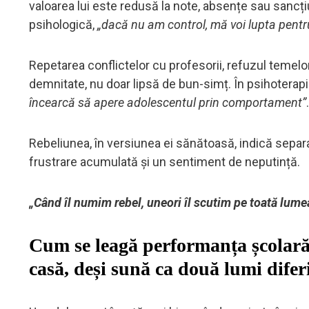
valoarea lui este redusă la note, absențe sau sancți
psihologică,
„dacă nu am control, mă voi lupta pentr
Repetarea conflictelor cu profesorii, refuzul temelor
demnitate, nu doar lipsă de bun-simț. În psihoterapi
încearcă să apere adolescentul prin comportament”
.
Rebeliunea, în versiunea ei sănătoasă, indică separar
frustrare acumulată și un sentiment de neputință.
„Când îl numim rebel, uneori îl scutim pe toată lumea 
Cum se leagă performanța școlară 
casă, deși sună ca două lumi difer