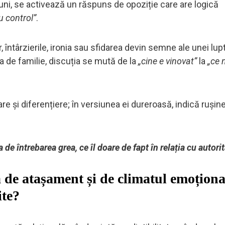
uni, se activează un răspuns de opoziție care are logică
u control”
.
, întârzierile, ironia sau sfidarea devin semne ale unei lup
a de familie, discuția se mută de la
„cine e vinovat”
la
„ce 
e și diferențiere; în versiunea ei dureroasă, indică rușine
de întrebarea grea, ce îl doare de fapt în relația cu autori
de atașament și de climatul emoționa
ite?