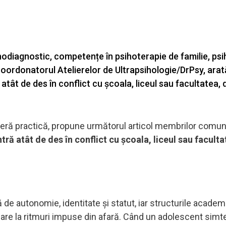
ihodiagnostic, competențe în psihoterapie de familie, psi
 coordonatorul Atelierelor de Ultrapsihologie/DrPsy, arat
 atât de des în conflict cu școala, liceul sau facultatea,
beră practică, propune următorul articol membrilor comuni
tră atât de des în conflict cu școala, liceul sau faculta
 de autonomie, identitate și statut, iar structurile academ
ormare la ritmuri impuse din afară. Când un adolescent simt