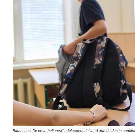
Radu Leca: De ce „rebeliunea” adolescentului intră atât de des în confli