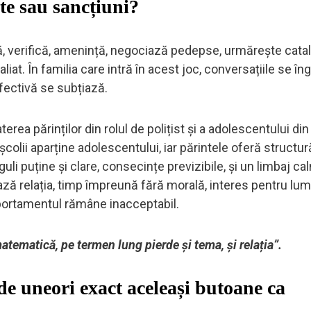
ute sau sancțiuni?
ă, verifică, amenință, negociază pedepse, urmărește catalo
liat. În familia care intră în acest joc, conversațiile se î
fectivă se subțiază.
rea părinților din rolul de polițist și a adolescentului din
colii aparține adolescentului, iar părintele oferă structură
li puține și clare, consecințe previzibile, și un limbaj ca
ează relația, timp împreună fără morală, interes pentru lu
mportamentul rămâne inacceptabil.
atematică, pe termen lung pierde și tema, și relația”.
de uneori exact aceleași butoane ca