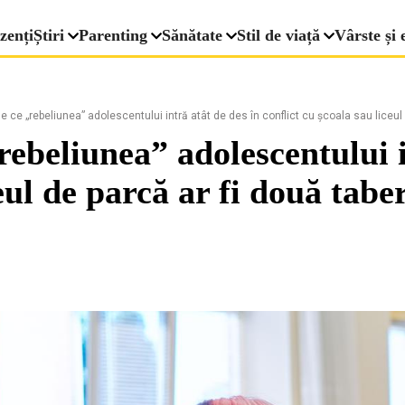
zenți
Știri
Parenting
Sănătate
Stil de viață
Vârste și 
 ce „rebeliunea” adolescentului intră atât de des în conflict cu școala sau liceul
ebeliunea” adolescentului i
ceul de parcă ar fi două tab