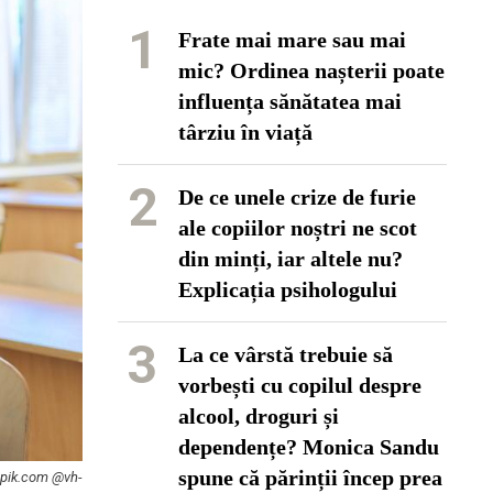
1
Frate mai mare sau mai
mic? Ordinea nașterii poate
influența sănătatea mai
târziu în viață
2
De ce unele crize de furie
ale copiilor noștri ne scot
din minți, iar altele nu?
Explicația psihologului
3
La ce vârstă trebuie să
vorbești cu copilul despre
alcool, droguri și
dependențe? Monica Sandu
spune că părinții încep prea
eepik.com @vh-