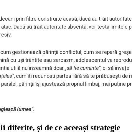
ecani prin filtre construite acasă, dacă au trăit autoritate 
a atac. Dacă au trăit autoritate absentă, vor testa limitele 
esiv.
, cum gestionează părinții conflictul, cum se repară greșe
ină cu uși trântite sau sarcasm, adolescentul va reproduc
enția utilă nu înseamnă doar
„să fie cuminte”
, ci să învețe
nțeles”
, cum îți recunoști partea fără să te prăbușești de r
ralel, părinții își ajustează propriul limbaj, mai puține pr
reglează lumea”.
i diferite, și de ce aceeași strategie